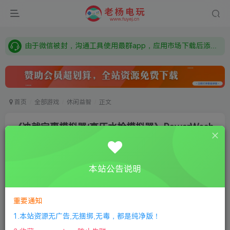
需要什么游戏请联系客服，若链接失效请联系客服，百度网盘边上的激活码也是解压密码
本站资源来自网络搜集，如有侵权，请联系删除：fuyej@qq.com 附上证书和内容链接
由于微信被封，沟通工具使用最群app，应用市场下载后添加好友：Y9FA49 以后用最群交流解决问题。不再使用微信！
需要什么游戏请联系客服，若链接失效请联系客服，百度网盘边上的激活码也是解压密码
首页
全部游戏
休闲益智
正文
《冲就完事模拟器/高压水枪模拟器》PowerWash
Simulator
老杨电玩
关注
私信
本站公告说明
8个月前更新
1
268
6
①
下载安装教程
②
下载安装视频教程
③
游戏运行
重要通知
库下载
④
DX修复下载
1.本站资源无广告,无捆绑,无毒，都是纯净版！