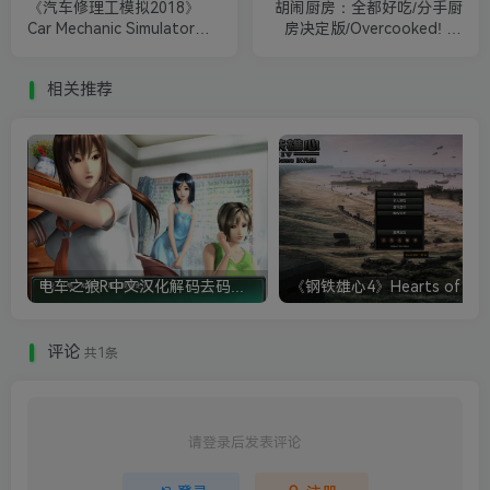
《汽车修理工模拟2018》
胡闹厨房：全都好吃/分手厨
Car Mechanic Simulator
房决定版/Overcooked! All
2018
You Can Eat
相关推荐
电车之狼R中文汉化解码去码硬盘完整破解版+MOD特典+全CG存档+攻略|修复卡顿
评论
共1条
请登录后发表评论