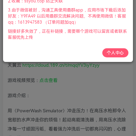
2.收藏：ssyou.top 防止失联
版本介绍：v1.9.2|容量14GB|官方简体中文|+修改器|2024年
3.由于微信被封，沟通工具使用最群app，应用市场下载后添加
11月15号更新
好友：Y9FA49 以后用最群交流解决问题。不再使用微信！客服
qq：1613947583 （订单问题加qq）
激活码 256332
链接好多失效了，正在补链接，需要哪个游戏可以留言或者联系
客服优先上传
度盘
https://pan.baidu.com/s/1LXRRLQnyWYPDl4oVpkcdLA
个人中心
天翼云
https://cloud.189.cn/t/mqqYV3iyYzyy
游戏视频预览：
点击查看
游戏介绍：
用《PowerWash Simulator》冲走压力！在高压水枪那令人
宽慰的水声冲走你的烦恼！起动高能清洗器，用高压水流除
净每一寸顽固污垢。看着强力冲洗后一切都亮闪闪的，心理