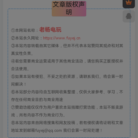
文章版权声
明
老杨电玩
①本网站名称：
②本站永久网址：
https://www.fuyej.cn
③本站内容转载自其它媒体，但并不代表本站赞同其观点和对其
真实性负责。
④若您需要商业运营或用于其他商业活动，请您购买正版授权并
合法使用。
⑤如果本站有侵犯、不妥之处的资源，请联系我们。将会第一时
间解决！
⑥本站部分内容均由互联网收集整理，仅供大家参考、学习，不
存在任何商业目的与商业用途
⑦赞助功能仅仅作为用户喜欢本站捐赠打赏功能，本站不贩卖游
戏，所有内容不作为商业行为。
⑧本站内容来自网络搜集和网友投稿，若有侵权请将证明和文章
地址发到邮箱fuyej@qq.com 我们会第一时间处理！