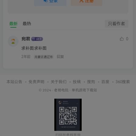
登录
注册
最新
最热
只看作者
宛君
0
求补图求补图
2年前
回复
内蒙古通辽市
本站公告
免责声明
关于我们
投稿
搜狗
百度
360搜索
© 2024 ·
老杨电玩
·
单机游戏下载站
扫码加最群客服