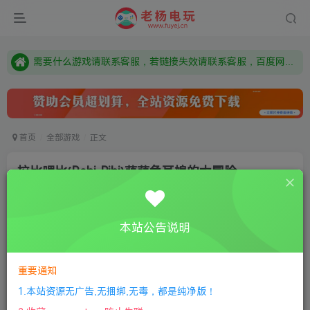
由于微信被封，沟通工具使用最群app，应用市场下载后添加好友：Y9FA49 以后用最群交流解决问题。不再使用微信！
需要什么游戏请联系客服，若链接失效请联系客服，百度网盘边上的激活码也是解压密码
本站资源来自网络搜集，如有侵权，请联系删除：fuyej@qq.com 附上证书和内容链接
由于微信被封，沟通工具使用最群app，应用市场下载后添加好友：Y9FA49 以后用最群交流解决问题。不再使用微信！
需要什么游戏请联系客服，若链接失效请联系客服，百度网盘边上的激活码也是解压密码
首页
全部游戏
正文
拉比哩比(Rabi-Ribi)萌萌兔耳娘的大冒险
老杨电玩
关注
私信
8个月前更新
本站公告说明
0
155
14
①
下载安装教程
②
下载安装视频教程
③
游戏运行
库下载
④
DX修复下载
重要通知
1.本站资源无广告,无捆绑,无毒，都是纯净版！
版本：v2.0.0|容量1GB|官方简体中文|支持键盘.鼠标.手