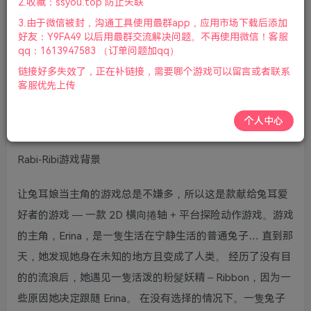
2.收藏：ssyou.top 防止失联
柄|2022年10月11号更新
3.由于微信被封，沟通工具使用最群app，应用市场下载后添加
好友：Y9FA49 以后用最群交流解决问题。不再使用微信！客服
Rabi-Ribi 是一款 2D 平台探险动作游戏，意味着它是一款非
qq：1613947583 （订单问题加qq）
固定路线的游戏。剧情进行中会有提示玩家下一步该如何
链接好多失效了，正在补链接，需要哪个游戏可以留言或者联系
走，但玩家不必按照指示进行游戏，游戏可以按照玩家喜好
客服优先上传
顺序去完成。玩家将可以控制使用近战攻击的兔耳娘主角，
个人中心
Erina 。以及间接控制使用远距离攻击的 Ribbon 妖精。
Rabi-Ribi游戏背景
让兔耳娘当主角的游戏总是不嫌多，所以这是款献给兔耳爱
好者的游戏 — 一款 2D 横向捲轴 + 平台探险动作游戏。游戏
的主角，Erina，是一隻生活在宁静生活的普通兔子… 直到那
天，她发现她身在未知的地方且变成了人类。 经历了没有目
的的流浪后，她遇见一隻活泼的粉髮妖精 – Ribbon，因为一
些原因她决定跟随 Erina。 在没有选择的情况下。一隻兔子