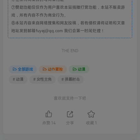
⑦赞助功能仅仅作为用户喜欢本站捐赠打赏功能，本站不贩卖游
戏，所有内容不作为商业行为。
⑧本站内容来自网络搜集和网友投稿，若有侵权请将证明和文章
地址发到邮箱fuyej@qq.com 我们会第一时间处理！
THE END
全部游戏
动作冒险
动漫
# 动漫
# 女性主角
# 弹幕射击
喜欢就支持一下吧
点赞
14
分享
收藏
1