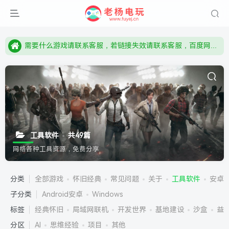
由于微信被封，沟通工具使用最群app，应用市场下载后添加好友：Y9FA49 以后用最群交流解决问题。不再使用微信！
需要什么游戏请联系客服，若链接失效请联系客服，百度网盘边上的激活码也是解压密码
本站资源来自网络搜集，如有侵权，请联系删除：fuyej@qq.com 附上证书和内容链接
由于微信被封，沟通工具使用最群app，应用市场下载后添加好友：Y9FA49 以后用最群交流解决问题。不再使用微信！
需要什么游戏请联系客服，若链接失效请联系客服，百度网盘边上的激活码也是解压密码
工具软件
共49篇
网络各种工具资源，免费分享
本站公告说明
分类
全部游戏
怀旧经典
常见问题
关于
工具软件
安卓
子分类
Android安卓
Windows
重要通知
标签
经典怀旧
局域网联机
开发世界
基地建设
沙盒
益
1.本站资源无广告,无捆绑,无毒，都是纯净版！
分区
AI
思维经验
项目
其他