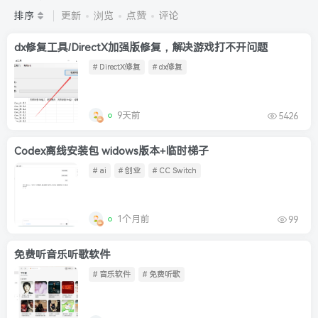
2.收藏：ssyou.top 防止失联
排序
更新
浏览
点赞
评论
3.由于微信被封，沟通工具使用最群app，应用市场下载后添加
好友：Y9FA49 以后用最群交流解决问题。不再使用微信！客服
qq：1613947583 （订单问题加qq）
dx修复工具/DirectX加强版修复，解决游戏打不开问题
链接好多失效了，正在补链接，需要哪个游戏可以留言或者联系
# DirectX修复
# dx修复
客服优先上传
个人中心
9天前
5426
Codex离线安装包 widows版本+临时梯子
# ai
# 创业
# CC Switch
1个月前
99
免费听音乐听歌软件
# 音乐软件
# 免费听歌