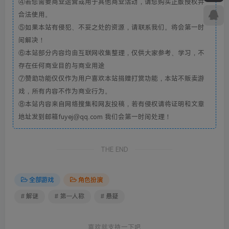
④若您需要商业运营或用于其他商业活动，请您购买正版授权并
合法使用。
⑤如果本站有侵犯、不妥之处的资源，请联系我们。将会第一时
间解决！
⑥本站部分内容均由互联网收集整理，仅供大家参考、学习，不
存在任何商业目的与商业用途
⑦赞助功能仅仅作为用户喜欢本站捐赠打赏功能，本站不贩卖游
戏，所有内容不作为商业行为。
⑧本站内容来自网络搜集和网友投稿，若有侵权请将证明和文章
地址发到邮箱fuyej@qq.com 我们会第一时间处理！
THE END
全部游戏
角色扮演
# 解谜
# 第一人称
# 悬疑
喜欢就支持一下吧