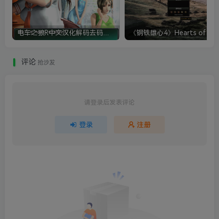
电车之狼R中文汉化解码去码硬盘完整破解版+MOD特典+全CG存档+攻略|修复卡顿
评论
抢沙发
请登录后发表评论
登录
注册