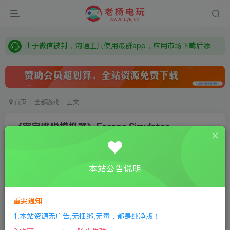
需要什么游戏请联系客服，若链接失效请联系客服，百度网盘边上的激活码也是解压密码
本站资源来自网络搜集，如有侵权，请联系删除：fuyej@qq.com 附上证书和内容链接
由于微信被封，沟通工具使用最群app，应用市场下载后添加好友：Y9FA49 以后用最群交流解决问题。不再使用微信！
需要什么游戏请联系客服，若链接失效请联系客服，百度网盘边上的激活码也是解压密码
首页
全部游戏
正文
《密室逃脱模拟器》Escape Simulator
唐兜嗯了
关注
私信
8个月前更新
本站公告说明
0
261
10
①
下载安装教程
②
下载安装视频教程
③
游戏运行
库下载
④
DX修复下载
重要通知
1.本站资源无广告,无捆绑,无毒，都是纯净版！
版本介绍：v34136r|容量32GB|官方简体中文|支持键盘.鼠