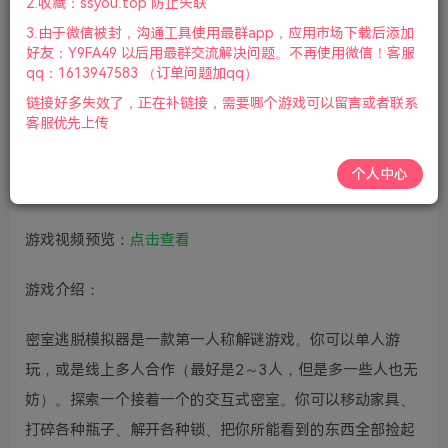
2.收藏：ssyou.top 防止失联
标|2024年11月15号更新
3.由于微信被封，沟通工具使用最群app，应用市场下载后添加
好友：Y9FA49 以后用最群交流解决问题。不再使用微信！客服
激活码 366665
qq：1613947583 （订单问题加qq）
链接好多失效了，正在补链接，需要哪个游戏可以留言或者联系
度盘
客服优先上传
https://pan.baidu.com/s/1fhMxTBFKLY4ocwBcm6R04w
个人中心
天翼云
https://cloud.189.cn/t/NRny2aMvUnqu
游戏视频预览：
点击查看
游戏介绍：
密室逃脱模拟器是一款第一人称解谜游戏。你可以单人游
玩，或是线上多人合作（最好是2～3人，但是多一些人也无
妨）。探索一个接着一个的交互式密室。你可以移动家具、
打碎各种瓶子、解开各种锁、把你所能看到的东西全部捡起