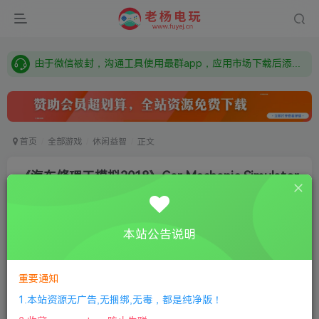
需要什么游戏请联系客服，若链接失效请联系客服，百度网盘边上的激活码也是解压密码
本站资源来自网络搜集，如有侵权，请联系删除：fuyej@qq.com 附上证书和内容链接
由于微信被封，沟通工具使用最群app，应用市场下载后添加好友：Y9FA49 以后用最群交流解决问题。不再使用微信！
需要什么游戏请联系客服，若链接失效请联系客服，百度网盘边上的激活码也是解压密码
首页
全部游戏
休闲益智
正文
《汽车修理工模拟2018》Car Mechanic Simulator
2018
老杨电玩
关注
私信
本站公告说明
8个月前更新
0
171
5
①
下载安装教程
②
下载安装视频教程
③
游戏运行
重要通知
库下载
④
DX修复下载
1.本站资源无广告,无捆绑,无毒，都是纯净版！