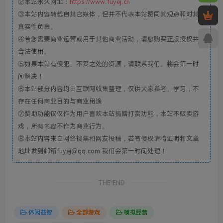
②本站永久网址：
https://www.fuyej.cn
③本站内容转载自其它媒体，但并不代表本站赞同其观点和对其
真实性负责。
④若您需要商业运营或用于其他商业活动，请您购买正版授权并
合法使用。
⑤如果本站有侵犯、不妥之处的资源，请联系我们。将会第一时
间解决！
⑥本站部分内容均由互联网收集整理，仅供大家参考、学习，不
存在任何商业目的与商业用途
⑦赞助功能仅仅作为用户喜欢本站捐赠打赏功能，本站不贩卖游
戏，所有内容不作为商业行为。
⑧本站内容来自网络搜集和网友投稿，若有侵权请将证明和文章
地址发到邮箱fuyej@qq.com 我们会第一时间处理！
THE END
休闲益智
全部游戏
模拟经营