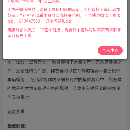
2.收藏：ssyou.top 防止失联
版本介绍：v1.6.8|容量10GB|集成全DLCs|官方简体中文|支
3.由于微信被封，沟通工具使用最群app，应用市场下载后添加
持键盘.鼠标.手柄|2022年3月4号更新
好友：Y9FA49 以后用最群交流解决问题。不再使用微信！客服
qq：1613947583 （订单问题加qq）
游戏视频预览：
点击查看
链接好多失效了，正在补链接，需要哪个游戏可以留言或者联系
客服优先上传
游戏介绍：
个人中心
在Car Mechanic Simulator 2018中玩家可以修理并喷涂汽
车、轮毂、驾驶汽车。 游戏囊括了大量车型，无论是经典之
作，还是独特的车款。你甚至可以在车辆编辑器中自己制作
车辆模组。 在此款制作精良细节到位的模拟游戏中，你要做
的就是扩大汽车修理业务的规模。游戏中车辆细节的制作令
人叹为观止
配置要求：
最低配置: