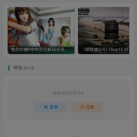
电车之狼R中文汉化解码去码硬盘完整破解版+MOD特典+全CG存档+攻略|修复卡顿
评论
抢沙发
请登录后发表评论
登录
注册