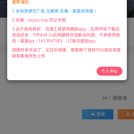
重要通知
1.本站资源无广告,无捆绑,无毒，都是纯净版！
2.收藏：ssyou.top 防止失联
3.由于微信被封，沟通工具使用最群app，应用市场下载后
添加好友：Y9FA49 以后用最群交流解决问题。不再使用微
信！客服qq：1613947583 （订单问题加qq）
链接好多失效了，正在补链接，需要哪个游戏可以留言或者
联系客服优先上传
个人中心
Hi！请登录
登录