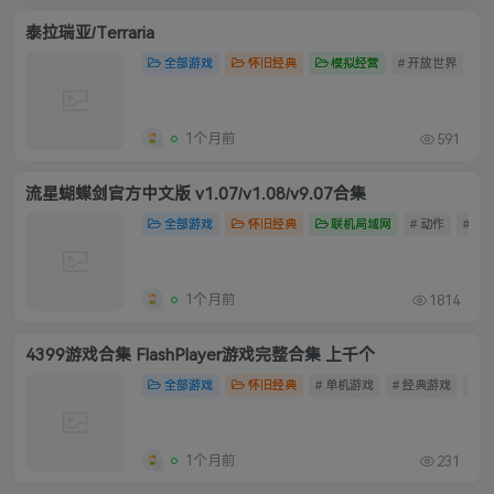
泰拉瑞亚/Terraria
全部游戏
怀旧经典
模拟经营
# 开放世界
# 
1个月前
591
流星蝴蝶剑官方中文版 v1.07/v1.08/v9.07合集
全部游戏
怀旧经典
联机局域网
# 动作
# 经
1个月前
1814
4399游戏合集 FlashPlayer游戏完整合集 上千个
全部游戏
怀旧经典
# 单机游戏
# 经典游戏
# 4
1个月前
231