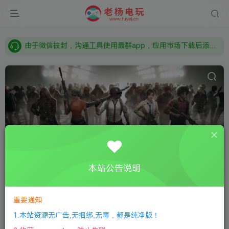
需要什么游戏请联系客服，若链接失效请联系客服，百度网盘边上的激活码也是解压密码
本站资源来自网络搜集，如有侵权，请联系删除：fuyej@qq.com 附上证书和内容链接
由于微信被封，沟通工具使用最群app，应用市场下载后添加好友：Y9FA49 以后用最群交流解决问题。不再使用微信！
需要什么游戏请联系客服，若链接失效请联系客服，百度网盘边上的激活码也是解压密码
全部游戏
共2480篇
各种电脑手机单机游戏大全
本站公告说明
分类
全部游戏
怀旧经典
常见问题
关于
工具软件
安卓
子分类
动作冒险
生存恐怖
补丁MOD
恋爱真人
格斗对打
重要通知
标签
经典怀旧
局域网联机
开发世界
基地建设
沙盒
益
1.本站资源无广告,无捆绑,无毒，都是纯净版！
分区
AI
思维经验
项目
其他