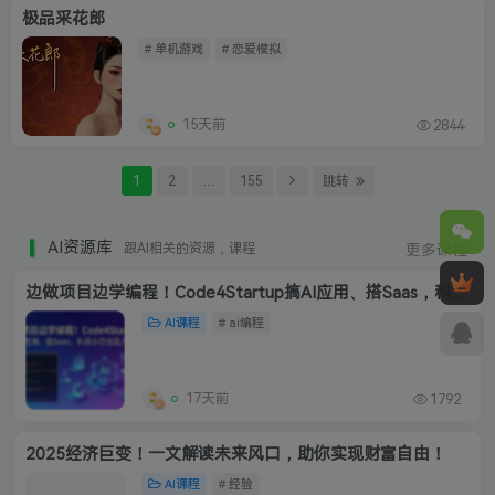
极品采花郎
# 单机游戏
# 恋爱模拟
15天前
2844
1
2
…
155
跳转
AI资源库
跟AI相关的资源，课程
更多课程
边做项目边学编程！Code4Startup搞AI应用、搭Saas，科技小白也能入门
AI课程
# ai编程
17天前
1792
2025经济巨变！一文解读未来风口，助你实现财富自由！
AI课程
# 经验