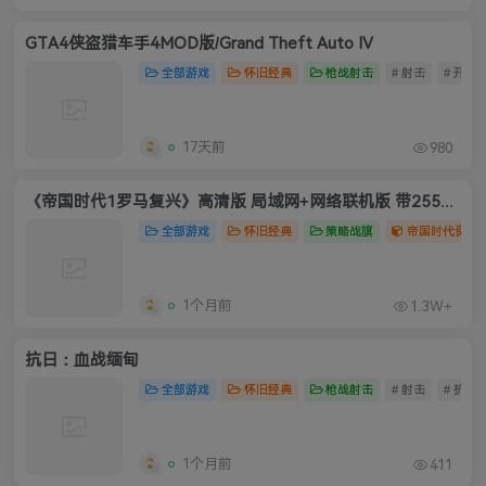
GTA4侠盗猎车手4MOD版/Grand Theft Auto IV
全部游戏
怀旧经典
枪战射击
# 射击
# 开放
17天前
980
《帝国时代1罗马复兴》高清版 局域网+网络联机版 带255人口
全部游戏
怀旧经典
策略战旗
帝国时代资源
1个月前
1.3W+
抗日：血战缅甸
全部游戏
怀旧经典
枪战射击
# 射击
# 抗日
1个月前
411