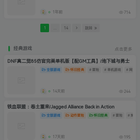
1年前
714
1
…
14
跳转
经典游戏
点击更多
DNF真二觉85仿官完美单机版【配GM工具】/地下城与勇士
全部游戏
怀旧经典
# 冒险
# 单机游戏
# 网游单
14天前
244
铁血联盟：卷土重来/Jagged Alliance Back in Action
全部游戏
动作冒险
怀旧经典
# 冒险
# 策略
17天前
195