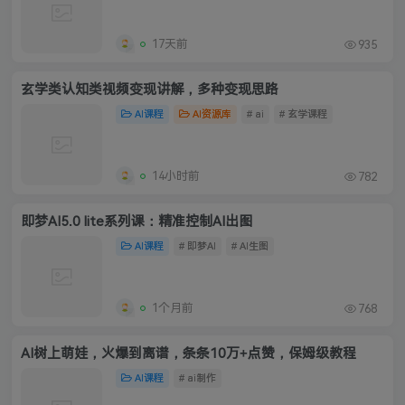
17天前
935
玄学类认知类视频变现讲解，多种变现思路
AI课程
AI资源库
# ai
# 玄学课程
14小时前
782
即梦AI5.0 lite系列课：精准控制AI出图
AI课程
# 即梦AI
# AI生图
1个月前
768
AI树上萌娃，火爆到离谱，条条10万+点赞，保姆级教程
AI课程
# ai制作