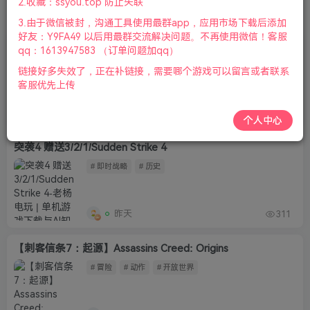
2.收藏：ssyou.top 防止失联
排序
更新
浏览
点赞
评论
3.由于微信被封，沟通工具使用最群app，应用市场下载后添加
好友：Y9FA49 以后用最群交流解决问题。不再使用微信！客服
【最后纪元】Last Epoch
qq：1613947583 （订单问题加qq）
# 冒险
# 策略
链接好多失效了，正在补链接，需要哪个游戏可以留言或者联系
客服优先上传
1小时前
367
个人中心
突袭4 赠送3/2/1/Sudden Strike 4
# 即时战略
# 历史
昨天
311
【刺客信条7：起源】Assassins Creed: Origins
# 冒险
# 动作
# 开放世界