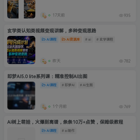
17天前
935
玄学类认知类视频变现讲解，多种变现思路
AI课程
AI资源库
# ai
# 玄学课程
昨天
782
即梦AI5.0 lite系列课：精准控制AI出图
AI课程
# 即梦AI
# AI生图
1个月前
769
AI树上萌娃，火爆到离谱，条条10万+点赞，保姆级教程
AI课程
# ai制作