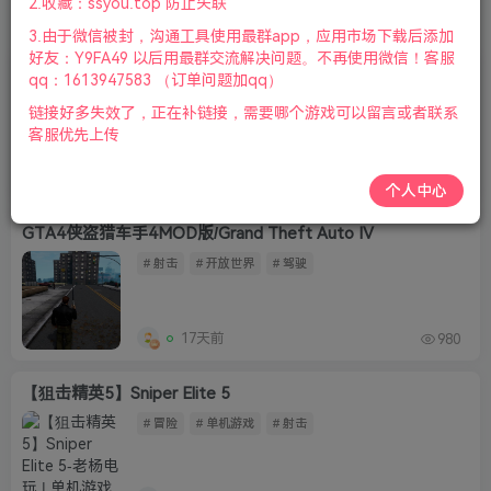
2.收藏：ssyou.top 防止失联
排序
更新
浏览
点赞
评论
3.由于微信被封，沟通工具使用最群app，应用市场下载后添加
好友：Y9FA49 以后用最群交流解决问题。不再使用微信！客服
铁血联盟：卷土重来/Jagged Alliance Back in Action
qq：1613947583 （订单问题加qq）
# 冒险
# 策略
# 单机游戏
链接好多失效了，正在补链接，需要哪个游戏可以留言或者联系
客服优先上传
17天前
195
个人中心
GTA4侠盗猎车手4MOD版/Grand Theft Auto IV
# 射击
# 开放世界
# 驾驶
17天前
980
【狙击精英5】Sniper Elite 5
# 冒险
# 单机游戏
# 射击