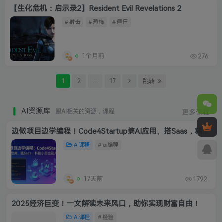
【生化危机：启示录2】Resident Evil Revelations 2
# 射击
# 恐怖
# 僵尸
1个月前
276
1
2
…
17
跳转
AI资源库
跟AI相关的资源，课程
更多课程
边做项目边学编程！Code4Startup搞AI应用、搭Saas，科技小白也能入门
AI课程
# ai编程
17天前
1792
2025经济巨变！一文解读未来风口，助你实现财富自由！
AI课程
# 经验