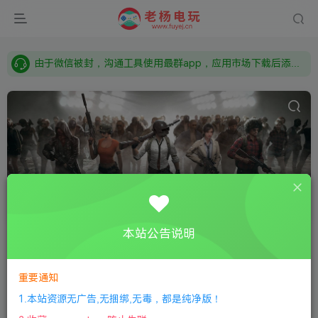
需要什么游戏请联系客服，若链接失效请联系客服，百度网盘边上的激活码也是解压密码
本站资源来自网络搜集，如有侵权，请联系删除：fuyej@qq.com 附上证书和内容链接
由于微信被封，沟通工具使用最群app，应用市场下载后添加好友：Y9FA49 以后用最群交流解决问题。不再使用微信！
需要什么游戏请联系客服，若链接失效请联系客服，百度网盘边上的激活码也是解压密码
枪战射击
共263篇
射击，枪战类的游戏
本站公告说明
分类
全部游戏
怀旧经典
常见问题
关于
工具软件
安卓
子分类
动作冒险
生存恐怖
补丁MOD
恋爱真人
格斗对打
重要通知
标签
经典怀旧
局域网联机
开发世界
基地建设
沙盒
益
1.本站资源无广告,无捆绑,无毒，都是纯净版！
分区
AI
思维经验
项目
其他