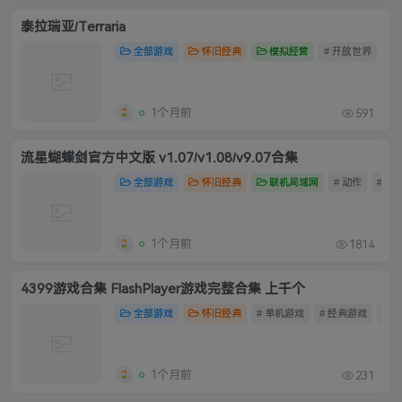
泰拉瑞亚/Terraria
全部游戏
怀旧经典
模拟经营
# 开放世界
# 
1个月前
591
流星蝴蝶剑官方中文版 v1.07/v1.08/v9.07合集
全部游戏
怀旧经典
联机局域网
# 动作
# 经
1个月前
1814
4399游戏合集 FlashPlayer游戏完整合集 上千个
全部游戏
怀旧经典
# 单机游戏
# 经典游戏
# 4
1个月前
231