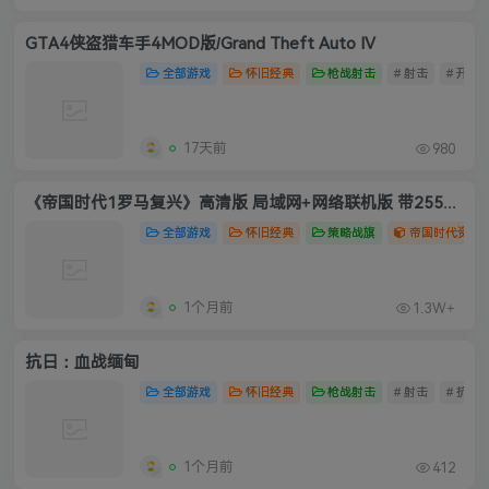
GTA4侠盗猎车手4MOD版/Grand Theft Auto IV
全部游戏
怀旧经典
枪战射击
# 射击
# 开放
17天前
980
《帝国时代1罗马复兴》高清版 局域网+网络联机版 带255人口
全部游戏
怀旧经典
策略战旗
帝国时代资源
1个月前
1.3W+
抗日：血战缅甸
全部游戏
怀旧经典
枪战射击
# 射击
# 抗日
1个月前
412