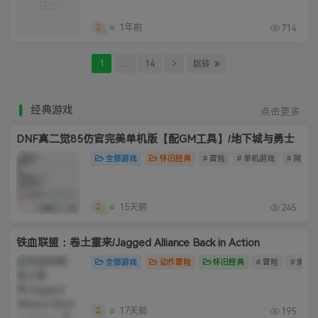
1年前
714
1
…
14
跳转
经典游戏
点击更多
DNF真二觉85仿官完美单机版【配GM工具】/地下城与勇士
全部游戏
怀旧经典
# 冒险
# 单机游戏
# 网游单
15天前
245
铁血联盟：卷土重来/Jagged Alliance Back in Action
全部游戏
动作冒险
怀旧经典
# 冒险
# 策略
17天前
195