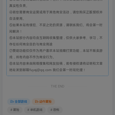
真实性负责。
④若您需要商业运营或用于其他商业活动，请您购买正版授权并
合法使用。
⑤如果本站有侵犯、不妥之处的资源，请联系我们。将会第一时
间解决！
⑥本站部分内容均由互联网收集整理，仅供大家参考、学习，不
存在任何商业目的与商业用途
⑦赞助功能仅仅作为用户喜欢本站捐赠打赏功能，本站不贩卖游
戏，所有内容不作为商业行为。
⑧本站内容来自网络搜集和网友投稿，若有侵权请将证明和文章
地址发到邮箱fuyej@qq.com 我们会第一时间处理！
THE END
全部游戏
动作冒险
# 冒险
# 单机游戏
# 恐怖