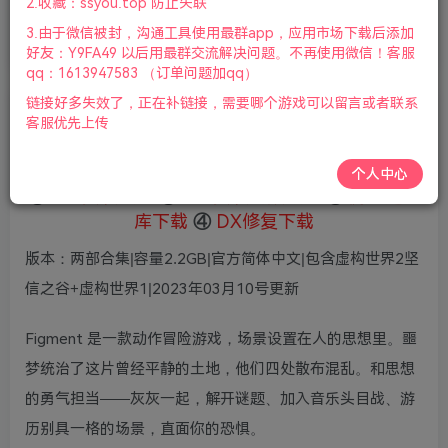
2.收藏：ssyou.top 防止失联
首页
全部游戏
正文
0
176
10
3.由于微信被封，沟通工具使用最群app，应用市场下载后添加
虚构世界(Figment)合集
好友：Y9FA49 以后用最群交流解决问题。不再使用微信！客服
qq：1613947583 （订单问题加qq）
链接好多失效了，正在补链接，需要哪个游戏可以留言或者联系
老杨电玩
客服优先上传
关注
私信
8个月前更新
个人中心
①
下载安装教程
②
下载安装视频教程
③
游戏运行
库下载
④
DX修复下载
版本：两部合集|容量2.2GB|官方简体中文|包含虚构世界2坚
信之谷+虚构世界1|2023年03月10号更新
Figment 是一款动作冒险游戏，场景设置在人的思想里。噩
梦统治了这片曾经平静的土地，他们四处散布混乱。和思想
的勇气担当——灰灰一起，解开谜题、加入音乐头目战、游
历别具一格的场景，直面你的恐惧。