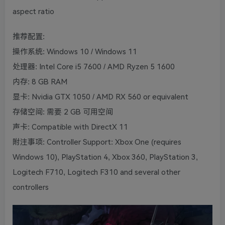
aspect ratio
推荐配置:
操作系统: Windows 10 / Windows 11
处理器: Intel Core i5 7600 / AMD Ryzen 5 1600
内存: 8 GB RAM
显卡: Nvidia GTX 1050 / AMD RX 560 or equivalent
存储空间: 需要 2 GB 可用空间
声卡: Compatible with DirectX 11
附注事项: Controller Support: Xbox One (requires
Windows 10), PlayStation 4, Xbox 360, PlayStation 3,
Logitech F710, Logitech F310 and several other
controllers