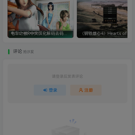
电车之狼R中文汉化解码去码硬盘完整破解版+MOD特典+全CG存档+攻略|修复卡顿
评论
抢沙发
请登录后发表评论
登录
注册