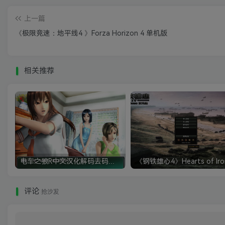
上一篇
《极限竞速：地平线4 》Forza Horizon 4 单机版
相关推荐
电车之狼R中文汉化解码去码硬盘完整破解版+MOD特典+全CG存档+攻略|修复卡顿
评论
抢沙发