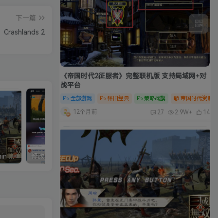
下一篇
ashlands 2
《帝国时代2征服者》完整联机版 支持局域网+对
战平台
全部游戏
怀旧经典
策略战旗
帝国时代资源合
12个月前
27
2.9W+
14
真三国无双5中文完整版/Shin Sangokumusou5
修改器：Wemod（Wand）高级会员版 2026最新破解版 附带解决无法安装问题