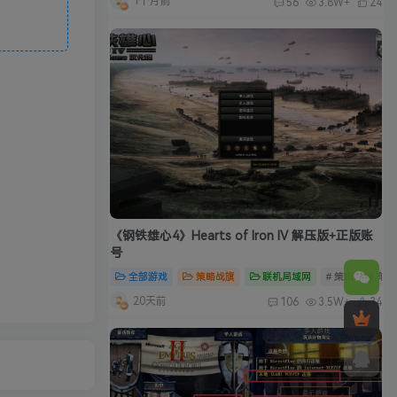
1个月前
56
3.8W+
24
《钢铁雄心4》Hearts of Iron IV 解压版+正版账
号
全部游戏
策略战旗
联机局域网
# 策略
# 单
20天前
106
3.5W+
34