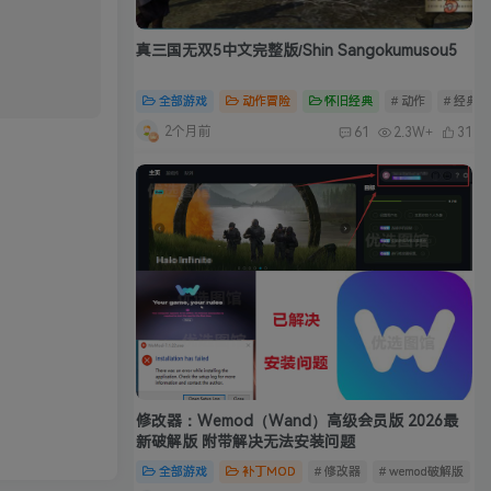
真三国无双5中文完整版/Shin Sangokumusou5
全部游戏
动作冒险
怀旧经典
# 动作
# 经典
2个月前
61
2.3W+
31
修改器：Wemod（Wand）高级会员版 2026最
新破解版 附带解决无法安装问题
全部游戏
补丁MOD
# 修改器
# wemod破解版
#