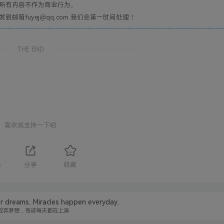
所有内容不作为商业行为。
箱fuyej@qq.com 我们会第一时间处理！
THE END
喜欢就支持一下吧
5
分享
收藏
r dreams. Miracles happen everyday.
放弃梦想，奇迹每天都在上演