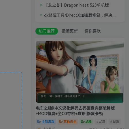
【龙之谷】Dragon Nest 523单机版
dx修复工具/DirectX加强版修复，解决游戏打不开问题
热门推荐
最近更新
猜你喜欢
电车之狼R中文汉化解码去码硬盘完整破解版
+MOD特典+全CG存档+攻略|修复卡顿
全部游戏
其他类型
动漫
# 动漫
# 日系