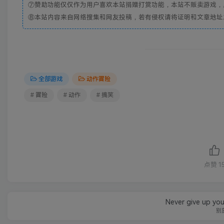
⑦赞助功能仅仅作为用户喜欢本站捐赠打赏功能，本站不贩卖游戏，
⑧本站内容来自网络搜集和网友投稿，若有侵权请将证明和文章地址发到邮
全部游戏
动作冒险
# 冒险
# 动作
# 搞笑
点赞
1
Never give up you
别