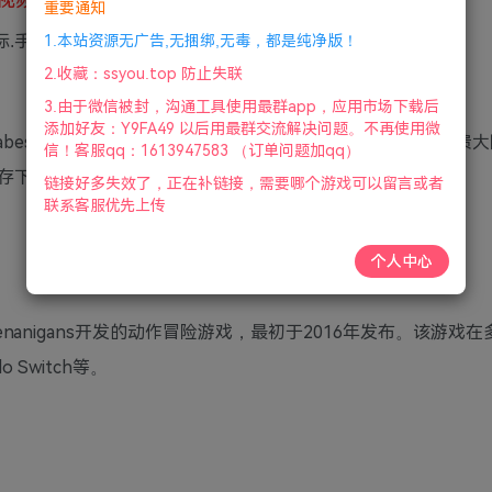
重要通知
标.手柄|赠修改器|2020年05月27号更新
1.本站资源无广告,无捆绑,无毒，都是纯净版！
2.收藏：ssyou.top 防止失联
3.由于微信被封，沟通工具使用最群app，应用市场下载后
添加好友：Y9FA49 以后用最群交流解决问题。不再使用微
Dabes）的宇航员，意外坠落在一个未知的异星世界上。《崩溃
信！客服qq：1613947583 （订单问题加qq）
存下去，并尝试修复太空船以逃离这片陌生的土地。
链接好多失效了，正在补链接，需要哪个游戏可以留言或者
联系客服优先上传
个人中心
h Shenanigans开发的动作冒险游戏，最初于2016年发布。该游戏
o Switch等。