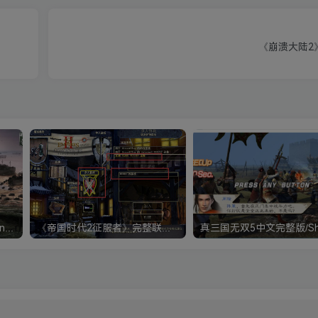
《崩溃大陆2》Cr
《钢铁雄心4》Hearts of Iron IV 解压版+正版账号
《帝国时代2征服者》完整联机版 支持局域网+对战平台