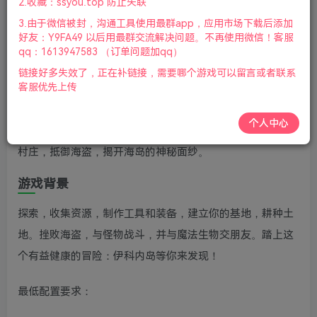
2.收藏：ssyou.top 防止失联
版本：v1.0|容量3GB|官方简体中文|2023年11月10号更新
3.由于微信被封，沟通工具使用最群app，应用市场下载后添加
游戏介绍
好友：Y9FA49 以后用最群交流解决问题。不再使用微信！客服
qq：1613947583 （订单问题加qq）
伊科内岛:沉眠之地冒险(Ikonei Island: An Earthlock
链接好多失效了，正在补链接，需要哪个游戏可以留言或者联系
客服优先上传
Adventure)是一款具有岛屿经营元素的多彩冒险游戏，探索
有着各种奇妙生物的神秘岛屿，收集资源制作工具和武器，
个人中心
建立你的基地。随着冒险的深入，资源的丰富，发展你的小
村庄，抵御海盗，揭开海岛的神秘面纱。
游戏背景
探索，收集资源，制作工具和装备，建立你的基地，耕种土
地。挫败海盗，与怪物战斗，并与魔法生物交朋友。踏上这
个有益健康的冒险：伊科内岛等你来发现！
最低配置要求：