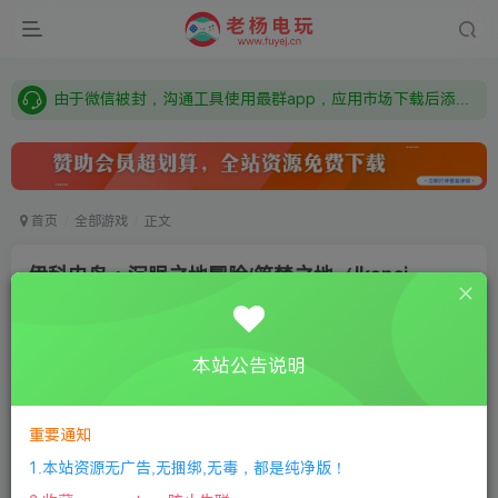
需要什么游戏请联系客服，若链接失效请联系客服，百度网盘边上的激活码也是解压密码
本站资源来自网络搜集，如有侵权，请联系删除：fuyej@qq.com 附上证书和内容链接
由于微信被封，沟通工具使用最群app，应用市场下载后添加好友：Y9FA49 以后用最群交流解决问题。不再使用微信！
需要什么游戏请联系客服，若链接失效请联系客服，百度网盘边上的激活码也是解压密码
首页
全部游戏
正文
伊科内岛：沉眠之地冒险/筑梦之地（Ikonei
Island: An Earthlock Adventure）
老杨电玩
关注
私信
本站公告说明
8个月前更新
0
218
6
①
下载安装教程
②
下载安装视频教程
③
游戏运行
重要通知
库下载
④
DX修复下载
1.本站资源无广告,无捆绑,无毒，都是纯净版！