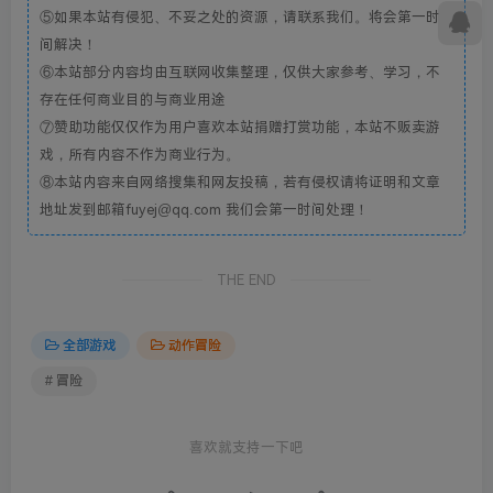
⑤如果本站有侵犯、不妥之处的资源，请联系我们。将会第一时
间解决！
⑥本站部分内容均由互联网收集整理，仅供大家参考、学习，不
存在任何商业目的与商业用途
⑦赞助功能仅仅作为用户喜欢本站捐赠打赏功能，本站不贩卖游
戏，所有内容不作为商业行为。
⑧本站内容来自网络搜集和网友投稿，若有侵权请将证明和文章
地址发到邮箱fuyej@qq.com 我们会第一时间处理！
THE END
全部游戏
动作冒险
# 冒险
喜欢就支持一下吧