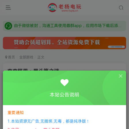
需要什么游戏请联系客服，若链接失效请联系客服，百度网盘边上的激活码也是解压密码
本站资源来自网络搜集，如有侵权，请联系删除：fuyej@qq.com 附上证书和内容链接
由于微信被封，沟通工具使用最群app，应用市场下载后添加好友：Y9FA49 以后用最群交流解决问题。不再使用微信！
需要什么游戏请联系客服，若链接失效请联系客服，百度网盘边上的激活码也是解压密码
首页
全部游戏
正文
奇奇怪界：黑斗篷之谜
(OnePangTzuManFulllVersion)
老杨电玩
关注
私信
本站公告说明
8个月前更新
0
129
14
①
下载安装教程
②
下载安装视频教程
③
游戏运行
重要通知
库下载
④
DX修复下载
1.本站资源无广告,无捆绑,无毒，都是纯净版！