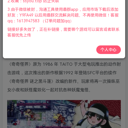
2.收藏：ssyou.top 防止失联
版本：中文版|容量1GB|官方简体中文|2023年02月25号更
3.由于微信被封，沟通工具使用最群app，应用市场下载后添加
新
好友：Y9FA49 以后用最群交流解决问题。不再使用微信！客服
qq：1613947583 （订单问题加qq）
《奇奇怪界：黑斗篷之谜》将于4月21日在日本推出，随后
链接好多失效了，正在补链接，需要哪个游戏可以留言或者联系
于今年春季在全球推出。在原版《奇奇怪界》中本该被打倒
客服优先上传
的黑斗篷活了！黑斗篷的陷阱挡在狸猫和小夜酱面前！在冒
个人中心
险中遇到的盟友的帮助下，揭开黑斗篷的神秘面纱！
《奇奇怪界》原为 1986 年 TAITO 于大型电玩推出的动作射
击游戏，这次推出的新作根据1992 年登陆SFC平台的续作
《奇奇怪界 谜之黑斗篷》改编的新作。玩家将再一次操纵巫
女小夜和妖怪魔奴化一起对抗各种妖魔鬼怪。