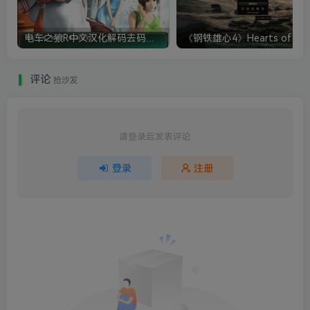
电车之狼R中文汉化解码去码硬盘完整破解版+MOD特典+全CG存档+攻略|修复卡顿
评论
抢沙发
请登录后发表评论
登录
注册