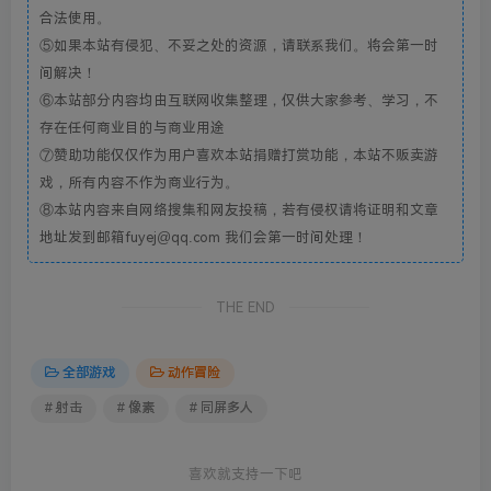
合法使用。
⑤如果本站有侵犯、不妥之处的资源，请联系我们。将会第一时
间解决！
⑥本站部分内容均由互联网收集整理，仅供大家参考、学习，不
存在任何商业目的与商业用途
⑦赞助功能仅仅作为用户喜欢本站捐赠打赏功能，本站不贩卖游
戏，所有内容不作为商业行为。
⑧本站内容来自网络搜集和网友投稿，若有侵权请将证明和文章
地址发到邮箱fuyej@qq.com 我们会第一时间处理！
THE END
全部游戏
动作冒险
# 射击
# 像素
# 同屏多人
喜欢就支持一下吧