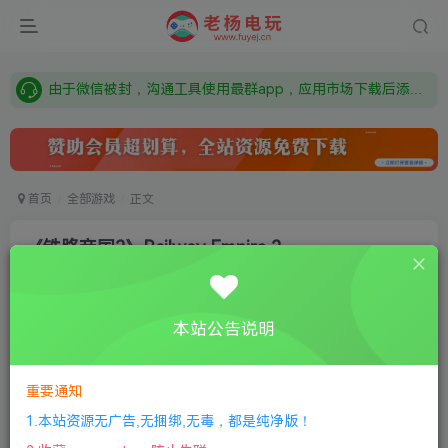
需要什么游戏请联系客服，若链接失效请联系客服，百度网盘边上的激活码也是解压密码
本站资源来自网络搜集，如有侵权，请联系删除：fuyej@qq.com 附上证书和内容链接
由于微信被封，沟通工具使用最群app，应用市场下载后添加好友：Y9FA49 以后用最群交流解决问题。不再使用微信！
需要什么游戏请联系客服，若链接失效请联系客服，百度网盘边上的激活码也是解压密码
首页
全部游戏
正文
《铁路帝国2》Railway Empire 2
老杨电玩
关注
私信
8个月前更新
本站公告说明
0
335
10
①
下载安装教程
②
下载安装视频教程
③
游戏运行
库下载
④
DX修复下载
重要通知
1.本站资源无广告,无捆绑,无毒，都是纯净版！
版本：v1.4.0.61453|容量37GB|官方简体中文|2024年07月