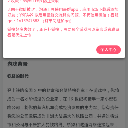
2.收藏：ssyou.top 防止失联
31号更新
3.由于微信被封，沟通工具使用最群app，应用市场下载后添加
好友：Y9FA49 以后用最群交流解决问题。不再使用微信！客服
铁路帝国2(Railway Empire 2)将带您回到最初的铁路时代，
qq：1613947583 （订单问题加qq）
在这个铁路模拟经营续作中，化身19世纪初期的企业家，从
链接好多失效了，正在补链接，需要哪个游戏可以留言或者联系
小型铁路公司开始发展，创建您的铁路帝国。分享铁路帝国
客服优先上传
2下载，新作更庞大、细致的地图将包含完整的美国和欧洲
个人中心
大陆，玩家可以从有着不同优势的6个角色中选择。
游戏背景
铁路的时代
登上铁路帝国 2 中的财富和名望特快列车！在游戏中，你将
成为一名才华横溢的企业家，在 19 世纪初接手一家小型铁
路公司，将你的蒸汽机车变成经济发展的主力军。您有责任
将您的公司发展成为非洲大陆最大的铁路公司，并通过将城
市和公司与不断扩大的铁路线、桥梁和隧道网络连接起来，