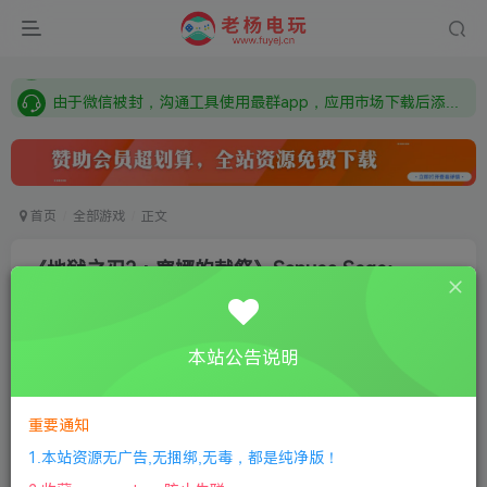
需要什么游戏请联系客服，若链接失效请联系客服，百度网盘边上的激活码也是解压密码
本站资源来自网络搜集，如有侵权，请联系删除：fuyej@qq.com 附上证书和内容链接
由于微信被封，沟通工具使用最群app，应用市场下载后添加好友：Y9FA49 以后用最群交流解决问题。不再使用微信！
需要什么游戏请联系客服，若链接失效请联系客服，百度网盘边上的激活码也是解压密码
首页
全部游戏
正文
《地狱之刃2：塞娜的献祭》Senuas Saga:
Hellblade II
老杨电玩
关注
私信
本站公告说明
8个月前更新
0
192
6
①
下载安装教程
②
下载安装视频教程
③
游戏运行
重要通知
库下载
④
DX修复下载
1.本站资源无广告,无捆绑,无毒，都是纯净版！