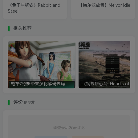
《兔子与钢铁》Rabbit and
【梅尔沃放置】Melvor Idle
Steel
相关推荐
电车之狼R中文汉化解码去码硬盘完整破解版+MOD特典+全CG存档+攻略|修复卡顿
评论
抢沙发
请登录后发表评论