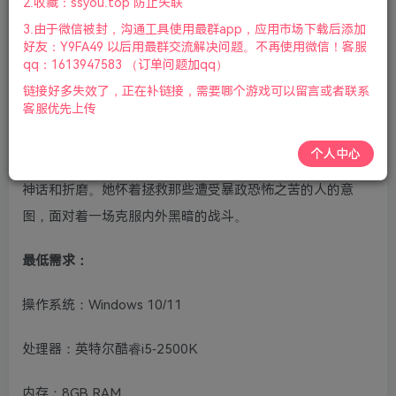
2.收藏：ssyou.top 防止失联
版本：v1.0.0.0.162837|容量50GB|官方简体中文|支持键盘.
3.由于微信被封，沟通工具使用最群app，应用市场下载后添加
鼠标.手柄|2024年08月24号更新
好友：Y9FA49 以后用最群交流解决问题。不再使用微信！客服
qq：1613947583 （订单问题加qq）
游戏介绍
链接好多失效了，正在补链接，需要哪个游戏可以留言或者联系
客服优先上传
在备受赞誉的游戏《地狱之刃：塞娜的献祭》的续作《地狱
之刃2：塞娜的史诗(Senuas Saga: Hellblade II)》中，主角
个人中心
塞努娅回归，展开了一场残酷的生存之旅，穿越维京冰岛的
神话和折磨。她怀着拯救那些遭受暴政恐怖之苦的人的意
图，面对着一场克服内外黑暗的战斗。
最低需求：
操作系统：Windows 10/11
处理器：英特尔酷睿i5-2500K
内存：8GB RAM