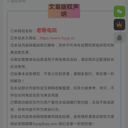
©
版权声明
文章版权声
明
老杨电玩
①本网站名称：
②本站永久网址：
https://www.fuyej.cn
③本站内容转载自其它媒体，但并不代表本站赞同其观点和对其
真实性负责。
④若您需要商业运营或用于其他商业活动，请您购买正版授权并
合法使用。
⑤如果本站有侵犯、不妥之处的资源，请联系我们。将会第一时
间解决！
⑥本站部分内容均由互联网收集整理，仅供大家参考、学习，不
存在任何商业目的与商业用途
⑦赞助功能仅仅作为用户喜欢本站捐赠打赏功能，本站不贩卖游
戏，所有内容不作为商业行为。
⑧本站内容来自网络搜集和网友投稿，若有侵权请将证明和文章
地址发到邮箱fuyej@qq.com 我们会第一时间处理！