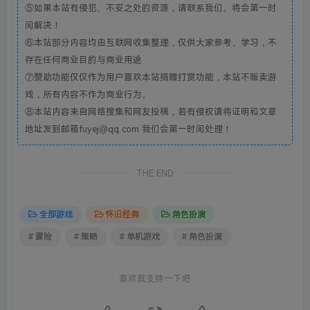
⑤如果本站有侵犯、不妥之处的资源，请联系我们。将会第一时
间解决！
⑥本站部分内容均由互联网收集整理，仅供大家参考、学习，不
存在任何商业目的与商业用途
⑦赞助功能仅仅作为用户喜欢本站捐赠打赏功能，本站不贩卖游
戏，所有内容不作为商业行为。
⑧本站内容来自网络搜集和网友投稿，若有侵权请将证明和文章
地址发到邮箱fuyej@qq.com 我们会第一时间处理！
THE END
全部游戏
怀旧经典
角色扮演
# 冒险
# 策略
# 单机游戏
# 角色扮演
喜欢就支持一下吧