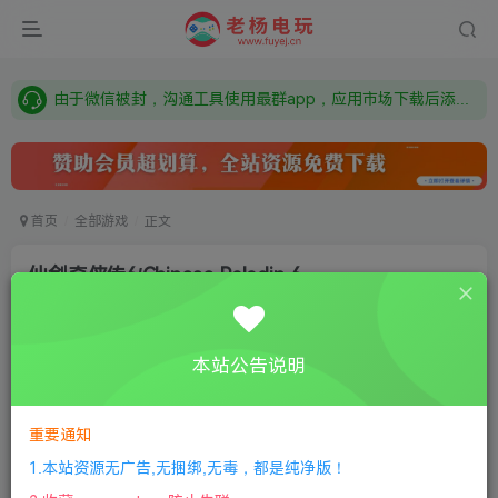
需要什么游戏请联系客服，若链接失效请联系客服，百度网盘边上的激活码也是解压密码
本站资源来自网络搜集，如有侵权，请联系删除：fuyej@qq.com 附上证书和内容链接
由于微信被封，沟通工具使用最群app，应用市场下载后添加好友：Y9FA49 以后用最群交流解决问题。不再使用微信！
需要什么游戏请联系客服，若链接失效请联系客服，百度网盘边上的激活码也是解压密码
首页
全部游戏
正文
仙剑奇侠传6/Chinese Paladin 6
老杨电玩
关注
私信
9个月前更新
本站公告说明
0
95
6
付费资源
重要通知
仙剑奇侠传6/Chinese Paladin 6
此内容为付费资源，请付费后查看
1.本站资源无广告,无捆绑,无毒，都是纯净版！
限时特惠