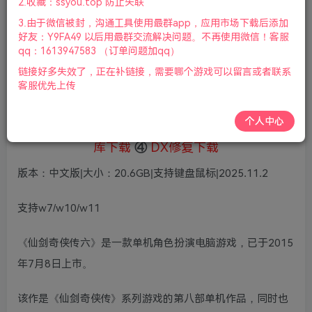
5
2.收藏：ssyou.top 防止失联
69
鲜花
鲜花
3.由于微信被封，沟通工具使用最群app，应用市场下载后添加
免费
赞助会员
好友：Y9FA49 以后用最群交流解决问题。不再使用微信！客服
qq：1613947583 （订单问题加qq）
登录购买
链接好多失效了，正在补链接，需要哪个游戏可以留言或者联系
微信支付加yem695
充值到账号，用余额支付
客服优先上传
支付成功后请刷新网页
个人中心
①
下载安装教程
②
下载安装视频教程
③
游戏运行
库下载
④
DX修复下载
版本：中文版|大小：20.6GB|支持键盘鼠标|2025.11.2
支持w7/w10/w11
《仙剑奇侠传六》是一款单机角色扮演电脑游戏，已于2015
年7月8日上市。
该作是《仙剑奇侠传》系列游戏的第八部单机作品，同时也