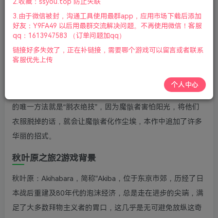
2.收藏：ssyou.top 防止失联
柄|+DLCs|2023年08月05号更新
3.由于微信被封，沟通工具使用最群app，应用市场下载后添加
游戏介绍
好友：Y9FA49 以后用最群交流解决问题。不再使用微信！客服
qq：1613947583 （订单问题加qq）
秋叶原之旅2是一款以写实描写的秋叶原为舞台的动作冒险
链接好多失效了，正在补链接，需要哪个游戏可以留言或者联系
客服优先上传
游戏，忠实地再现出秋叶原的街景。玩家可以选择一位角色
成为自己助手，和主角一起行动，根据助手选择不同，故事
个人中心
内容会发生变化，在秋叶原袭击路人的魔骸者，将他们消灭
的唯一方法就是“脱衣绝技”，因为魔骸者害怕阳光，将他们
衣服脱掉的话，就会让魔骸者化作尘埃，本作中追加了许多
华丽的招式。
秋叶原之旅2游戏背景
秋叶原：Akihabara，简称”Akiba，位于东京市郊，历经了日
本战后重建及80年代的泡沫经济，总是走在进步的尖端，满
足了大多数拜物主义者的胃口，这几乎是无可避免放纵这奇