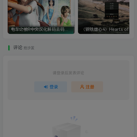
电车之狼R中文汉化解码去码硬盘完整破解版+MOD特典+全CG存档+攻略|修复卡顿
评论
抢沙发
请登录后发表评论
登录
注册