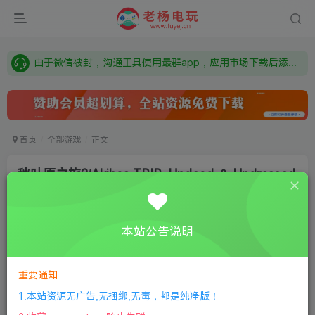
需要什么游戏请联系客服，若链接失效请联系客服，百度网盘边上的激活码也是解压密码
本站资源来自网络搜集，如有侵权，请联系删除：fuyej@qq.com 附上证书和内容链接
由于微信被封，沟通工具使用最群app，应用市场下载后添加好友：Y9FA49 以后用最群交流解决问题。不再使用微信！
需要什么游戏请联系客服，若链接失效请联系客服，百度网盘边上的激活码也是解压密码
首页
全部游戏
正文
秋叶原之旅2/Akibas TRIP: Undead ＆ Undressed
老杨电玩
关注
私信
8个月前更新
本站公告说明
0
225
7
①
下载安装教程
②
下载安装视频教程
③
游戏运行
库下载
④
DX修复下载
重要通知
1.本站资源无广告,无捆绑,无毒，都是纯净版！
版本：导演剪辑版|容量5GB|官方繁体中文|支持键盘.鼠标.手