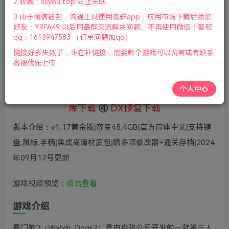
5
2.收藏：ssyou.top 防止失联
36
鲜花
鲜花
3.由于微信被封，沟通工具使用最群app，应用市场下载后添加
免费
赞助会员
好友：Y9FA49 以后用最群交流解决问题。不再使用微信！客服
qq：1613947583 （订单问题加qq）
登录购买
链接好多失效了，正在补链接，需要哪个游戏可以留言或者联系
微信支付加yem695
充值到账号，用余额支付
客服优先上传
支付成功后请刷新网页
个人中心
①
下载安装教程
②
下载安装视频教程
③
游戏运行
库下载
④
DX修复下载
版本介绍：v1.17黄金版|容量45.4GB|官方简体中文|支持键
盘.鼠标.手柄|集成高清材质包|赠多项修改器+通关存档|2024
年09月17号更新
游戏视频预览：
点击查看
游戏介绍
看门狗2（Watch_Dogs2）是由育碧公司开发的一款第三人