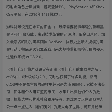
称射击角色扮演游戏，游戏登陆PC、 PlayStation 4和Xbox
One平台，在2016年11月份发行。
游戏背景设定在未来的旧金山，玩家需要扮演年轻的聪明黑
客马可仕·哈洛威，来到技术革命的起源地：旧金山湾区。加
入最恶名昭彰的黑客团体 DedSec，执行史上最大规模的黑
客行动，彻底消灭犯罪首脑用来大规模监视操控市民的侵入
性运作系统 ctOS 2.0。
《看门狗2》将游戏设定在距离《看门狗》故事发生之后，
ctOS由1.0升级成为2.0，同时也获得了许多功能。然而，
ctOS并不是像宣传的那样单纯只是为市民服务，它被不法公
司，团体和个人用来监视市民，收集并出售他们个人的数
据，操纵选举和扰乱社会秩序等等。游戏需要玩家跟随主人
公一点一点进入《看门狗2》的庞大电子世界，揭开并粉碎