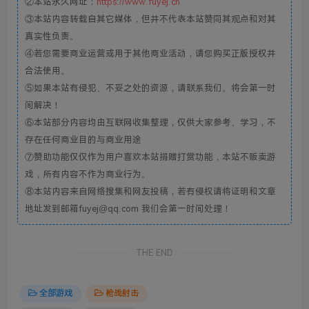
②本站永久网址：
https://www.fuyej.cn
③本站内容转载自其它媒体，但并不代表本站赞同其观点和对其
真实性负责。
④若您需要商业运营或用于其他商业活动，请您购买正版授权并
合法使用。
⑤如果本站有侵犯、不妥之处的资源，请联系我们。将会第一时
间解决！
⑥本站部分内容均由互联网收集整理，仅供大家参考、学习，不
存在任何商业目的与商业用途
⑦赞助功能仅仅作为用户喜欢本站捐赠打赏功能，本站不贩卖游
戏，所有内容不作为商业行为。
⑧本站内容来自网络搜集和网友投稿，若有侵权请将证明和文章
地址发到邮箱fuyej@qq.com 我们会第一时间处理！
THE END
全部游戏
枪战射击