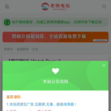
需要什么游戏请联系客服，若链接失效请联系客服，百度网盘边上的激活码也是解压密码
本站资源来自网络搜集，如有侵权，请联系删除：fuyej@qq.com 附上证书和内容链接
由于微信被封，沟通工具使用最群app，应用市场下载后添加好友：Y9FA49 以后用最群交流解决问题。不再使用微信！
需要什么游戏请联系客服，若链接失效请联系客服，百度网盘边上的激活码也是解压密码
首页
全部游戏
正文
【看门狗2】Watch Dogs 2
老杨电玩
关注
私信
2个月前更新
本站公告说明
0
538
15
付费资源
重要通知
【看门狗2】Watch Dogs 2
此内容为付费资源，请付费后查看
1.本站资源无广告,无捆绑,无毒，都是纯净版！
限时特惠