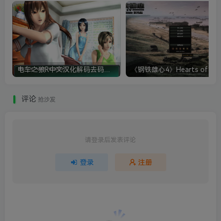
电车之狼R中文汉化解码去码硬盘完整破解版+MOD特典+全CG存档+攻略|修复卡顿
评论
抢沙发
请登录后发表评论
登录
注册