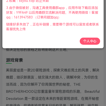
2.收藏：ssyou.top 防止失联
键盘.鼠标.手柄|2022年6月23号更新
3.由于微信被封，沟通工具使用最群app，应用市场下载后添加
好友：Y9FA49 以后用最群交流解决问题。不再使用微信！客服
游戏视频预览：
点击查看
qq：1613947583 （订单问题加qq）
游戏介绍
链接好多失效了，正在补链接，需要哪个游戏可以留言或者联系
客服优先上传
在陌生新世界寻找自己失落的兄弟，动作游戏美丽废墟的故
个人中心
事发生在一个未知的未来世界。准备好面对艰难的选择，这
些决定在您的旅程之后将影响这片土地。
游戏背景
美丽废墟是一款2D冒险游戏，探索灾难后荒土的风景，解决
难题，结识新朋友，结交强大的敌人，调解冲突，为你的生
活而战，因为你解开了你周围世界的秘密。THE
BROTHERHOOD让您重温童年冒险游戏的乐趣。 Beautiful
Desolation 是一款设定在未来的等距冒险游戏。在揭开秘密
的旅途中，您将体验世界末日后的风景、解开谜题、结交新