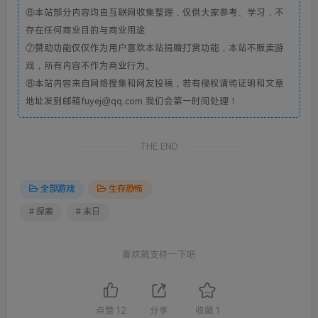
⑥本站部分内容均由互联网收集整理，仅供大家参考、学习，不
存在任何商业目的与商业用途
⑦赞助功能仅仅作为用户喜欢本站捐赠打赏功能，本站不贩卖游
戏，所有内容不作为商业行为。
⑧本站内容来自网络搜集和网友投稿，若有侵权请将证明和文章
地址发到邮箱fuyej@qq.com 我们会第一时间处理！
THE END
全部游戏
生存恐怖
# 探索
# 末日
喜欢就支持一下吧
点赞
12
分享
收藏
1