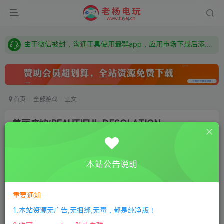
需要什么游戏请联系客服，若链接失效请联系客服，百度网盘边上的激活码也是解压密码
本站资源来自网络搜集，如有侵权，请联系删除：fuyej@qq.com 附上证书和内容链接
由于微信被封，沟通工具使用最群app，应用市场下载后添加好友：Y9FA49 以后用最群交流解决问题。不再使用微信！
需要什么游戏请联系客服，若链接失效请联系客服，百度网盘边上的激活码也是解压密码
首页
全部游戏
正文
美丽废墟/BEAUTIFUL DESOLATION
老杨电玩
关注
私信
8个月前更新
本站公告说明
0
244
12
①
下载安装教程
②
下载安装视频教程
③
游戏运行
库下载
④
DX修复下载
重要通知
1.本站资源无广告,无捆绑,无毒，都是纯净版！
版本介绍：v1.0.7.3豪华版|容量12.7GB|官方简体中文|支持