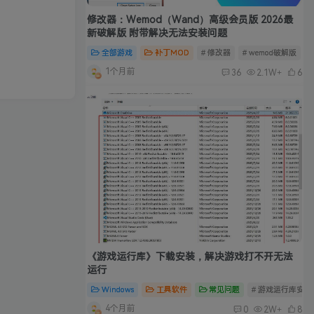
修改器：Wemod（Wand）高级会员版 2026最
新破解版 附带解决无法安装问题
全部游戏
补丁MOD
# 修改器
# wemod破解版
#
1个月前
36
2.1W+
6
《游戏运行库》下载安装，解决游戏打不开无法
运行
Windows
工具软件
常见问题
# 游戏运行库安装
4个月前
0
2W+
8