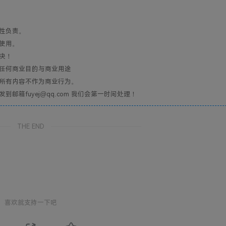
性负责。
使用。
决！
任何商业目的与商业用途
所有内容不作为商业行为。
箱fuyej@qq.com 我们会第一时间处理！
THE END
喜欢就支持一下吧