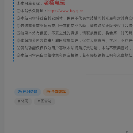
老杨电玩
①本网站名称：
②本站永久网址：
https://www.fuyej.cn
③本站内容转载自其它媒体，但并不代表本站赞同其观点和对其真实
④若您需要商业运营或用于其他商业活动，请您购买正版授权并合法
⑤如果本站有侵犯、不妥之处的资源，请联系我们。将会第一时间解
⑥本站部分内容均由互联网收集整理，仅供大家参考、学习，不存在
⑦赞助功能仅仅作为用户喜欢本站捐赠打赏功能，本站不贩卖游戏，
⑧本站内容来自网络搜集和网友投稿，若有侵权请将证明和文章地址发到邮
休闲益智
全部游戏
# 休闲
# 回合制