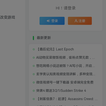
HI！请登录
度改变游戏
登录
注册
最新更新
【最后纪元】Last Epoch
AI动物买菜做饭视频，吸粉点赞无数，喂饭级操作教程
想吃网络小说这碗饭？AI写小说，开启写作新思路，轻松入行
玄学类认知类视频变现讲解，多种变现思路
微信视频号一键下载器 安卓端完全免费
突袭4 赠送3/2/1/Sudden Strike 4
【刺客信条7：起源】Assassins Creed: Origins