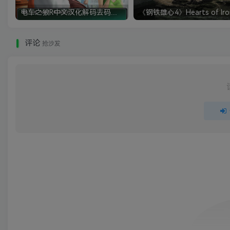
电车之狼R中文汉化解码去码硬盘完整破解版+MOD特典+全CG存档+攻略|修复卡顿
评论
抢沙发