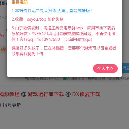
重要通知
【哥布林弹球】Peglin 中文绿色版
1.本站资源无广告,无捆绑,无毒，都是纯净版！
此内容为付费资源，请付费后查看
2.收藏：ssyou.top 防止失联
1
3.由于微信被封，沟通工具使用最群app，应用市场下载后
限时特惠
添加好友：Y9FA49 以后用最群交流解决问题。不再使用微
36
鲜花
鲜花
信！客服qq：1613947583 （订单问题加qq）
链接好多失效了，正在补链接，需要哪个游戏可以留言或者
免费
赞助会员
联系客服优先上传
登
个人中心
微信支付加yem695
充值到账号，用余额支付
支付成功
视频教程
③
游戏运行库下载
④
DX修复下载
8月14号更新