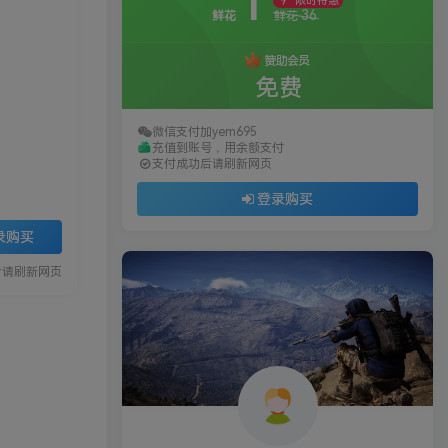
1
限时特惠
36
鲜花
鲜花
赞助会员
免费
微信支付加yem695
充值到账号，用余额支付
支付成功后请刷新网页
登录购买
录购买
后请刷新网页