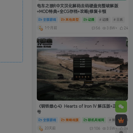
电车之狼R中文汉化解码去码硬盘完整破解版
+MOD特典+全CG存档+攻略|修复卡顿
全部游戏
其他类型
动漫
# 动漫
# 日系
1个月前
56
3.8W+
24
《钢铁雄心4》Hearts of Iron IV 解压版+正版账
号
全部游戏
策略战旗
联机局域网
# 策略
# 单
20天前
106
3.5W+
34