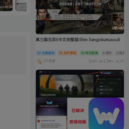
真三国无双5中文完整版/Shin Sangokumusou5
修改器：Wemod（Wand）高级会员版 2026最新破解版 附带解决无法安装问题
真三国无双5中文完整版/Shin Sangokumusou5
全部游戏
动作冒险
怀旧经典
# 动作
# 经典
2个月前
61
2.3W+
31