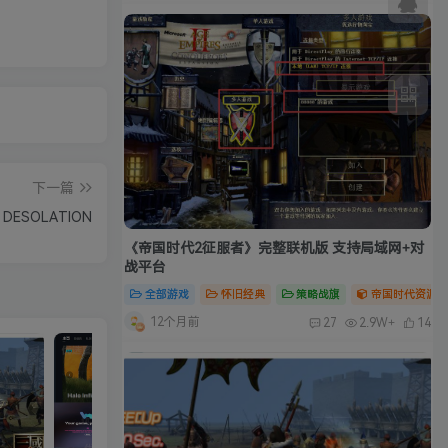
下一篇
 DESOLATION
《帝国时代2征服者》完整联机版 支持局域网+对
战平台
全部游戏
怀旧经典
策略战旗
帝国时代资源合
12个月前
27
2.9W+
14