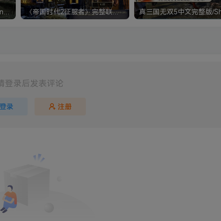
《钢铁雄心4》Hearts of Iron IV 解压版+正版账号
《帝国时代2征服者》完整联机版 支持局域网+对战平台
请登录后发表评论
登录
注册