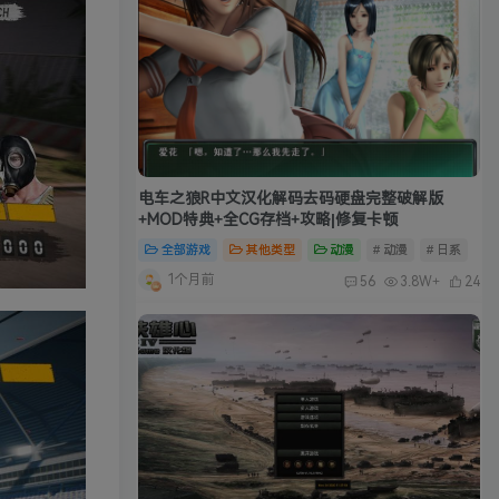
电车之狼R中文汉化解码去码硬盘完整破解版
+MOD特典+全CG存档+攻略|修复卡顿
全部游戏
其他类型
动漫
# 动漫
# 日系
1个月前
56
3.8W+
24