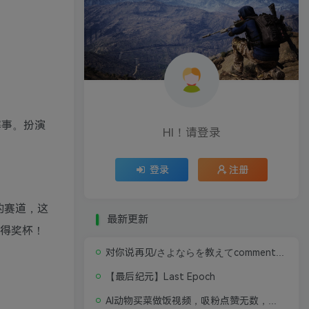
赛事。扮演
HI！请登录
登录
注册
的赛道，这
最新更新
获得奖杯！
对你说再见/さよならを教えてcomment te dire adieu 修复版无闪退中文硬盘版
【最后纪元】Last Epoch
AI动物买菜做饭视频，吸粉点赞无数，喂饭级操作教程