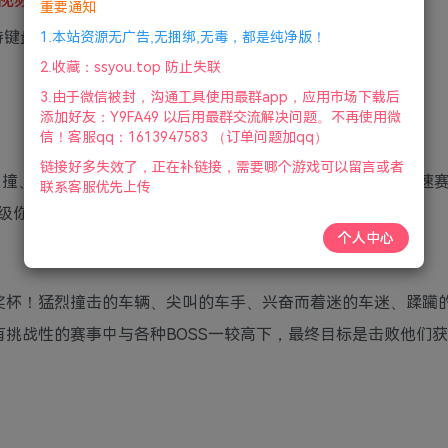
重要通知
支持键盘.鼠标.手柄|2022年9月8号更新
1.本站资源无广告,无捆绑,无毒，都是纯净版！
2.收藏：ssyou.top 防止失联
3.由于微信被封，沟通工具使用最群app，应用市场下载后
添加好友：Y9FA49 以后用最群交流解决问题。不再使用微
信！客服qq：1613947583 （订单问题加qq）
链接好多失效了，正在补链接，需要哪个游戏可以留言或者
随着冲撞、爆破来到火花四溅、碎片飞舞的赛道，加入这场玩命竞速
联系客服优先上传
级你的赛车，还有许多不同的模式等你尝试。
个人中心
s奖杯！猛烈撞击的车辆、尖叫的车手、兴奋而着迷的车迷、蹂躏
有挑战性的赛事中与各种BOSS一较高下，最终目标是击败他们