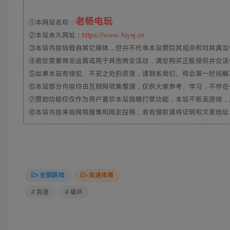
老杨电玩
①本网站名称：
②本站永久网址：
https://www.fuyej.cn
③本站内容转载自其它媒体，但并不代表本站赞同其观点和对其真实
④若您需要商业运营或用于其他商业活动，请您购买正版授权并合法
⑤如果本站有侵犯、不妥之处的资源，请联系我们。将会第一时间解
⑥本站部分内容均由互联网收集整理，仅供大家参考、学习，不存在
⑦赞助功能仅仅作为用户喜欢本站捐赠打赏功能，本站不贩卖游戏，
⑧本站内容来自网络搜集和网友投稿，若有侵权请将证明和文章地址发到邮
全部游戏
竞速体育
# 竞速
# 破坏