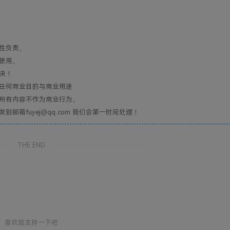
性负责。
使用。
决！
任何商业目的与商业用途
所有内容不作为商业行为。
箱fuyej@qq.com 我们会第一时间处理！
THE END
喜欢就支持一下吧