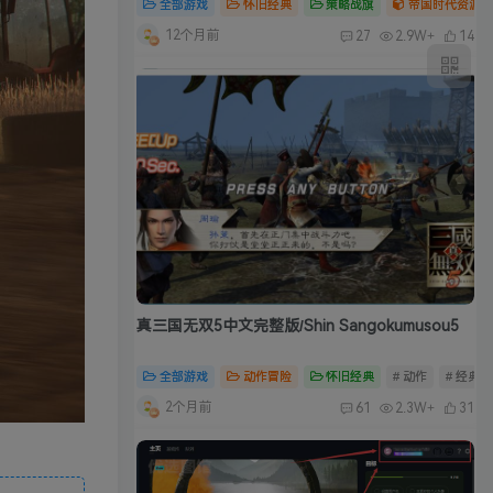
全部游戏
怀旧经典
策略战旗
帝国时代资源合
12个月前
27
2.9W+
14
真三国无双5中文完整版/Shin Sangokumusou5
全部游戏
动作冒险
怀旧经典
# 动作
# 经典
2个月前
61
2.3W+
31