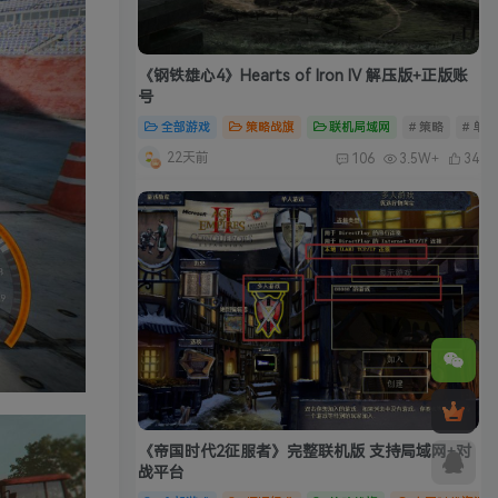
《钢铁雄心4》Hearts of Iron IV 解压版+正版账
号
全部游戏
策略战旗
联机局域网
# 策略
# 单
22天前
106
3.5W+
34
《帝国时代2征服者》完整联机版 支持局域网+对
战平台