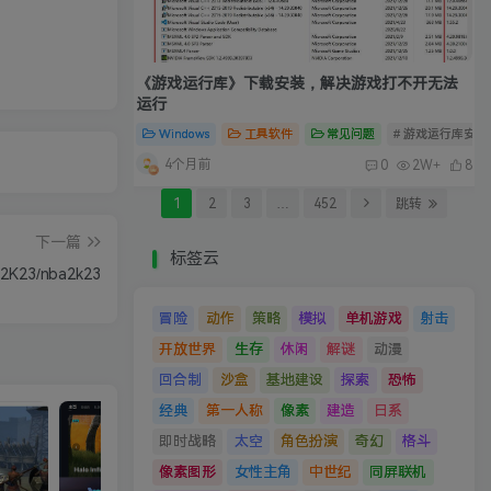
《游戏运行库》下载安装，解决游戏打不开无法
运行
Windows
工具软件
常见问题
# 游戏运行库安装
4个月前
0
2W+
8
1
2
3
…
452
跳转
下一篇
标签云
2K23/nba2k23
冒险
动作
策略
模拟
单机游戏
射击
开放世界
生存
休闲
解谜
动漫
回合制
沙盒
基地建设
探索
恐怖
经典
第一人称
像素
建造
日系
即时战略
太空
角色扮演
奇幻
格斗
像素图形
女性主角
中世纪
同屏联机