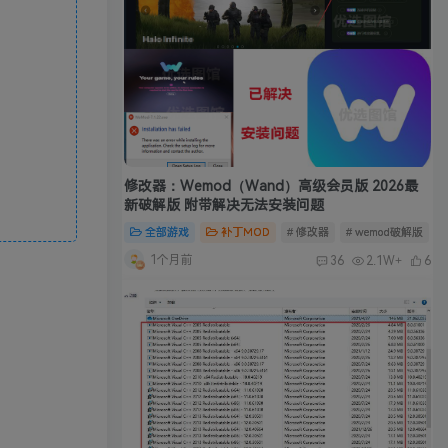
修改器：Wemod（Wand）高级会员版 2026最
新破解版 附带解决无法安装问题
全部游戏
补丁MOD
# 修改器
# wemod破解版
#
1个月前
36
2.1W+
6