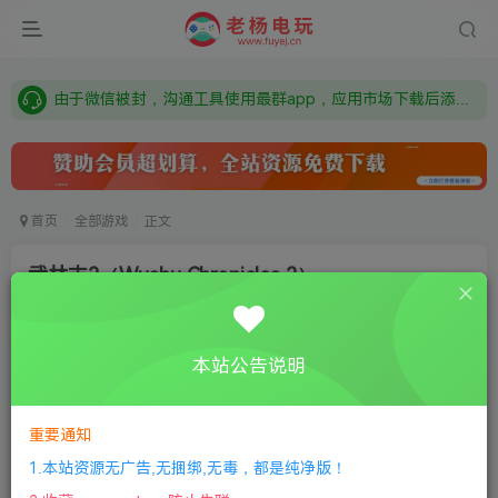
需要什么游戏请联系客服，若链接失效请联系客服，百度网盘边上的激活码也是解压密码
本站资源来自网络搜集，如有侵权，请联系删除：fuyej@qq.com 附上证书和内容链接
由于微信被封，沟通工具使用最群app，应用市场下载后添加好友：Y9FA49 以后用最群交流解决问题。不再使用微信！
需要什么游戏请联系客服，若链接失效请联系客服，百度网盘边上的激活码也是解压密码
首页
全部游戏
正文
武林志2（Wushu Chronicles 2）
老杨电玩
关注
私信
8个月前更新
本站公告说明
0
339
7
①
下载安装教程
②
下载安装视频教程
③
游戏运行
库下载
④
DX修复下载
重要通知
1.本站资源无广告,无捆绑,无毒，都是纯净版！
版本：Build.12381541|容量13GB|官方简体中文|+剑雪狂