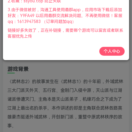
2.收藏：ssyou.top 防止失联
舞-武荡九州|2023年10月10号更新
3.由于微信被封，沟通工具使用最群app，应用市场下载后添加
游戏介绍
好友：Y9FA49 以后用最群交流解决问题。不再使用微信！客服
qq：1613947583 （订单问题加qq）
武林志2是一款开放世界武侠动作游戏，玩家扮演维护中原
链接好多失效了，正在补链接，需要哪个游戏可以留言或者联系
客服优先上传
武林秩序的杀手，在即时战斗和无缝地图模式下对抗外域三
大门派的入侵。游戏采用完全开放式的设定，战斗方面搭配
个人中心
连招和内功系统。
游戏背景
《武林志2》的故事发生在《武林志1》的十年前，外域武林
三大门派天外天、五行宫、金刚门入侵中原，天山派与江湖
诸派惨遭灭门。主角本是天山派弟子，机缘巧合之下成为了
江湖上最出名的杀手。本作讲述的即是主角联合武林各路英
雄豪杰驱逐外域武林，开创新门派，重整中原武林秩序的故
事。