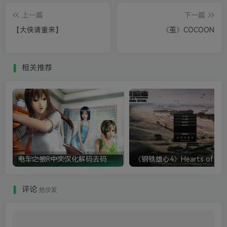
上一篇
下一篇
【大侠请重来】
《茧》COCOON
相关推荐
电车之狼R中文汉化解码去码硬盘完整破解版+MOD特典+全CG存档+攻略|修复卡顿
评论
抢沙发