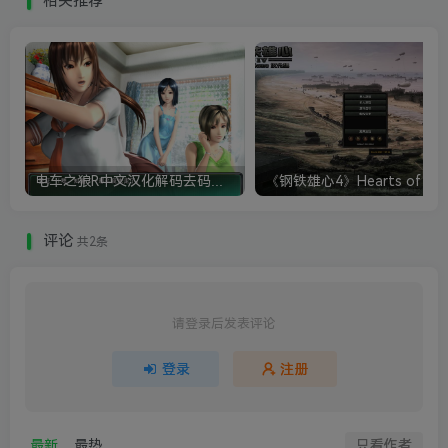
相关推荐
电车之狼R中文汉化解码去码硬盘完整破解版+MOD特典+全CG存档+攻略|修复卡顿
评论
共2条
请登录后发表评论
登录
注册
最新
最热
只看作者