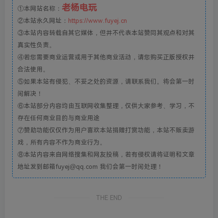
老杨电玩
①本网站名称：
②本站永久网址：
https://www.fuyej.cn
③本站内容转载自其它媒体，但并不代表本站赞同其观点和对其
真实性负责。
④若您需要商业运营或用于其他商业活动，请您购买正版授权并
合法使用。
⑤如果本站有侵犯、不妥之处的资源，请联系我们。将会第一时
间解决！
⑥本站部分内容均由互联网收集整理，仅供大家参考、学习，不
存在任何商业目的与商业用途
⑦赞助功能仅仅作为用户喜欢本站捐赠打赏功能，本站不贩卖游
戏，所有内容不作为商业行为。
⑧本站内容来自网络搜集和网友投稿，若有侵权请将证明和文章
地址发到邮箱fuyej@qq.com 我们会第一时间处理！
THE END