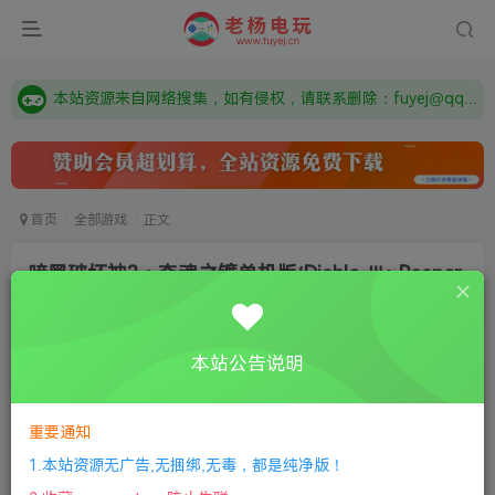
由于微信被封，沟通工具使用最群app，应用市场下载后添加好友：Y9FA49 以后用最群交流解决问题。不再使用微信！
需要什么游戏请联系客服，若链接失效请联系客服，百度网盘边上的激活码也是解压密码
本站资源来自网络搜集，如有侵权，请联系删除：fuyej@qq.com 附上证书和内容链接
由于微信被封，沟通工具使用最群app，应用市场下载后添加好友：Y9FA49 以后用最群交流解决问题。不再使用微信！
需要什么游戏请联系客服，若链接失效请联系客服，百度网盘边上的激活码也是解压密码
首页
全部游戏
正文
暗黑破坏神3：夺魂之镰单机版/Diablo Ⅲ: Reaper
of Souls
老杨电玩
关注
私信
本站公告说明
2年前更新
2
595
7
付费资源
重要通知
暗黑破坏神3：夺魂之镰单机版/Diablo Ⅲ: Reaper of Souls
1.本站资源无广告,无捆绑,无毒，都是纯净版！
此内容为付费资源，请付费后查看