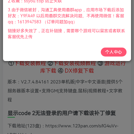
2.收藏：ssyou.top 防止失联
10
限时特惠
3.由于微信被封，沟通工具使用最群app，应用市场下载后添加
36
鲜花
鲜花
好友：Y9FA49 以后用最群交流解决问题。不再使用微信！客服
免费
赞助会员
qq：1613947583 （订单问题加qq）
链接好多失效了，正在补链接，需要哪个游戏可以留言或者联系
登录购买
客服优先上传
微信支付加yem695
充值到账号，用余额支付
支付成功后请刷新网页
个人中心
①
下载安装教程
②
下载安装视频教程
③
游戏运行
库下载
④
DX修复下载
版本：V2.7.4.84161 2023单机版|中字+中文语音|提供5个
服务器版本设置+支持GM|支持键盘.鼠标|视频教程+文字教
程
显示code 2无法登录的用户请下载该补丁修复
下载地址(123盘)：https://www.123pan.com/s/lG4uVv-