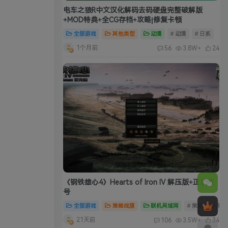
电车之狼R中文汉化解码去码硬盘完整破解版
+MOD特典+全CG存档+攻略|修复卡顿
全部游戏
其他类型
动漫
# 动漫
# 日系
1个月前
56
3.8W+
24
《钢铁雄心4》Hearts of Iron IV 解压版+正版账
号
全部游戏
策略战旗
联机局域网
# 策略
# 单
21天前
106
3.5W+
34