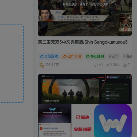
真三国无双5中文完整版/Shin Sangokumusou5
全部游戏
动作冒险
怀旧经典
# 动作
# 经典
2个月前
61
2.3W+
31