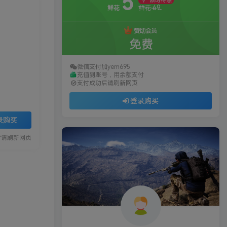
5
限时特惠
69
鲜花
鲜花
赞助会员
免费
微信支付加yem695
充值到账号，用余额支付
支付成功后请刷新网页
登录购买
录购买
后请刷新网页