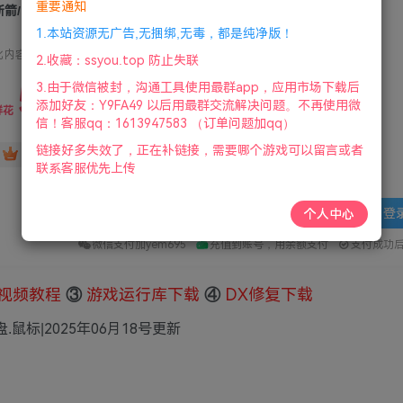
重要通知
断箭/断剑/Broken Arrow 【正版入库激活】
1.本站资源无广告,无捆绑,无毒，都是纯净版！
此内容为付费资源，请付费后查看
2.收藏：ssyou.top 防止失联
5
3.由于微信被封，沟通工具使用最群app，应用市场下载后
限时特惠
添加好友：Y9FA49 以后用最群交流解决问题。不再使用微
69
鲜花
鲜花
信！客服qq：1613947583 （订单问题加qq）
链接好多失效了，正在补链接，需要哪个游戏可以留言或者
免费
赞助会员
联系客服优先上传
登
个人中心
微信支付加yem695
充值到账号，用余额支付
支付成功
视频教程
③
游戏运行库下载
④
DX修复下载
.鼠标|2025年06月18号更新