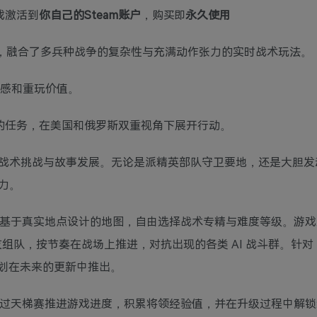
游戏激活到
你自己的Steam账户
，购买即
永久使用
战术游戏，融合了多兵种战争的复杂性与充满动作张力的实时战术玩法。
式感和重玩价值。
计的任务，在美国和俄罗斯双重视角下展开行动。
战术挑战与故事发展。无论是派精英部队守卫要地，还是大胆发
力。
9 张基于真实地点设计的地图，自由选择战术专精与难度等级。游
。与好友组队，按节奏在战场上推进，对抗出现的各类 AI 战斗群。针对 1
，计划在未来的更新中推出。
。通过天梯赛推进游戏进度，积累将领经验值，并在升级过程中解