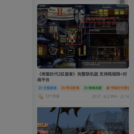
《帝国时代2征服者》完整联机版 支持局域网+对
战平台
全部游戏
怀旧经典
策略战旗
帝国时代资源合
12个月前
27
2.9W+
14