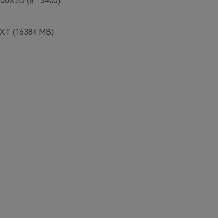
00X3D (8 * 3400)
 XT (16384 MB)