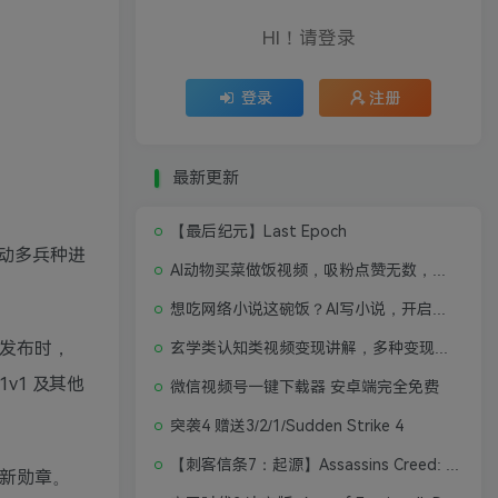
HI！请登录
登录
注册
最新更新
【最后纪元】Last Epoch
动多兵种进
AI动物买菜做饭视频，吸粉点赞无数，喂饭级操作教程
想吃网络小说这碗饭？AI写小说，开启写作新思路，轻松入行
戏发布时，
玄学类认知类视频变现讲解，多种变现思路
v1 及其他
微信视频号一键下载器 安卓端完全免费
突袭4 赠送3/2/1/Sudden Strike 4
【刺客信条7：起源】Assassins Creed: Origins
锁新勋章。