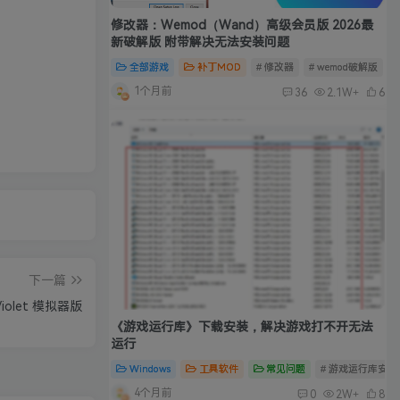
修改器：Wemod（Wand）高级会员版 2026最
新破解版 附带解决无法安装问题
全部游戏
补丁MOD
# 修改器
# wemod破解版
#
1个月前
36
2.1W+
6
下一篇
Violet 模拟器版
《游戏运行库》下载安装，解决游戏打不开无法
运行
Windows
工具软件
常见问题
# 游戏运行库安装
4个月前
0
2W+
8