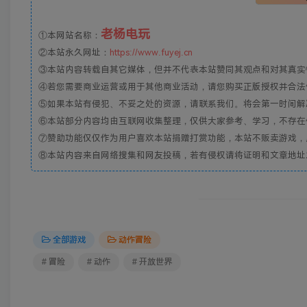
老杨电玩
①本网站名称：
②本站永久网址：
https://www.fuyej.cn
③本站内容转载自其它媒体，但并不代表本站赞同其观点和对其真实
④若您需要商业运营或用于其他商业活动，请您购买正版授权并合法
⑤如果本站有侵犯、不妥之处的资源，请联系我们。将会第一时间解
⑥本站部分内容均由互联网收集整理，仅供大家参考、学习，不存在
⑦赞助功能仅仅作为用户喜欢本站捐赠打赏功能，本站不贩卖游戏，
⑧本站内容来自网络搜集和网友投稿，若有侵权请将证明和文章地址发到邮
全部游戏
动作冒险
# 冒险
# 动作
# 开放世界