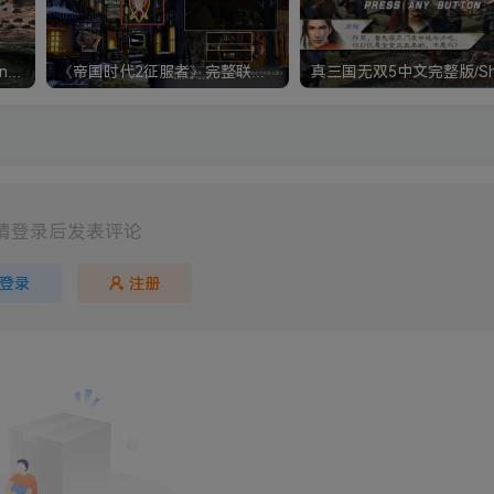
《钢铁雄心4》Hearts of Iron IV 解压版+正版账号
《帝国时代2征服者》完整联机版 支持局域网+对战平台
请登录后发表评论
登录
注册