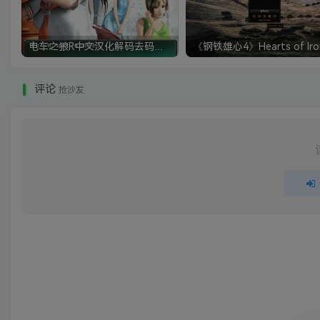
电车之狼R中文汉化解码去码硬盘完整破解版+MOD特典+全CG存档+攻略|修复卡顿
评论
抢沙发