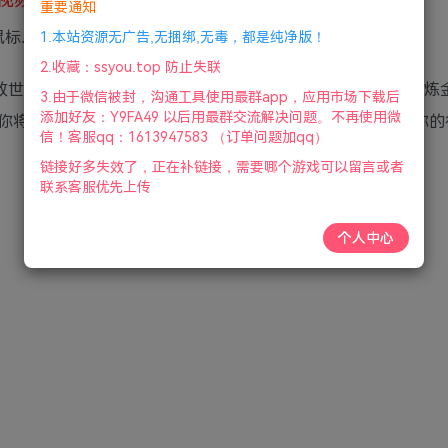
重要通知
鼠标.手柄|2022年4月28号更新
1.本站资源无广告,无捆绑,无毒，都是纯净版！
2.收藏：ssyou.top 防止失联
术主题的开放世界动作冒险游戏，背景设定在中世纪幻想世界，玩家扮演
3.由于微信被封，沟通工具使用最群app，应用市场下载后
添加好友：Y9FA49 以后用最群交流解决问题。不再使用微
你将完成一系列任务以获取制作药剂需要的资源，策略选择你的
信！客服qq：1613947583 （订单问题加qq）
链接好多失效了，正在补链接，需要哪个游戏可以留言或者
联系客服优先上传
个人中心