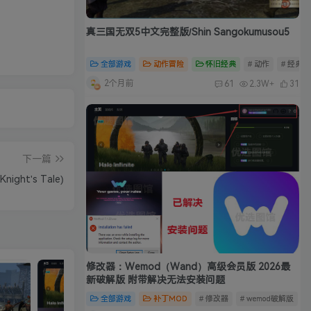
真三国无双5中文完整版/Shin Sangokumusou5
全部游戏
动作冒险
怀旧经典
# 动作
# 经典
2个月前
61
2.3W+
31
下一篇
ight's Tale)
修改器：Wemod（Wand）高级会员版 2026最
新破解版 附带解决无法安装问题
全部游戏
补丁MOD
# 修改器
# wemod破解版
#