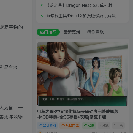
【龙之谷】Dragon Nest 523单机版
dx修复工具/DirectX加强版修复，解决游戏打不开问题
恢复事物的
热门推荐
最近更新
猜你喜欢
的混合台，
人为食。一
电车之狼R中文汉化解码去码硬盘完整破解版
集太多的物
+MOD特典+全CG存档+攻略|修复卡顿
全部游戏
其他类型
动漫
# 动漫
# 日系