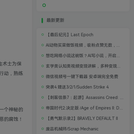
最新更新
【最后纪元】Last Epoch
AI动物买菜做饭视频，吸粉点赞无数，喂饭级操作教程
想吃网络小说这碗饭？AI写小说，开启写作新思路，轻松入行
炼金术士为保
玄学类认知类视频变现讲解，多种变现思路
行动，熟练
微信视频号一键下载器 安卓端完全免费
突袭4 赠送3/2/1/Sudden Strike 4
【刺客信条7：起源】Assassins Creed: Origins
帝国时代2:决定版 /Age of Empires II: Definitive Edition
一个神秘的
【勇气默示录2】BRAVELY DEFAULT II
恶的腐蚀！
废品机械师/Scrap Mechanic