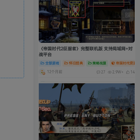
《帝国时代2征服者》完整联机版 支持局域网+对
战平台
全部游戏
怀旧经典
策略战旗
帝国时代资源合
12个月前
27
2.9W+
14