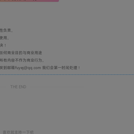
性负责。
使用。
决！
任何商业目的与商业用途
所有内容不作为商业行为。
箱fuyej@qq.com 我们会第一时间处理！
THE END
喜欢就支持一下吧