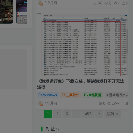
1个月前
36
2.1W+
6
真三国无双5中文完整版/Shin Sangokumusou5
修改器：Wemod（Wand）高级会员版 2026最新破解版 附带解决无法安装问题
《游戏运行库》下载安装，解决游戏打不开无法
运行
Windows
工具软件
常见问题
# 游戏运行库安装
4个月前
0
2W+
8
1
2
3
…
452
跳转
标签云