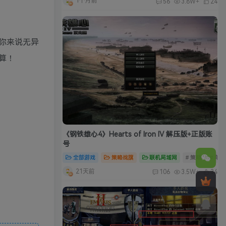
1个月前
56
3.8W+
24
你来说无异
算！
《钢铁雄心4》Hearts of Iron IV 解压版+正版账
号
全部游戏
策略战旗
联机局域网
# 策略
# 单
21天前
106
3.5W+
34