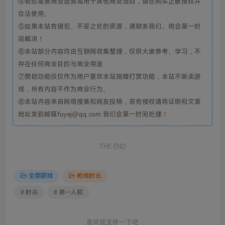
④若您需要商业运营或用于其他商业活动，请您购买正版授权并
合法使用。
⑤如果本站有侵犯、不妥之处的资源，请联系我们。将会第一时
间解决！
⑥本站部分内容均由互联网收集整理，仅供大家参考、学习，不
存在任何商业目的与商业用途
⑦赞助功能仅仅作为用户喜欢本站捐赠打赏功能，本站不贩卖游
戏，所有内容不作为商业行为。
⑧本站内容来自网络搜集和网友投稿，若有侵权请将证明和文章
地址发到邮箱fuyej@qq.com 我们会第一时间处理！
THE END
全部游戏
枪战射击
# 射击
# 第一人称
喜欢就支持一下吧