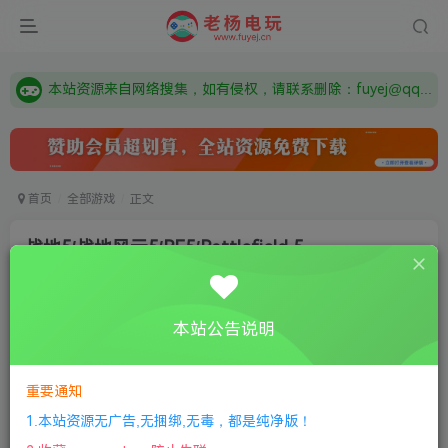
由于微信被封，沟通工具使用最群app，应用市场下载后添加好友：Y9FA49 以后用最群交流解决问题。不再使用微信！
需要什么游戏请联系客服，若链接失效请联系客服，百度网盘边上的激活码也是解压密码
本站资源来自网络搜集，如有侵权，请联系删除：fuyej@qq.com 附上证书和内容链接
由于微信被封，沟通工具使用最群app，应用市场下载后添加好友：Y9FA49 以后用最群交流解决问题。不再使用微信！
需要什么游戏请联系客服，若链接失效请联系客服，百度网盘边上的激活码也是解压密码
首页
全部游戏
正文
战地5/战地风云5/BF5/Battlefield 5
老杨电玩
关注
私信
8个月前更新
本站公告说明
5
1107
11
付费资源
重要通知
战地5/战地风云5/BF5/Battlefield 5
此内容为付费资源，请付费后查看
1.本站资源无广告,无捆绑,无毒，都是纯净版！
限时特惠