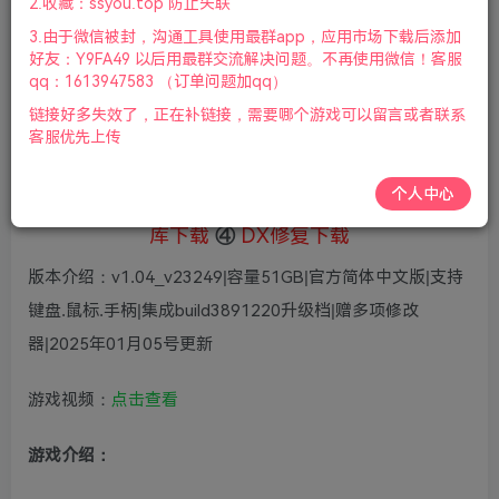
5
2.收藏：ssyou.top 防止失联
36
鲜花
鲜花
3.由于微信被封，沟通工具使用最群app，应用市场下载后添加
免费
赞助会员
好友：Y9FA49 以后用最群交流解决问题。不再使用微信！客服
qq：1613947583 （订单问题加qq）
登录购买
链接好多失效了，正在补链接，需要哪个游戏可以留言或者联系
微信支付加yem695
充值到账号，用余额支付
客服优先上传
支付成功后请刷新网页
个人中心
①
下载安装教程
②
下载安装视频教程
③
游戏运行
库下载
④
DX修复下载
版本介绍：v1.04_v23249|容量51GB|官方简体中文版|支持
键盘.鼠标.手柄|集成build3891220升级档|赠多项修改
器|2025年01月05号更新
游戏视频：
点击查看
游戏介绍：