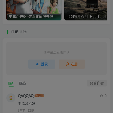
电车之狼R中文汉化解码去码硬盘完整破解版+MOD特典+全CG存档+攻略|修复卡顿
评论
共5条
请登录后发表评论
登录
注册
最新
最热
只看作者
QAQQAQ
0
不能联机吗
3年前
回复