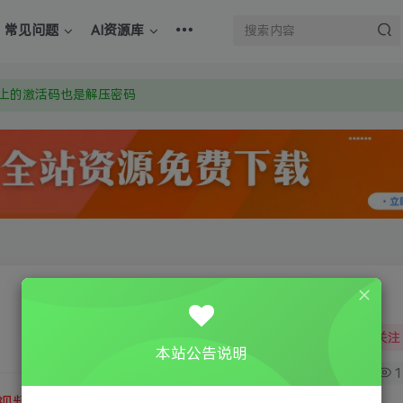
常见问题
AI资源库
：Y9FA49 以后用最群交流解决问题。不再使用微信！
上的激活码也是解压密码
om 附上证书和内容链接
：Y9FA49 以后用最群交流解决问题。不再使用微信！
上的激活码也是解压密码
关注
本站公告说明
0
1
视频教程
③
游戏运行库下载
④
DX修复下载