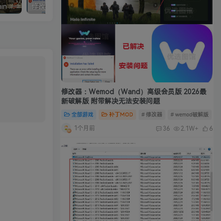
真三国无双5中文完整版/Shin Sangokumusou5
修改器：Wemod（Wand）高级会员版 2026最新破解版 附带解决无法安装问题
修改器：Wemod（Wand）高级会员版 2026最
新破解版 附带解决无法安装问题
全部游戏
补丁MOD
# 修改器
# wemod破解版
#
1个月前
36
2.1W+
6