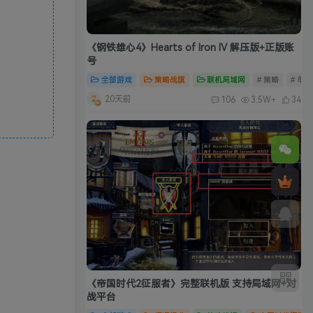
《钢铁雄心4》Hearts of Iron IV 解压版+正版账
号
全部游戏
策略战旗
联机局域网
# 策略
# 单
20天前
106
3.5W+
34
《帝国时代2征服者》完整联机版 支持局域网+对
战平台