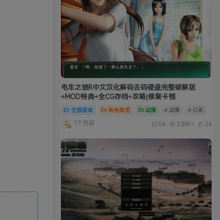
电车之狼R中文汉化解码去码硬盘完整破解版
+MOD特典+全CG存档+攻略|修复卡顿
全部游戏
其他类型
动漫
# 动漫
# 日系
1个月前
56
3.8W+
24