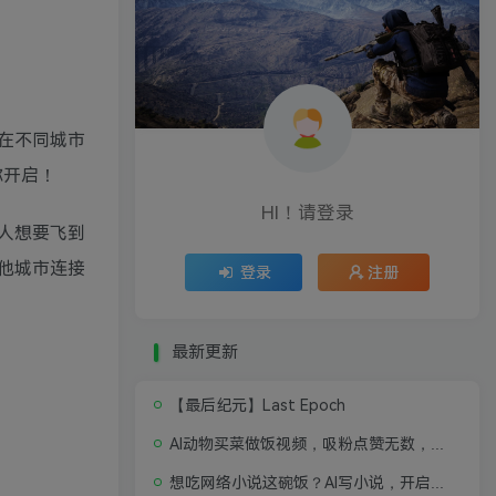
在不同城市
你开启！
HI！请登录
人想要飞到
他城市连接
登录
注册
最新更新
【最后纪元】Last Epoch
AI动物买菜做饭视频，吸粉点赞无数，喂饭级操作教程
想吃网络小说这碗饭？AI写小说，开启写作新思路，轻松入行