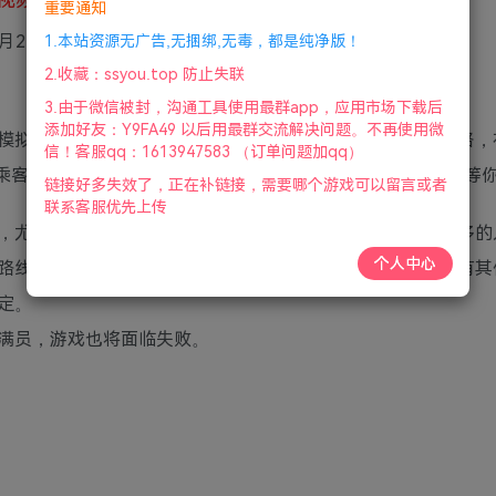
重要通知
5月23号更新
1.本站资源无广告,无捆绑,无毒，都是纯净版！
2.收藏：ssyou.top 防止失联
3.由于微信被封，沟通工具使用最群app，应用市场下载后
添加好友：Y9FA49 以后用最群交流解决问题。不再使用微
模拟游戏，你可以在全球各地发展你自己的空中交通运输网络，
信！客服qq：1613947583 （订单问题加qq）
场乘客爆满?扩充机场的容量！还有更多的随机事件和游戏模式等
链接好多失效了，正在补链接，需要哪个游戏可以留言或者
联系客服优先上传
，尤其是它们的人口变化。某个城市的人口越多，就会有越多的
个人中心
路线，他们会转机飞行。如果你没有的资金将每个城市与所有其
定。
满员，游戏也将面临失败。