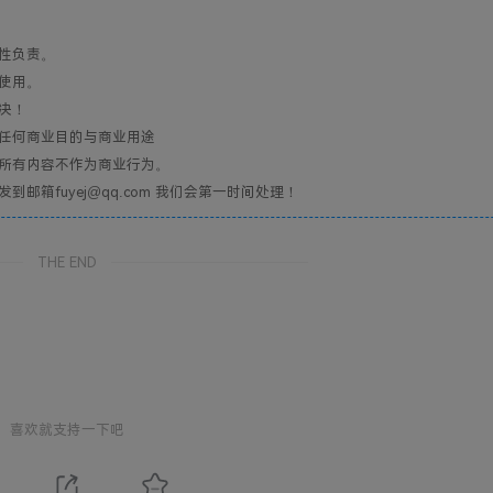
性负责。
使用。
决！
任何商业目的与商业用途
所有内容不作为商业行为。
箱fuyej@qq.com 我们会第一时间处理！
THE END
喜欢就支持一下吧