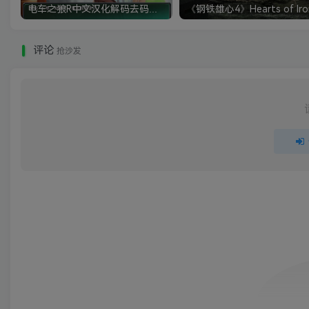
电车之狼R中文汉化解码去码硬盘完整破解版+MOD特典+全CG存档+攻略|修复卡顿
评论
抢沙发