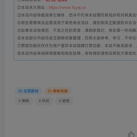
②本站永久网址：
https://www.fuyej.cn
③本站内容转载自其它媒体，但并不代表本站赞同其观点和对其真实
④若您需要商业运营或用于其他商业活动，请您购买正版授权并合法
⑤如果本站有侵犯、不妥之处的资源，请联系我们。将会第一时间解
⑥本站部分内容均由互联网收集整理，仅供大家参考、学习，不存在
⑦赞助功能仅仅作为用户喜欢本站捐赠打赏功能，本站不贩卖游戏，
⑧本站内容来自网络搜集和网友投稿，若有侵权请将证明和文章地址发到邮
全部游戏
策略战旗
# 策略
# 休闲
# 管理