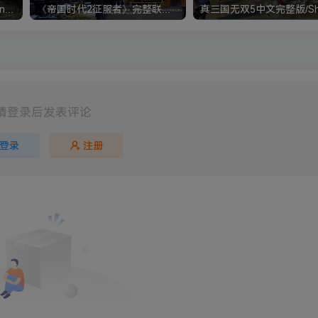
《钢铁雄心4》Hearts of Iron IV 解压版+正版账号
《帝国时代2征服者》完整联机版 支持局域网+对战平台
请登录后发表评论
登录
注册