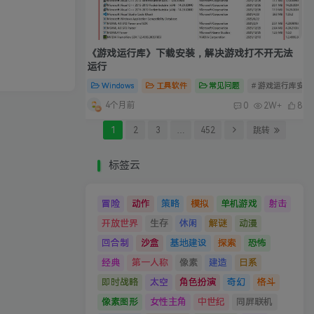
《游戏运行库》下载安装，解决游戏打不开无法
运行
Windows
工具软件
常见问题
# 游戏运行库安装
4个月前
0
2W+
8
1
2
3
…
452
跳转
标签云
冒险
动作
策略
模拟
单机游戏
射击
开放世界
生存
休闲
解谜
动漫
回合制
沙盒
基地建设
探索
恐怖
经典
第一人称
像素
建造
日系
即时战略
太空
角色扮演
奇幻
格斗
像素图形
女性主角
中世纪
同屏联机