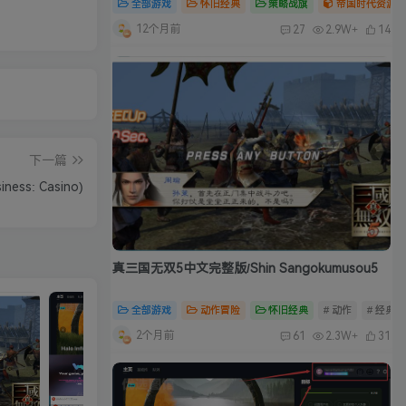
全部游戏
怀旧经典
策略战旗
帝国时代资源合
12个月前
27
2.9W+
14
下一篇
ess: Casino)
真三国无双5中文完整版/Shin Sangokumusou5
全部游戏
动作冒险
怀旧经典
# 动作
# 经典
2个月前
61
2.3W+
31