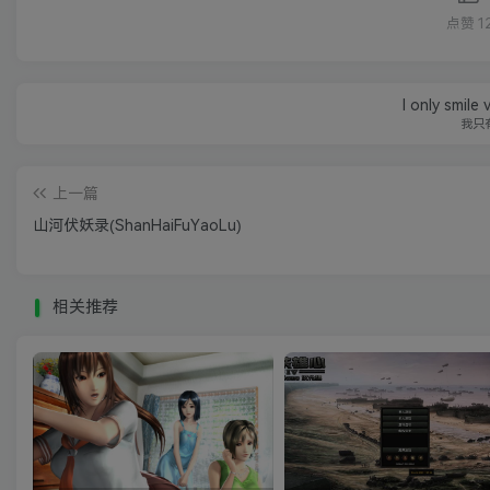
点赞
1
I only smile 
我只
上一篇
山河伏妖录(ShanHaiFuYaoLu)
相关推荐