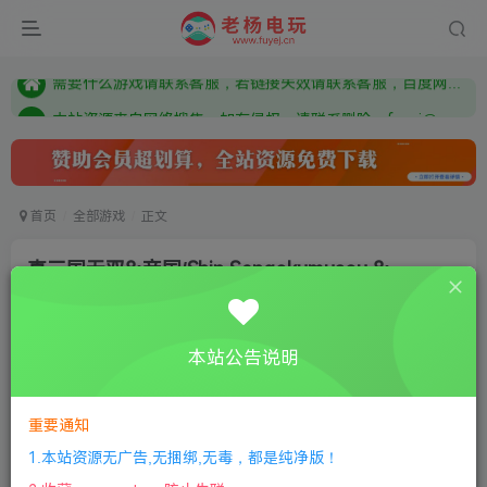
由于微信被封，沟通工具使用最群app，应用市场下载后添加好友：Y9FA49 以后用最群交流解决问题。不再使用微信！
需要什么游戏请联系客服，若链接失效请联系客服，百度网盘边上的激活码也是解压密码
本站资源来自网络搜集，如有侵权，请联系删除：fuyej@qq.com 附上证书和内容链接
由于微信被封，沟通工具使用最群app，应用市场下载后添加好友：Y9FA49 以后用最群交流解决问题。不再使用微信！
需要什么游戏请联系客服，若链接失效请联系客服，百度网盘边上的激活码也是解压密码
首页
全部游戏
正文
真三国无双8:帝国/Shin Sangokumusou 8:
Empires赠历代
老杨电玩
关注
私信
本站公告说明
1年前更新
6
1997
9
付费资源
重要通知
真三国无双8:帝国/Shin Sangokumusou 8: Empires赠历代
1.本站资源无广告,无捆绑,无毒，都是纯净版！
此内容为付费资源，请付费后查看