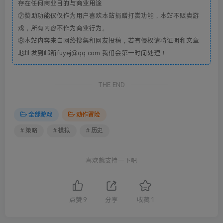
存在任何商业目的与商业用途
⑦赞助功能仅仅作为用户喜欢本站捐赠打赏功能，本站不贩卖游
戏，所有内容不作为商业行为。
⑧本站内容来自网络搜集和网友投稿，若有侵权请将证明和文章
地址发到邮箱fuyej@qq.com 我们会第一时间处理！
THE END
全部游戏
动作冒险
# 策略
# 模拟
# 历史
喜欢就支持一下吧
点赞
9
分享
收藏
1