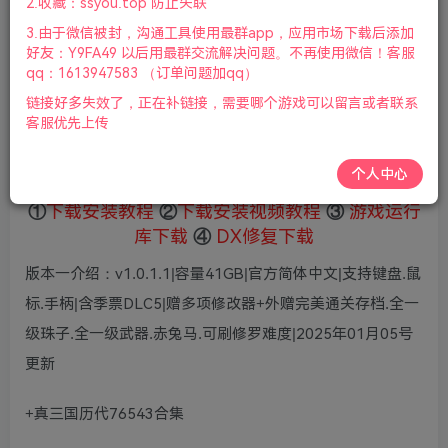
2.收藏：ssyou.top 防止失联
19
限时特惠
3.由于微信被封，沟通工具使用最群app，应用市场下载后添加
36
鲜花
鲜花
好友：Y9FA49 以后用最群交流解决问题。不再使用微信！客服
免费
赞助会员
qq：1613947583 （订单问题加qq）
链接好多失效了，正在补链接，需要哪个游戏可以留言或者联系
登录购买
客服优先上传
微信支付加yem695
充值到账号，用余额支付
支付成功后请刷新网页
个人中心
①
下载安装教程
②
下载安装视频教程
③
游戏运行
库下载
④
DX修复下载
版本一介绍：v1.0.1.1|容量41GB|官方简体中文|支持键盘.鼠
标.手柄|含季票DLC5|赠多项修改器+外赠完美通关存档.全一
级珠子.全一级武器.赤兔马.可刷修罗难度|2025年01月05号
更新
+真三国历代76543合集