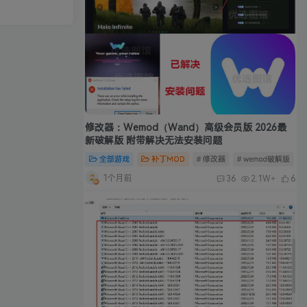
修改器：Wemod（Wand）高级会员版 2026最
新破解版 附带解决无法安装问题
全部游戏
补丁MOD
# 修改器
# wemod破解版
#
1个月前
36
2.1W+
6