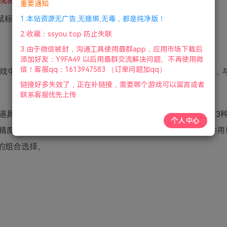
重要通知
鼠标|赠多项修改器|2025年01月05号更新
1.本站资源无广告,无捆绑,无毒，都是纯净版！
2.收藏：ssyou.top 防止失联
3.由于微信被封，沟通工具使用最群app，应用市场下载后
添加好友：Y9FA49 以后用最群交流解决问题。不再使用微
信！客服qq：1613947583 （订单问题加qq）
续扮演普雷斯顿·马罗威（Preston Marlowe）的角色，与
链接好多失效了，正在补链接，需要哪个游戏可以留言或者
联系客服优先上传
具和特殊能力。多人游戏中一共有46种武器、15种道具和13
个人中心
精度被调得更低，射速则更高。多数武器本身也有丰富的配件用
同的组合选择。