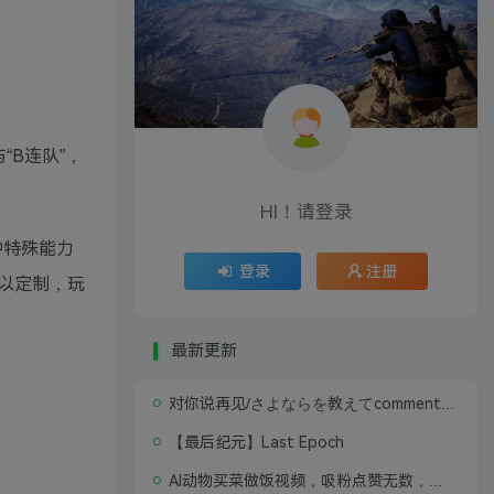
“B连队”，
HI！请登录
种特殊能力
登录
注册
以定制，玩
最新更新
对你说再见/さよならを教えてcomment te dire adieu 修复版无闪退中文硬盘版
【最后纪元】Last Epoch
AI动物买菜做饭视频，吸粉点赞无数，喂饭级操作教程