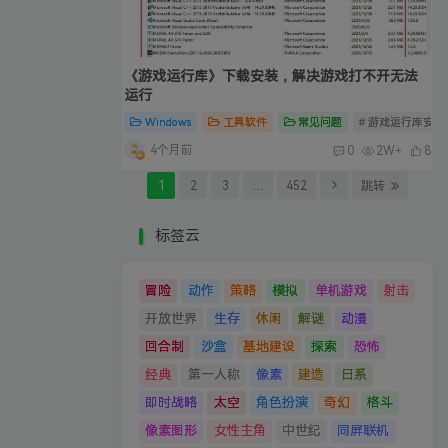
《游戏运行库》下载安装，解决游戏打不开无法
运行
Windows
工具软件
常见问题
# 游戏运行库安装
4个月前
0
2W+
8
1
2
3
…
452
跳转
标签云
冒险
动作
策略
模拟
单机游戏
射击
开放世界
生存
休闲
解谜
动漫
回合制
沙盒
基地建设
探索
恐怖
经典
第一人称
像素
建造
日系
即时战略
太空
角色扮演
奇幻
格斗
像素图形
女性主角
中世纪
同屏联机