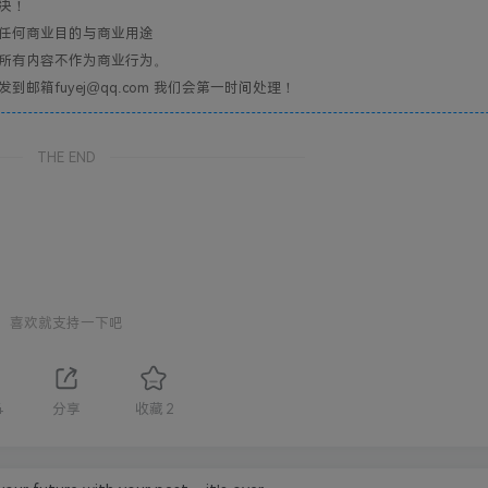
决！
任何商业目的与商业用途
所有内容不作为商业行为。
箱fuyej@qq.com 我们会第一时间处理！
THE END
喜欢就支持一下吧
4
分享
收藏
2