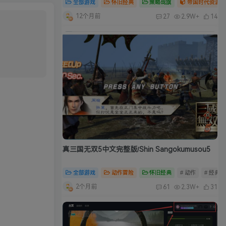
全部游戏
怀旧经典
策略战旗
帝国时代资源合
12个月前
27
2.9W+
14
真三国无双5中文完整版/Shin Sangokumusou5
全部游戏
动作冒险
怀旧经典
# 动作
# 经典
2个月前
61
2.3W+
31