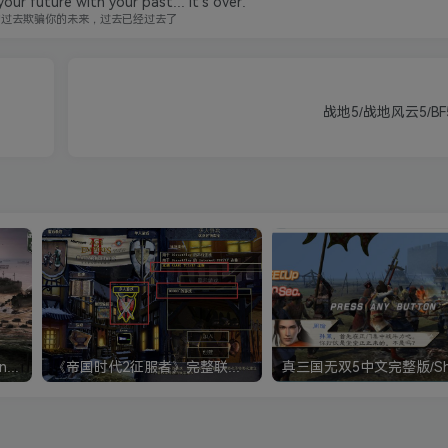
ur future with your past... it's over.
的过去欺骗你的未来，过去已经过去了
战地5/战地风云5/BF5/B
《钢铁雄心4》Hearts of Iron IV 解压版+正版账号
《帝国时代2征服者》完整联机版 支持局域网+对战平台