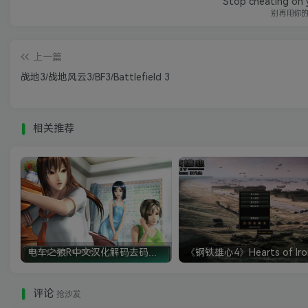
Stop cheating on yo
别再用你
上一篇
战地3/战地风云3/BF3/Battlefield 3
相关推荐
电车之狼R中文汉化解码去码硬盘完整破解版+MOD特典+全CG存档+攻略|修复卡顿
评论
抢沙发