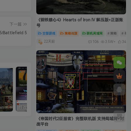
《钢铁雄心4》Hearts of Iron IV 解压版+正版账
下一篇
号
attlefield 5
全部游戏
策略战旗
联机局域网
# 策略
# 单
22天前
106
3.5W+
34
真三国无双5中文完整版/Shin Sangokumusou5
修改器：Wemod（Wand）高级会员版 2026最新破解版 附带解决无法安装问题
《帝国时代2征服者》完整联机版 支持局域网+对
战平台