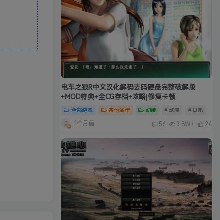
电车之狼R中文汉化解码去码硬盘完整破解版
+MOD特典+全CG存档+攻略|修复卡顿
全部游戏
其他类型
动漫
# 动漫
# 日系
1个月前
56
3.8W+
24