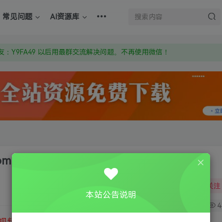
上的激活码也是解压密码
常见问题
AI资源库
om 附上证书和内容链接
：Y9FA49 以后用最群交流解决问题。不再使用微信！
上的激活码也是解压密码
mpany 2
关注
本站公告说明
0
4
视频教程
③
游戏运行库下载
④
DX修复下载