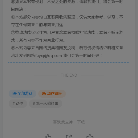
⑤如果本站有侵犯、不妥之处的资源，请联系我们。将会第一时
间解决！
⑥本站部分内容均由互联网收集整理，仅供大家参考、学习，不
存在任何商业目的与商业用途
⑦赞助功能仅仅作为用户喜欢本站捐赠打赏功能，本站不贩卖游
戏，所有内容不作为商业行为。
⑧本站内容来自网络搜集和网友投稿，若有侵权请将证明和文章
地址发到邮箱fuyej@qq.com 我们会第一时间处理！
THE END
全部游戏
动作冒险
# 动作
# 第一人称射击
喜欢就支持一下吧