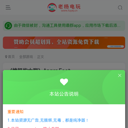
本站资源来自网络搜集，如有侵权，请联系删除：fuyej@qq.com 附上证书和内容链接
由于微信被封，沟通工具使用最群app，应用市场下载后添加好友：Y9FA49 以后用最群交流解决问题。不再使用微信！
需要什么游戏请联系客服，若链接失效请联系客服，百度网盘边上的激活码也是解压密码
首页
全部游戏
正文
《愤怒的大脚》Anger Foot
老杨电玩
关注
私信
8个月前更新
本站公告说明
0
193
8
①
下载安装教程
②
下载安装视频教程
③
游戏运行
库下载
④
DX修复下载
重要通知
1.本站资源无广告,无捆绑,无毒，都是纯净版！
版本：v1.3|容量14GB|官方简体中文|支持键盘.鼠标.手