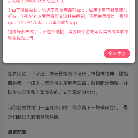
2.收藏：ssyou.top 防止失联
柄|2024年07月12号更新
3.由于微信被封，沟通工具使用最群app，应用市场下载后添加
游戏介绍
好友：Y9FA49 以后用最群交流解决问题。不再使用微信！客服
qq：1613947583 （订单问题加qq）
愤怒的大脚(Anger Foot)是一款超快节奏的第一人称射击游
链接好多失效了，正在补链接，需要哪个游戏可以留言或者联系
客服优先上传
戏，在这里，比你可怕的双脚更刺激的东西只有鬼见愁的节
拍。游侠网分享愤怒的大脚游戏下载，伸出世界上最致命的
个人中心
脚，粉碎色彩缤纷的拟人化敌人。
在贫民窟、下水道、摩天楼等各个场所，神挡神踢神，佛挡
佛踢佛。一路上，您还可以拿起新武器，解锁新运动鞋，并
以令人兴奋和丰富多彩的方式升级您的能力。
当你射击并踢门一直到出口时，你会留下一堆破碎的门，骨
折和皱巴巴的能量饮料罐。
最低配置: