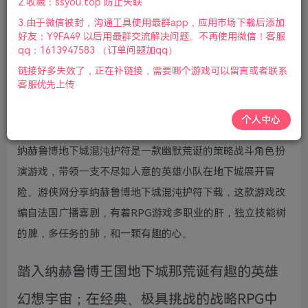
2.收藏：ssyou.top 防止失联
版本介绍：v1.5|整合Back To The Futon DLC|容量9.7GB|
3.由于微信被封，沟通工具使用最群app，应用市场下载后添加
好友：Y9FA49 以后用最群交流解决问题。不再使用微信！客服
官方简体中文|支持键盘.鼠标.手柄|2022年10月6号更新
qq：1613947583 （订单问题加qq）
链接好多失效了，正在补链接，需要哪个游戏可以留言或者联系
游戏视频预览：
点击查看
客服优先上传
游戏介绍：
个人中心
纳赫鲁博地下城混沌护符是一款幽默荒诞的策略战斗角色扮
演游戏，带领一支不尽如人意的英雄小队在地下城展开冒
险。游侠网分享纳赫鲁博地下城混沌护符下载，这款游戏改
编自法国广播喜剧，有着RPG游戏多职业的肝，独立技能树
的脾，多任务的肺，和一颗有趣的心。
踏入纳赫鲁博王国地下城那荒诞有趣的英雄
幻想宇宙；在经典、极具挑战的战略RPG中