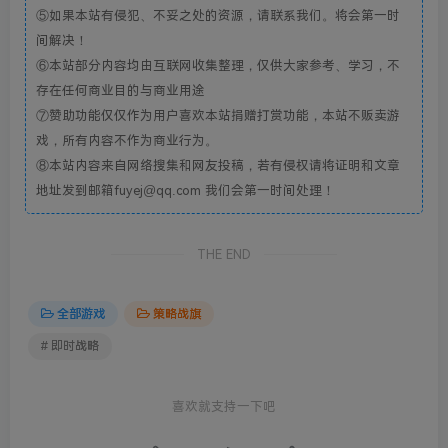
⑤如果本站有侵犯、不妥之处的资源，请联系我们。将会第一时
间解决！
⑥本站部分内容均由互联网收集整理，仅供大家参考、学习，不
存在任何商业目的与商业用途
⑦赞助功能仅仅作为用户喜欢本站捐赠打赏功能，本站不贩卖游
戏，所有内容不作为商业行为。
⑧本站内容来自网络搜集和网友投稿，若有侵权请将证明和文章
地址发到邮箱fuyej@qq.com 我们会第一时间处理！
THE END
全部游戏
策略战旗
# 即时战略
喜欢就支持一下吧