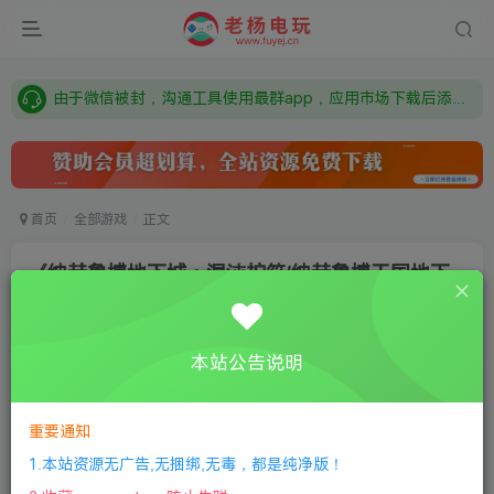
需要什么游戏请联系客服，若链接失效请联系客服，百度网盘边上的激活码也是解压密码
本站资源来自网络搜集，如有侵权，请联系删除：fuyej@qq.com 附上证书和内容链接
由于微信被封，沟通工具使用最群app，应用市场下载后添加好友：Y9FA49 以后用最群交流解决问题。不再使用微信！
需要什么游戏请联系客服，若链接失效请联系客服，百度网盘边上的激活码也是解压密码
首页
全部游戏
正文
《纳赫鲁博地下城：混沌护符/纳赫鲁博王国地下
城：混沌护符》The Dungeon Of Naheulbeuk:
The Amule Of Chaos
本站公告说明
老杨电玩
关注
私信
8个月前更新
1
141
7
重要通知
①
下载安装教程
②
下载安装视频教程
③
游戏运行
1.本站资源无广告,无捆绑,无毒，都是纯净版！
库下载
④
DX修复下载