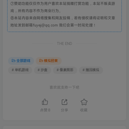
⑦赞助功能仅仅作为用户喜欢本站捐赠打赏功能，本站不贩卖游
戏，所有内容不作为商业行为。
⑧本站内容来自网络搜集和网友投稿，若有侵权请将证明和文章
地址发到邮箱fuyej@qq.com 我们会第一时间处理！
THE END
全部游戏
模拟经营
# 单机游戏
# 沙盒
# 像素图形
# 殖民模拟
喜欢就支持一下吧
点赞
8
分享
收藏