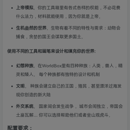
上帝模拟
。你的工具箱里有各式各样的权能，不必花费
什么法力，材料就能使用，因为你就是上帝。
生机盎然的世界
。生物有着不同的特性与需求：动物会
捕食，贪婪的国王会谋取更多国土。
使用不同的工具和画笔来设计和填充你的世界:
幻想种族
。在WorldBox里有四种种族：人类，兽人，精
灵和矮人。 每个种族都有独特的设计和机制
文明
。 种族会建立自己的王国，殖民，甚至漂洋过海发
现你创造的新大陆
外交系统
。 国家间会发生战争， 城市会闹独立，帝国会
土崩瓦解… 你可以选择帮助他们或者坐山观虎斗。
配置要求：