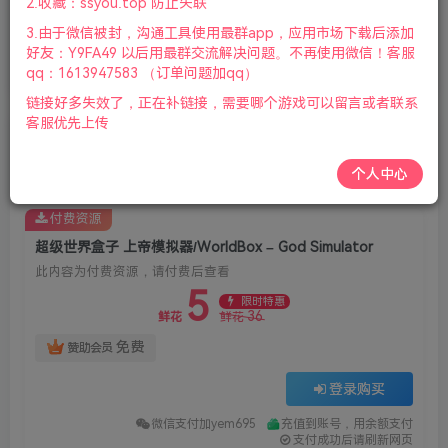
2.收藏：ssyou.top 防止失联
首页
全部游戏
正文
2
658
8
3.由于微信被封，沟通工具使用最群app，应用市场下载后添加
超级世界盒子 上帝模拟器/WorldBox – God
好友：Y9FA49 以后用最群交流解决问题。不再使用微信！客服
Simulator
qq：1613947583 （订单问题加qq）
链接好多失效了，正在补链接，需要哪个游戏可以留言或者联系
客服优先上传
老杨电玩
关注
私信
8个月前更新
个人中心
付费资源
超级世界盒子 上帝模拟器/WorldBox – God Simulator
此内容为付费资源，请付费后查看
5
限时特惠
36
鲜花
鲜花
免费
赞助会员
登录购买
微信支付加yem695
充值到账号，用余额支付
支付成功后请刷新网页