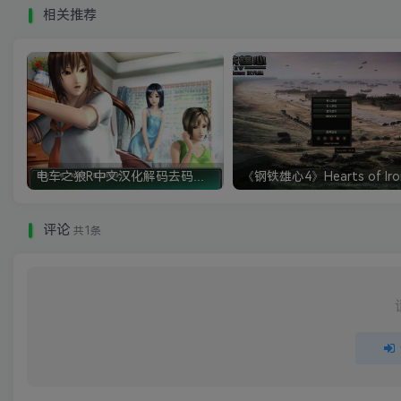
相关推荐
电车之狼R中文汉化解码去码硬盘完整破解版+MOD特典+全CG存档+攻略|修复卡顿
评论
共1条