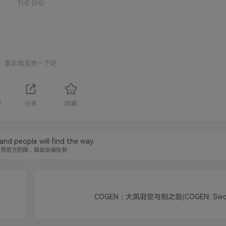
THE END
喜欢就支持一下吧
2
分享
收藏
 and people will find the way.
照亮前方的路，路就会被找到
COGEN：大凤羽空与刻之剑(COGEN: Sword 