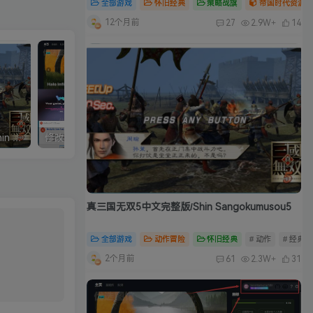
全部游戏
怀旧经典
策略战旗
帝国时代资源合
12个月前
27
2.9W+
14
真三国无双5中文完整版/Shin Sangokumusou5
修改器：Wemod（Wand）高级会员版 2026最新破解版 附带解决无法安装问题
真三国无双5中文完整版/Shin Sangokumusou5
全部游戏
动作冒险
怀旧经典
# 动作
# 经典
2个月前
61
2.3W+
31