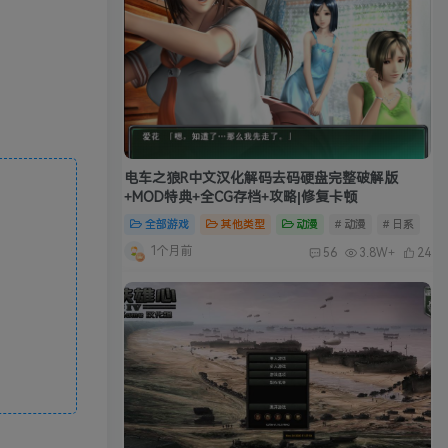
电车之狼R中文汉化解码去码硬盘完整破解版
+MOD特典+全CG存档+攻略|修复卡顿
全部游戏
其他类型
动漫
# 动漫
# 日系
1个月前
56
3.8W+
24