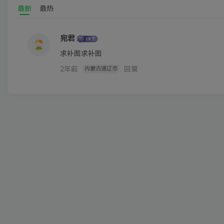
最新
最热
宛君
求补图求补图
2年前
回复
内蒙古通辽市