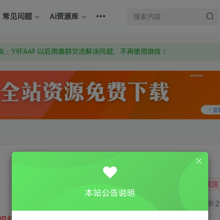
上的激活码也是解压密码
常见问题
AI资源库
om 附上证书和内容链接
：Y9FA49 以后用最群交流解决问题。不再使用微信！
上的激活码也是解压密码
关注
本站公告说明
1
2
视频教程
③
游戏运行库下载
④
DX修复下载