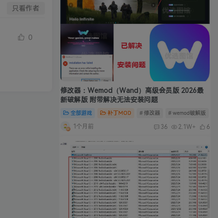
只看作者
0
修改器：Wemod（Wand）高级会员版 2026最
新破解版 附带解决无法安装问题
全部游戏
补丁MOD
# 修改器
# wemod破解版
#
1个月前
36
2.1W+
6