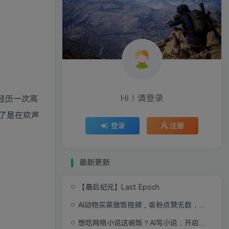
HI！请登录
经历一次高
了是在欢声
登录
注册
最新更新
【最后纪元】Last Epoch
AI动物买菜做饭视频，吸粉点赞无数，喂饭级操作教程
想吃网络小说这碗饭？AI写小说，开启写作新思路，轻松入行