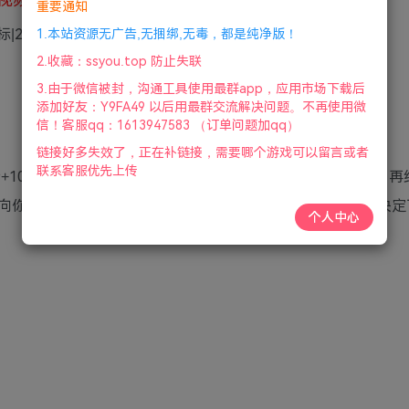
重要通知
标|2022年01月29号更新
1.本站资源无广告,无捆绑,无毒，都是纯净版！
2.收藏：ssyou.top 防止失联
3.由于微信被封，沟通工具使用最群app，应用市场下载后
添加好友：Y9FA49 以后用最群交流解决问题。不再使用微
信！客服qq：1613947583 （订单问题加qq）
链接好多失效了，正在补链接，需要哪个游戏可以留言或者
联系客服优先上传
+100张CG的这部高中题材恋爱游戏仿佛带你回到学生时代，再
向你伸出了双手，你不再孤身一人。此后，你的每一个选择决定
个人中心