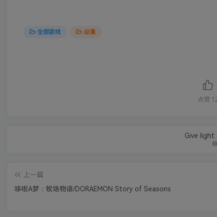
全部游戏
动漫
点赞
1
Give light
上一篇
哆啦A梦：牧场物语/DORAEMON Story of Seasons