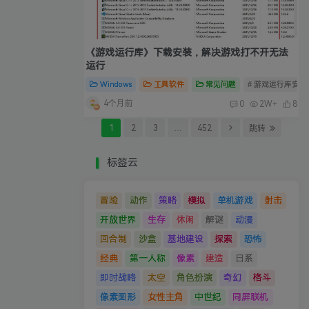
《游戏运行库》下载安装，解决游戏打不开无法
运行
Windows
工具软件
常见问题
# 游戏运行库安装
4个月前
0
2W+
8
1
2
3
…
452
跳转
标签云
冒险
动作
策略
模拟
单机游戏
射击
开放世界
生存
休闲
解谜
动漫
回合制
沙盒
基地建设
探索
恐怖
经典
第一人称
像素
建造
日系
即时战略
太空
角色扮演
奇幻
格斗
像素图形
女性主角
中世纪
同屏联机