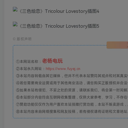
©
版权声明
老杨电玩
①本网站名称：
②本站永久网址：
https://www.fuyej.cn
③本站内容转载自其它媒体，但并不代表本站赞同其观点和对其真实
④若您需要商业运营或用于其他商业活动，请您购买正版授权并合法
⑤如果本站有侵犯、不妥之处的资源，请联系我们。将会第一时间解
⑥本站部分内容均由互联网收集整理，仅供大家参考、学习，不存在
⑦赞助功能仅仅作为用户喜欢本站捐赠打赏功能，本站不贩卖游戏，
⑧本站内容来自网络搜集和网友投稿，若有侵权请将证明和文章地址发到邮