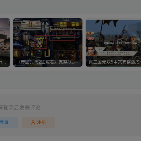
《钢铁雄心4》Hearts of Iron IV 解压版+正版账号
《帝国时代2征服者》完整联机版 支持局域网+对战平台
请登录后发表评论
登录
注册