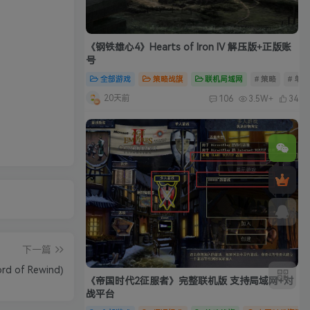
《钢铁雄心4》Hearts of Iron IV 解压版+正版账
号
全部游戏
策略战旗
联机局域网
# 策略
# 单
20天前
106
3.5W+
34
下一篇
of Rewind)
《帝国时代2征服者》完整联机版 支持局域网+对
战平台