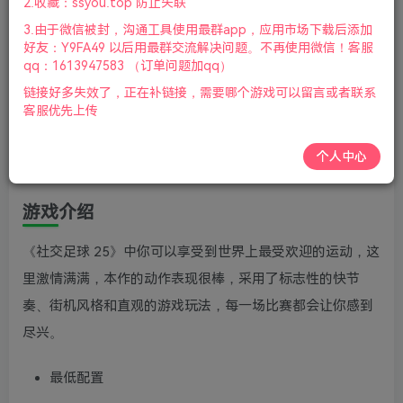
2.收藏：ssyou.top 防止失联
新
3.由于微信被封，沟通工具使用最群app，应用市场下载后添加
好友：Y9FA49 以后用最群交流解决问题。不再使用微信！客服
激活码 321889
qq：1613947583 （订单问题加qq）
链接好多失效了，正在补链接，需要哪个游戏可以留言或者联系
度盘
https://pan.baidu.com/s/1ce4Qp3azTh5TdDkw-
客服优先上传
7L6LA
个人中心
天翼云
https://cloud.189.cn/t/IJVF7b7BbYr2
游戏介绍
《社交足球 25》中你可以享受到世界上最受欢迎的运动，这
里激情满满，本作的动作表现很棒，采用了标志性的快节
奏、街机风格和直观的游戏玩法，每一场比赛都会让你感到
尽兴。
最低配置