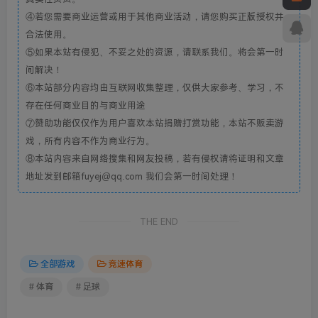
④若您需要商业运营或用于其他商业活动，请您购买正版授权并
合法使用。
⑤如果本站有侵犯、不妥之处的资源，请联系我们。将会第一时
间解决！
⑥本站部分内容均由互联网收集整理，仅供大家参考、学习，不
存在任何商业目的与商业用途
⑦赞助功能仅仅作为用户喜欢本站捐赠打赏功能，本站不贩卖游
戏，所有内容不作为商业行为。
⑧本站内容来自网络搜集和网友投稿，若有侵权请将证明和文章
地址发到邮箱fuyej@qq.com 我们会第一时间处理！
THE END
全部游戏
竞速体育
# 体育
# 足球