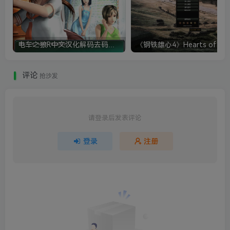
电车之狼R中文汉化解码去码硬盘完整破解版+MOD特典+全CG存档+攻略|修复卡顿
评论
抢沙发
请登录后发表评论
登录
注册