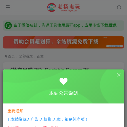
需要什么游戏请联系客服，若链接失效请联系客服，百度网盘边上的激活码也是解压密码
本站资源来自网络搜集，如有侵权，请联系删除：fuyej@qq.com 附上证书和内容链接
由于微信被封，沟通工具使用最群app，应用市场下载后添加好友：Y9FA49 以后用最群交流解决问题。不再使用微信！
需要什么游戏请联系客服，若链接失效请联系客服，百度网盘边上的激活码也是解压密码
首页
全部游戏
正文
《社交足球 25》Sociable Soccer 25
老杨电玩
关注
私信
8个月前更新
本站公告说明
0
65
6
①
下载安装教程
②
下载安装视频教程
③
游戏运行
库下载
④
DX修复下载
重要通知
1.本站资源无广告,无捆绑,无毒，都是纯净版！
版本：中文版|容量2GB|官方简体中文|2024年11月15号更