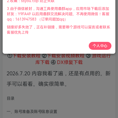
2.收藏：ssyou.top 防止失联
5
限时特惠
3.由于微信被封，沟通工具使用最群app，应用市场下载后添加
36
鲜花
鲜花
好友：Y9FA49 以后用最群交流解决问题。不再使用微信！客服
免费
赞助会员
qq：1613947583 （订单问题加qq）
链接好多失效了，正在补链接，需要哪个游戏可以留言或者联系
登录购买
客服优先上传
微信支付加yem695
充值到账号，用余额支付
支付成功后请刷新网页
个人中心
①
下载安装教程
②
下载安装视频教程
③
游戏运行
库下载
④
DX修复下载
2026.7.20 内容我看了遍，还是有点用的。新
手可以看看。确实很简单。
目录
一、账号准备及账号信息设置