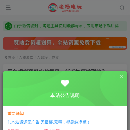
需要什么游戏请联系客服，若链接失效请联系客服，百度网盘边上的激活码也是解压密码
本站资源来自网络搜集，如有侵权，请联系删除：fuyej@qq.com 附上证书和内容链接
由于微信被封，沟通工具使用最群app，应用市场下载后添加好友：Y9FA49 以后用最群交流解决问题。不再使用微信！
需要什么游戏请联系客服，若链接失效请联系客服，百度网盘边上的激活码也是解压密码
首页
AI资源库
AI课程
正文
闲鱼虚拟资料实战复盘，新手如何做到收入
600+的
老杨电玩
关注
私信
本站公告说明
17天前更新
0
124
13
付费资源
重要通知
闲鱼虚拟资料实战复盘，新手如何做到收入600+的
1.本站资源无广告,无捆绑,无毒，都是纯净版！
此内容为付费资源，请付费后查看