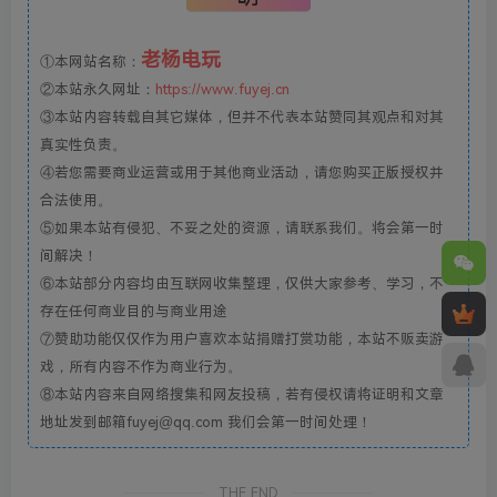
老杨电玩
①本网站名称：
②本站永久网址：
https://www.fuyej.cn
③本站内容转载自其它媒体，但并不代表本站赞同其观点和对其
真实性负责。
④若您需要商业运营或用于其他商业活动，请您购买正版授权并
合法使用。
⑤如果本站有侵犯、不妥之处的资源，请联系我们。将会第一时
间解决！
⑥本站部分内容均由互联网收集整理，仅供大家参考、学习，不
存在任何商业目的与商业用途
⑦赞助功能仅仅作为用户喜欢本站捐赠打赏功能，本站不贩卖游
戏，所有内容不作为商业行为。
⑧本站内容来自网络搜集和网友投稿，若有侵权请将证明和文章
地址发到邮箱fuyej@qq.com 我们会第一时间处理！
THE END