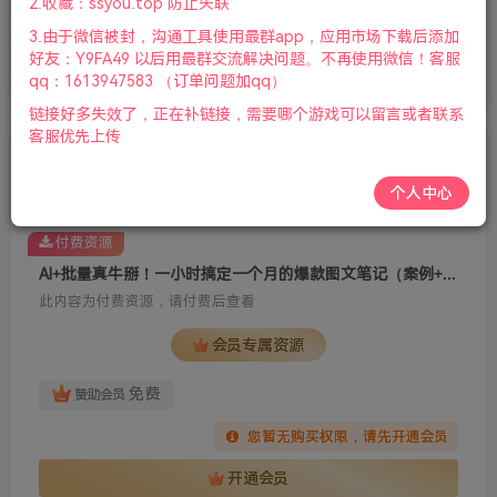
2.收藏：ssyou.top 防止失联
首页
AI资源库
AI课程
正文
0
414
15
3.由于微信被封，沟通工具使用最群app，应用市场下载后添加
AI+批量真牛掰！一小时搞定一个月的爆款图文
好友：Y9FA49 以后用最群交流解决问题。不再使用微信！客服
笔记（案例+保姆级教程+工具）
qq：1613947583 （订单问题加qq）
链接好多失效了，正在补链接，需要哪个游戏可以留言或者联系
客服优先上传
老杨电玩
关注
私信
1年前更新
个人中心
付费资源
AI+批量真牛掰！一小时搞定一个月的爆款图文笔记（案例+保姆级教程+工具）
此内容为付费资源，请付费后查看
会员专属资源
免费
赞助会员
您暂无购买权限，请先开通会员
开通会员