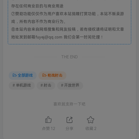
存在任何商业目的与商业用途
⑦赞助功能仅仅作为用户喜欢本站捐赠打赏功能，本站不贩卖游
戏，所有内容不作为商业行为。
⑧本站内容来自网络搜集和网友投稿，若有侵权请将证明和文章
地址发到邮箱fuyej@qq.com 我们会第一时间处理！
THE END
全部游戏
枪战射击
# 单机游戏
# 射击
# 开放世界
喜欢就支持一下吧
点赞
12
分享
收藏
2