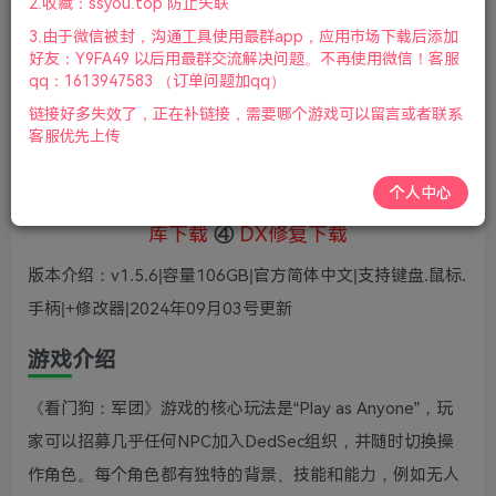
5
2.收藏：ssyou.top 防止失联
36
鲜花
鲜花
3.由于微信被封，沟通工具使用最群app，应用市场下载后添加
免费
赞助会员
好友：Y9FA49 以后用最群交流解决问题。不再使用微信！客服
qq：1613947583 （订单问题加qq）
登录购买
链接好多失效了，正在补链接，需要哪个游戏可以留言或者联系
微信支付加yem695
充值到账号，用余额支付
客服优先上传
支付成功后请刷新网页
个人中心
①
下载安装教程
②
下载安装视频教程
③
游戏运行
库下载
④
DX修复下载
版本介绍：v1.5.6|容量106GB|官方简体中文|支持键盘.鼠标.
手柄|+修改器|2024年09月03号更新
游戏介绍
《看门狗：军团》游戏的核心玩法是“Play as Anyone”，玩
家可以招募几乎任何NPC加入DedSec组织，并随时切换操
作角色。每个角色都有独特的背景、技能和能力，例如无人