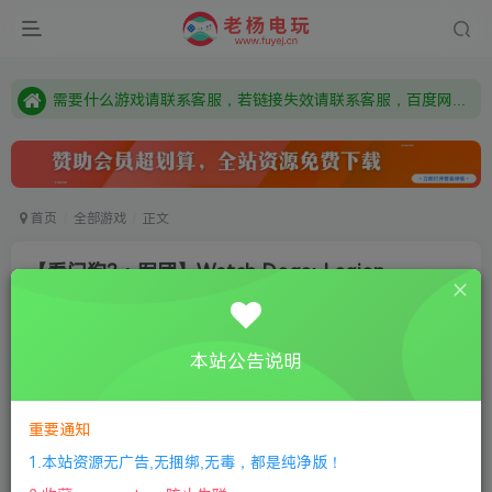
本站资源来自网络搜集，如有侵权，请联系删除：fuyej@qq.com 附上证书和内容链接
由于微信被封，沟通工具使用最群app，应用市场下载后添加好友：Y9FA49 以后用最群交流解决问题。不再使用微信！
需要什么游戏请联系客服，若链接失效请联系客服，百度网盘边上的激活码也是解压密码
首页
全部游戏
正文
【看门狗3：军团】Watch Dogs: Legion
老杨电玩
关注
私信
2个月前更新
本站公告说明
0
771
12
付费资源
重要通知
【看门狗3：军团】Watch Dogs: Legion
此内容为付费资源，请付费后查看
1.本站资源无广告,无捆绑,无毒，都是纯净版！
限时特惠