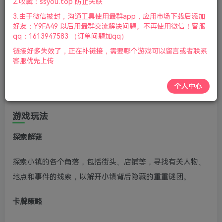
2.收藏：ssyou.top 防止失联
柄|2024年12月18号更新
3.由于微信被封，沟通工具使用最群app，应用市场下载后添加
游戏介绍
好友：Y9FA49 以后用最群交流解决问题。不再使用微信！客服
qq：1613947583 （订单问题加qq）
《On Your Tail》中你会来到一个完美的度假胜地，传说中的
链接好多失效了，正在补链接，需要哪个游戏可以留言或者联系
客服优先上传
渔港村，这里到处都可以探索，你需要在这里结识村民，寻
找隐藏的线索，并巧妙运用你的智慧来揭开小镇的秘密，本
个人中心
作充满了故事和冒险。
游戏玩法
探索解谜
探索小镇的各个角落，包括街头、店铺等，寻找有关人物、
地点和事件的线索，以解开小镇背后隐藏的重重谜团。
卡牌策略