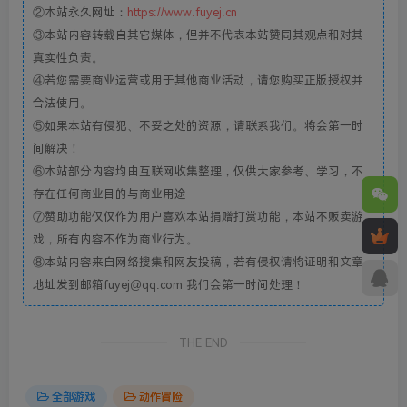
②本站永久网址：
https://www.fuyej.cn
③本站内容转载自其它媒体，但并不代表本站赞同其观点和对其
真实性负责。
④若您需要商业运营或用于其他商业活动，请您购买正版授权并
合法使用。
⑤如果本站有侵犯、不妥之处的资源，请联系我们。将会第一时
间解决！
⑥本站部分内容均由互联网收集整理，仅供大家参考、学习，不
存在任何商业目的与商业用途
⑦赞助功能仅仅作为用户喜欢本站捐赠打赏功能，本站不贩卖游
戏，所有内容不作为商业行为。
⑧本站内容来自网络搜集和网友投稿，若有侵权请将证明和文章
地址发到邮箱fuyej@qq.com 我们会第一时间处理！
THE END
全部游戏
动作冒险