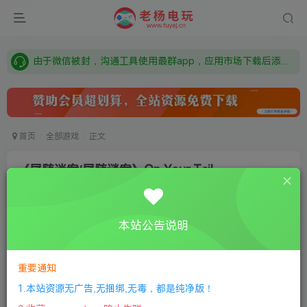
需要什么游戏请联系客服，若链接失效请联系客服，百度网盘边上的激活码也是解压密码
本站资源来自网络搜集，如有侵权，请联系删除：fuyej@qq.com 附上证书和内容链接
由于微信被封，沟通工具使用最群app，应用市场下载后添加好友：Y9FA49 以后用最群交流解决问题。不再使用微信！
需要什么游戏请联系客服，若链接失效请联系客服，百度网盘边上的激活码也是解压密码
首页
全部游戏
正文
《尾随迷案/尾随谜案》On Your Tail
老杨电玩
关注
私信
8个月前更新
本站公告说明
0
119
9
①
下载安装教程
②
下载安装视频教程
③
游戏运行
库下载
④
DX修复下载
重要通知
1.本站资源无广告,无捆绑,无毒，都是纯净版！
版本：v1.0.1|容量24GB|官方简体中文|支持键盘.鼠标.手