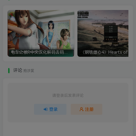
电车之狼R中文汉化解码去码硬盘完整破解版+MOD特典+全CG存档+攻略|修复卡顿
评论
抢沙发
请登录后发表评论
登录
注册