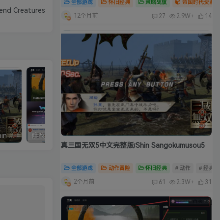
全部游戏
怀旧经典
策略战旗
帝国时代资源合
d Creatures
12个月前
27
2.9W+
14
真三国无双5中文完整版/Shin Sangokumusou5
修改器：Wemod（Wand）高级会员版 2026最新破解版 附带解决无法安装问题
真三国无双5中文完整版/Shin Sangokumusou5
全部游戏
动作冒险
怀旧经典
# 动作
# 经典
2个月前
61
2.3W+
31