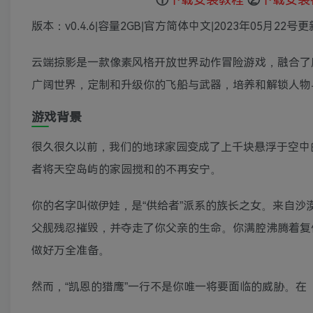
版本：v0.4.6|容量2GB|官方简体中文|2023年05月22号更
云端掠影是一款像素风格开放世界动作冒险游戏，融合了
广阔世界，定制和升级你的飞船与武器，培养和解锁人物
游戏背景
很久很久以前，我们的地球家园变成了上千块悬浮于空中
者将天空岛屿的家园搅和的不再安宁。
你的名字叫做伊娃，是“供给者”派系的族长之女。来自沙漠之地、名
父舰残忍摧毁，并夺走了你父亲的生命。你满腔沸腾着复
做好万全准备。
然而，“凯恩的猎鹰”一行不是你唯一将要面临的威胁。