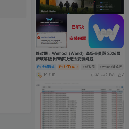
修改器：Wemod（Wand）高级会员版 2026最
新破解版 附带解决无法安装问题
全部游戏
补丁MOD
# 修改器
# wemod破解版
#
1个月前
36
2.1W+
6