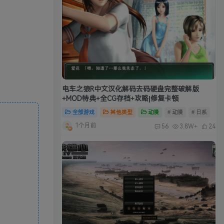
电车之狼R中文汉化解码去码硬盘完整破解版
+MOD特典+全CG存档+攻略|修复卡顿
全部游戏
其他类型
动漫
# 动漫
# 日系
1个月前
56
3.8W+
24