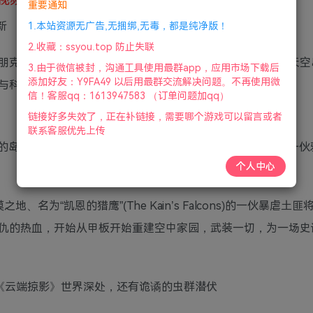
重要通知
新
1.本站资源无广告,无捆绑,无毒，都是纯净版！
2.收藏：ssyou.top 防止失联
朋克飞行、俯视射击、生存冒险、动作沙盒等元素。探索由天空
3.由于微信被封，沟通工具使用最群app，应用市场下载后
添加好友：Y9FA49 以后用最群交流解决问题。不再使用微
与科技，建造和保护你的空中基地。
信！客服qq：1613947583 （订单问题加qq）
链接好多失效了，正在补链接，需要哪个游戏可以留言或者
联系客服优先上传
的岛屿。在新世界当中，阿斯派雅的人民和平地生活，直到一伙
个人中心
为“凯恩的猎鹰”(The Kain’s Falcons)的一伙暴虐土匪将
仇的热血，开始从甲板开始重建空中家园，武装一切，为一场史
在《云端掠影》世界深处，还有诡谲的虫群潜伏