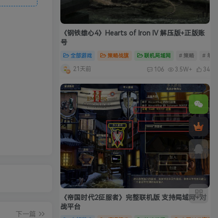
《钢铁雄心4》Hearts of Iron IV 解压版+正版账
号
全部游戏
策略战旗
联机局域网
# 策略
# 单
21天前
106
3.5W+
34
《帝国时代2征服者》完整联机版 支持局域网+对
战平台
下一篇