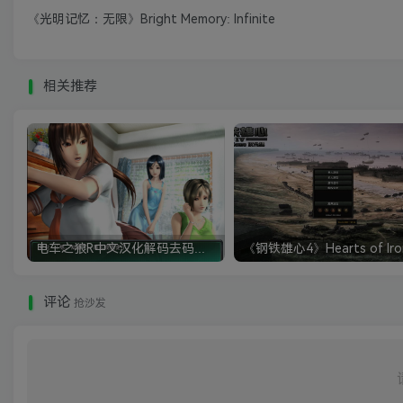
《光明记忆：无限》Bright Memory: Infinite
相关推荐
电车之狼R中文汉化解码去码硬盘完整破解版+MOD特典+全CG存档+攻略|修复卡顿
评论
抢沙发