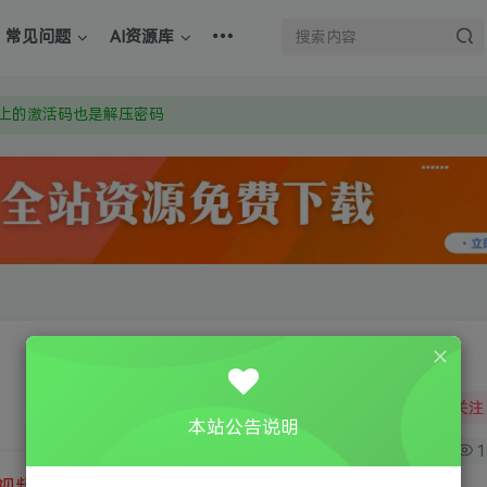
上的激活码也是解压密码
常见问题
AI资源库
om 附上证书和内容链接
：Y9FA49 以后用最群交流解决问题。不再使用微信！
上的激活码也是解压密码
关注
本站公告说明
0
1
视频教程
③
游戏运行库下载
④
DX修复下载