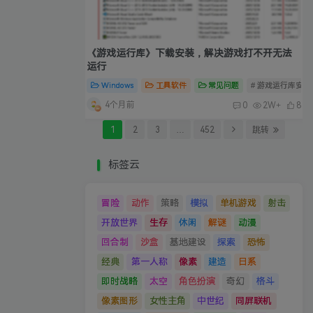
《游戏运行库》下载安装，解决游戏打不开无法
运行
Windows
工具软件
常见问题
# 游戏运行库安装
4个月前
0
2W+
8
1
2
3
…
452
跳转
标签云
冒险
动作
策略
模拟
单机游戏
射击
开放世界
生存
休闲
解谜
动漫
回合制
沙盒
基地建设
探索
恐怖
经典
第一人称
像素
建造
日系
即时战略
太空
角色扮演
奇幻
格斗
像素图形
女性主角
中世纪
同屏联机