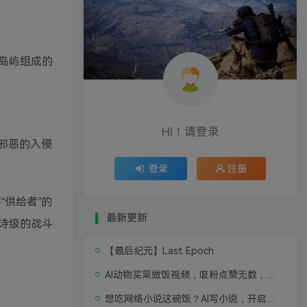
岛屿组成的
HI！请登录
邪恶的入侵
登录
注册
“供给者”的
最新更新
诗级的战斗
【最后纪元】Last Epoch
AI动物买菜做饭视频，吸粉点赞无数，喂饭级操作教程
想吃网络小说这碗饭？AI写小说，开启写作新思路，轻松入行