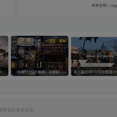
传奇生物》Legen
《钢铁雄心4》Hearts of Iron IV 解压版+正版账号
《帝国时代2征服者》完整联机版 支持局域网+对战平台
请登录后发表评论