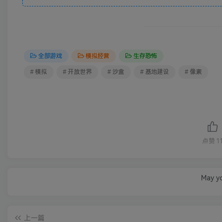
全部游戏
模拟经营
生存恐怖
# 模拟
# 开放世界
# 沙盒
# 基地建设
# 像素
点赞
1
May yo
上一篇