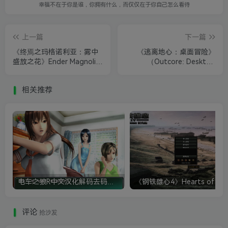
幸福不在于你是谁，你拥有什么，而仅仅在于你自己怎么看待
上一篇
下一篇
《终焉之玛格诺利亚：雾中
《逃离地心：桌面冒险》
盛放之花》Ender Magnolia:
（Outcore: Desktop
Bloom in the Mist
Adventure）
相关推荐
电车之狼R中文汉化解码去码硬盘完整破解版+MOD特典+全CG存档+攻略|修复卡顿
评论
抢沙发