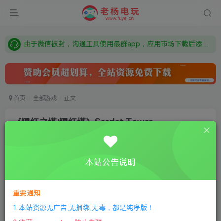
需要什么游戏请联系客服，若链接失效请联系客服，百度网盘边上的激活码也是解压密码
本站资源来自网络搜集，如有侵权，请联系删除：fuyej@qq.com 附上证书和内容链接
由于微信被封，沟通工具使用最群app，应用市场下载后添加好友：Y9FA49 以后用最群交流解决问题。不再使用微信！
需要什么游戏请联系客服，若链接失效请联系客服，百度网盘边上的激活码也是解压密码
首页
全部游戏
正文
《猩红之塔/猩红塔》Scarlet Tower
老杨电玩
关注
私信
8个月前更新
本站公告说明
0
218
12
①
下载安装教程
②
下载安装视频教程
③
游戏运行
库下载
④
DX修复下载
重要通知
1.本站资源无广告,无捆绑,无毒，都是纯净版！
版本：v1.0.0|容量1.4GB|官方简体中文|2024年03月26号更