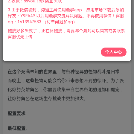
2.收藏：ssyou.top 防止失联
新
3.由于微信被封，沟通工具使用最群app，应用市场下载后添加
游戏介绍
好友：Y9FA49 以后用最群交流解决问题。不再使用微信！客服
qq：1613947583 （订单问题加qq）
在猩红之塔(Scarlet Tower)这款充满哥特式恐怖氛围的休闲
链接好多失效了，正在补链接，需要哪个游戏可以留言或者联系
客服优先上传
游戏中，玩家将体验到Roguelike与RPG元素的完美结合。游
戏设定了独特的天赋树、职业和魔宠系统，玩家需要在白天
个人中心
狩猎，晚上则要小心被猎杀。
在这个充满未知的世界里，与各种怪异的怪物战斗是日常，
而晚上，这些怪物可能会给你带来意想不到的惊吓。为了强
化你的英雄角色，你需要收集来自世界各地的遗物和魔宠，
让你的角色在这场生存挑战中更加强大。
配置要求
最低配置: