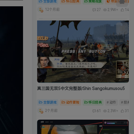
全部游戏
怀旧经典
策略战旗
帝国时代资源合
12个月前
27
2.9W+
14
真三国无双5中文完整版/Shin Sangokumusou5
全部游戏
动作冒险
怀旧经典
# 动作
# 经典
2个月前
61
2.3W+
31