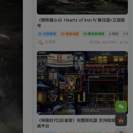
《钢铁雄心4》Hearts of Iron IV 解压版+正版账
号
全部游戏
策略战旗
联机局域网
# 策略
# 单
22天前
106
3.5W+
34
《帝国时代2征服者》完整联机版 支持局域网+对
战平台