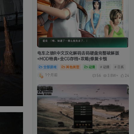
电车之狼R中文汉化解码去码硬盘完整破解版
+MOD特典+全CG存档+攻略|修复卡顿
全部游戏
其他类型
动漫
# 动漫
# 日系
1个月前
56
3.8W+
24