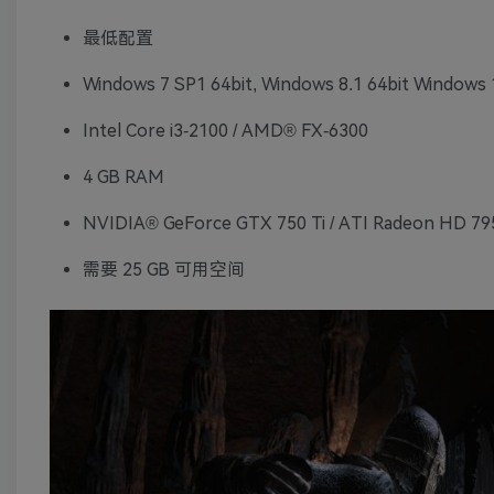
最低配置
Windows 7 SP1 64bit, Windows 8.1 64bit Windows 
Intel Core i3-2100 / AMD® FX-6300
4 GB RAM
NVIDIA® GeForce GTX 750 Ti / ATI Radeon HD 79
需要 25 GB 可用空间