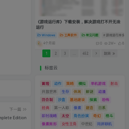
《游戏运行库》下载安装，解决游戏打不开无法
运行
Windows
工具软件
常见问题
# 游戏运行库安装
4个月前
0
2W+
8
1
2
3
…
452
跳转
标签云
冒险
动作
策略
模拟
单机游戏
射击
开放世界
生存
休闲
解谜
动漫
回合制
沙盒
基地建设
探索
恐怖
经典
第一人称
像素
建造
日系
下一篇
即时战略
太空
角色扮演
奇幻
格斗
lete Edition
像素图形
女性主角
中世纪
同屏联机