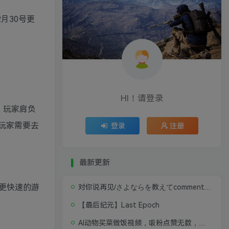
2月30号更
HI！请登录
，玩家肩负
玩家需要去
登录
注册
最新更新
更快速的游
对你说再见/さよならを教えてcomment te dire adieu 修复版无闪退中文硬盘版
【最后纪元】Last Epoch
AI动物买菜做饭视频，吸粉点赞无数，喂饭级操作教程