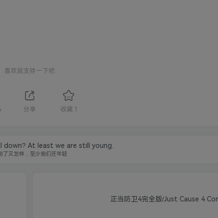
喜欢就支持一下吧
4
分享
收藏
1
l down? At least we are still young.
倒了又怎样，至少我们还年轻
正当防卫4完全版/Just Cause 4 Comp