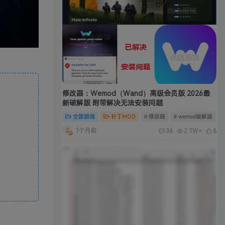
修改器：Wemod（Wand）高级会员版 2026最
新破解版 附带解决无法安装问题
全部游戏
补丁MOD
# 修改器
# wemod破解版
#
1个月前
36
2.1W+
6