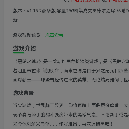
版本：v1.15.2豪华版|容量25GB|集成艾雷德尔之烬.环城
新
游戏视频预览：
点击查看
游戏介绍
《黑暗之魂3》是一款动作角色扮演类游戏，是《黑暗之
着阻止末世来临的使命，而末世则是由于火之纪元和那些
面对薪王——那些曾经传过火的英雄。无论结局如何，世
游戏背景
当火渐熄，世界趋于毁灭，您将再踏上面临更多磨难、大
玩节奏与棘手的战斗强度带来的黑暗气息。不论新手或是
如今仅剩余火尚存……作好准备，再次拥抱黑暗！