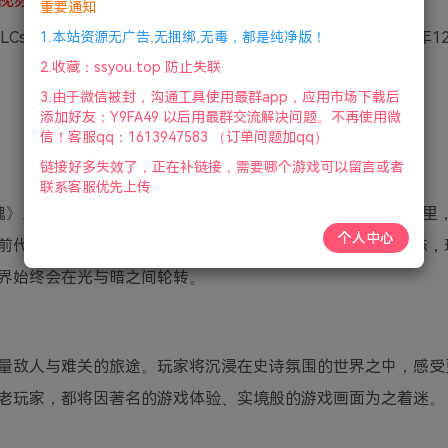
重要通知
DLCs|官方简体中文|支持键盘.鼠标.手柄|赠修改器+存档|2024年1
1.本站资源无广告,无捆绑,无毒，都是纯净版！
2.收藏：ssyou.top 防止失联
3.由于微信被封，沟通工具使用最群app，应用市场下载后
添加好友：Y9FA49 以后用最群交流解决问题。不再使用微
信！客服qq：1613947583 （订单问题加qq）
链接好多失效了，正在补链接，需要哪个游戏可以留言或者
联系客服优先上传
魂》系列的游戏之一，游戏的主要舞台为洛斯里克王国。在那里
个人中心
前代黑暗印记持有者之间的冲突所引发的。为了应对这一事态，
界始终会在光与暗之间轮转。
量敌人与难关的旅途。玩家将沉浸在史诗氛围的世界之中，感受
老玩家，都将因著名的游戏体验、实境般的游戏画面为之着迷。