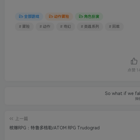
全部游戏
动作冒险
角色扮演
# 冒险
# 动作
# 奇幻
# 类魂系列
# 困难
点赞
1
So what if we fal
摔
上一篇
核爆RPG：特鲁多格勒/ATOM RPG Trudograd