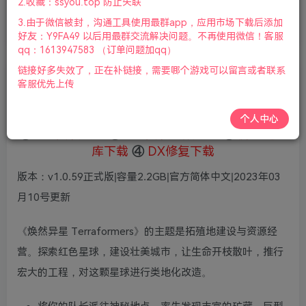
2.收藏：ssyou.top 防止失联
首页
全部游戏
正文
0
124
10
3.由于微信被封，沟通工具使用最群app，应用市场下载后添加
焕然异星(Terraformers)
好友：Y9FA49 以后用最群交流解决问题。不再使用微信！客服
qq：1613947583 （订单问题加qq）
链接好多失效了，正在补链接，需要哪个游戏可以留言或者联系
老杨电玩
客服优先上传
关注
私信
8个月前更新
个人中心
①
下载安装教程
②
下载安装视频教程
③
游戏运行
库下载
④
DX修复下载
版本：v1.0.59正式版|容量2.2GB|官方简体中文|2023年03
月10号更新
《焕然异星 Terraformers》的主题是拓殖地建设与资源经
营。探索红色星球，建设壮美城市，让生命开枝散叶，推行
宏大的工程，对这颗星球进行类地化改造。