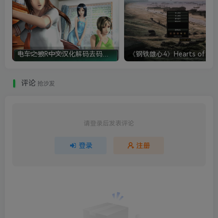
电车之狼R中文汉化解码去码硬盘完整破解版+MOD特典+全CG存档+攻略|修复卡顿
评论
抢沙发
请登录后发表评论
登录
注册