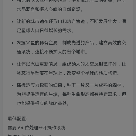
将你的队长派往神秘地点，率先发现丰富的矿藏、巨型
水晶洞窟和摄人心魄的自然奇观。
让新的城市遍布环形山和熔岩管道，不断发展壮大，满
足星球人口日益增长的需求。
发掘火星的稀有金属，制成先进的产品，建立高效的交
通系统，连接不断扩大的各个城市。
让休眠火山重新喷发，组建硕大的太空反射镜阵列，让
冰态行星坠落在星球上，改变整个星球的地质构造。
播撒适应力极强的细菌，种下一片又一片成熟的森林，
为熊提供适宜的生境。每种生命形态都有特定需求，但
也能提供相应的战略益处。
最低配置:
需要 64 位处理器和操作系统