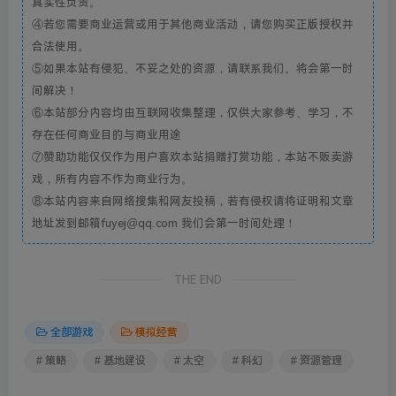
真实性负责。
④若您需要商业运营或用于其他商业活动，请您购买正版授权并
合法使用。
⑤如果本站有侵犯、不妥之处的资源，请联系我们。将会第一时
间解决！
⑥本站部分内容均由互联网收集整理，仅供大家参考、学习，不
存在任何商业目的与商业用途
⑦赞助功能仅仅作为用户喜欢本站捐赠打赏功能，本站不贩卖游
戏，所有内容不作为商业行为。
⑧本站内容来自网络搜集和网友投稿，若有侵权请将证明和文章
地址发到邮箱fuyej@qq.com 我们会第一时间处理！
THE END
全部游戏
模拟经营
# 策略
# 基地建设
# 太空
# 科幻
# 资源管理