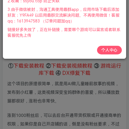
2.收藏：ssyou.top 防止失联
会员专属资源
3.由于微信被封，沟通工具使用最群app，应用市场下载后添加
免费
好友：Y9FA49 以后用最群交流解决问题。不再使用微信！客服
赞助会员
qq：1613947583 （订单问题加qq）
您暂无购买权限，请先开通会员
链接好多失效了，正在补链接，需要哪个游戏可以留言或者联系
客服优先上传
开通会员
微信支付加yem695
充值到账号，用余额支付
个人中心
支付成功后请刷新网页
①
下载安装教程
②
下载安装视频教程
③
游戏运行
库下载
④
DX修复下载
这个项目的原理很简单，就是用AI做儿童睡前故事的视频，
发布到小红薯，这类视频深受宝妈群体的喜爱，所以播放数
据都很好，涨粉也非常快。
涨到1000粉丝后，可以去后台开通带货权限或开通接商单的
权限，如果你是自己开店铺的话，倒是没有粉丝要求，不过