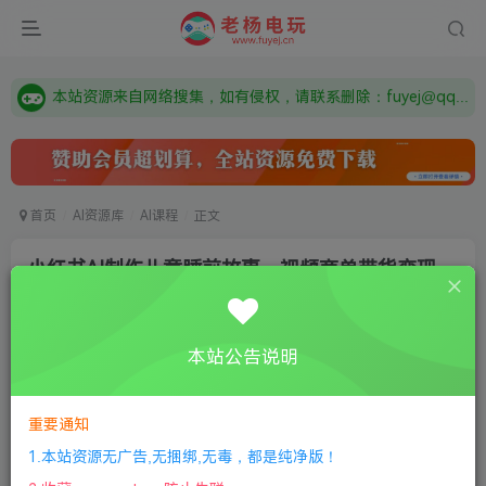
由于微信被封，沟通工具使用最群app，应用市场下载后添加好友：Y9FA49 以后用最群交流解决问题。不再使用微信！
需要什么游戏请联系客服，若链接失效请联系客服，百度网盘边上的激活码也是解压密码
本站资源来自网络搜集，如有侵权，请联系删除：fuyej@qq.com 附上证书和内容链接
由于微信被封，沟通工具使用最群app，应用市场下载后添加好友：Y9FA49 以后用最群交流解决问题。不再使用微信！
需要什么游戏请联系客服，若链接失效请联系客服，百度网盘边上的激活码也是解压密码
首页
AI资源库
AI课程
正文
小红书AI制作儿童睡前故事，视频商单带货变现
老杨电玩
关注
私信
1年前更新
本站公告说明
0
175
13
付费资源
重要通知
小红书AI制作儿童睡前故事，视频商单带货变现
此内容为付费资源，请付费后查看
1.本站资源无广告,无捆绑,无毒，都是纯净版！