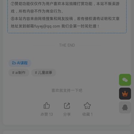
⑦赞助功能仅仅作为用户喜欢本站捐赠打赏功能，本站不贩卖游
戏，所有内容不作为商业行为。
⑧本站内容来自网络搜集和网友投稿，若有侵权请将证明和文章
地址发到邮箱fuyej@qq.com 我们会第一时间处理！
THE END
AI课程
# ai制作
# 儿童故事
喜欢就支持一下吧
点赞
13
分享
收藏
1