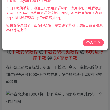
2.收藏：ssyou.top 防止失联
1
限时特惠
3.由于微信被封，沟通工具使用最群app，应用市场下载后添加
69
鲜花
鲜花
好友：Y9FA49 以后用最群交流解决问题。不再使用微信！客服
免费
赞助会员
qq：1613947583 （订单问题加qq）
链接好多失效了，正在补链接，需要哪个游戏可以留言或者联系
登录购买
客服优先上传
微信支付加yem695
充值到账号，用余额支付
支付成功后请刷新网页
个人中心
①
下载安装教程
②
下载安装视频教程
③
游戏运行
库下载
④
DX修复下载
在抖音上起号目标就是积累一千粉丝。今天，我就来给你详
细讲解快速涨1000+粉丝的方法，多个账号还可以发布同样
的视频。