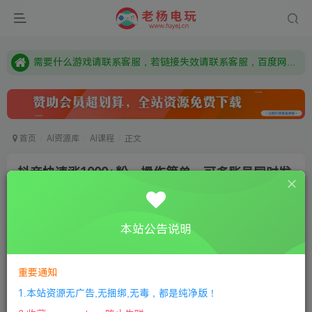
本站资源来自网络搜集，如有侵权，请联系删除：fuyej@qq.com 附上证书和内容链接
由于微信被封，沟通工具使用最群app，应用市场下载后添加好友：Y9FA49 以后用最群交流解决问题。不再使用微信！
需要什么游戏请联系客服，若链接失效请联系客服，百度网盘边上的激活码也是解压密码
首页
AI资源库
AI课程
正文
抖音快速涨1000+粉，操作简单，可多账号同时发
布一个作品
老杨电玩
关注
私信
本站公告说明
1年前更新
0
66
5
付费资源
重要通知
抖音快速涨1000+粉，操作简单，可多账号同时发布一个作品
1.本站资源无广告,无捆绑,无毒，都是纯净版！
此内容为付费资源，请付费后查看