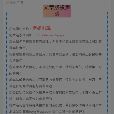
©
版权声明
文章版权声
明
老杨电玩
①本网站名称：
②本站永久网址：
https://www.fuyej.cn
③本站内容转载自其它媒体，但并不代表本站赞同其观点和对其
真实性负责。
④若您需要商业运营或用于其他商业活动，请您购买正版授权并
合法使用。
⑤如果本站有侵犯、不妥之处的资源，请联系我们。将会第一时
间解决！
⑥本站部分内容均由互联网收集整理，仅供大家参考、学习，不
存在任何商业目的与商业用途
⑦赞助功能仅仅作为用户喜欢本站捐赠打赏功能，本站不贩卖游
戏，所有内容不作为商业行为。
⑧本站内容来自网络搜集和网友投稿，若有侵权请将证明和文章
地址发到邮箱fuyej@qq.com 我们会第一时间处理！