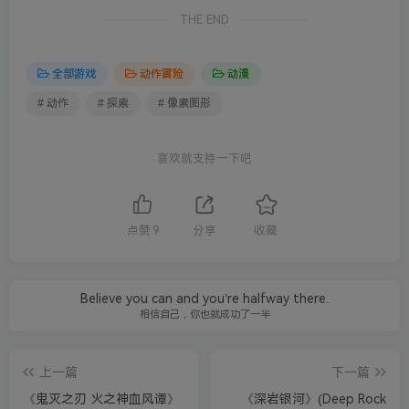
THE END
全部游戏
动作冒险
动漫
# 动作
# 探索
# 像素图形
喜欢就支持一下吧
点赞
9
分享
收藏
Believe you can and you’re halfway there.
相信自己，你也就成功了一半
上一篇
下一篇
《鬼灭之刃 火之神血风谭》
《深岩银河》(Deep Rock