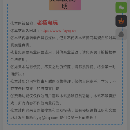
明
老杨电玩
①本网站名称：
②本站永久网址：
https://www.fuyej.cn
③本站内容转载自其它媒体，但并不代表本站赞同其观点和对其
真实性负责。
④若您需要商业运营或用于其他商业活动，请您购买正版授权并
合法使用。
⑤如果本站有侵犯、不妥之处的资源，请联系我们。将会第一时
间解决！
⑥本站部分内容均由互联网收集整理，仅供大家参考、学习，不
存在任何商业目的与商业用途
⑦赞助功能仅仅作为用户喜欢本站捐赠打赏功能，本站不贩卖游
戏，所有内容不作为商业行为。
⑧本站内容来自网络搜集和网友投稿，若有侵权请将证明和文章
地址发到邮箱fuyej@qq.com 我们会第一时间处理！