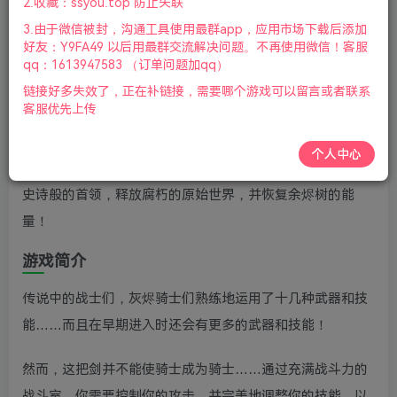
2.收藏：ssyou.top 防止失联
更新
3.由于微信被封，沟通工具使用最群app，应用市场下载后添加
好友：Y9FA49 以后用最群交流解决问题。不再使用微信！客服
qq：1613947583 （订单问题加qq）
游戏介绍
链接好多失效了，正在补链接，需要哪个游戏可以留言或者联系
客服优先上传
余烬骑士(Ember Knights)是一款单人/多人快节奏动作冒险
游戏,游戏中玩家将扮演传奇骑士。游侠网分享余烬骑士下
个人中心
载，使用强大的武器和技能来攻击和砍杀致命的部落，击败
史诗般的首领，释放腐朽的原始世界，并恢复余烬树的能
量！
游戏简介
传说中的战士们，灰烬骑士们熟练地运用了十几种武器和技
能……而且在早期进入时还会有更多的武器和技能！
然而，这把剑并不能使骑士成为骑士……通过充满战斗力的
战斗室，你需要控制你的攻击，并完美地调整你的技能，以