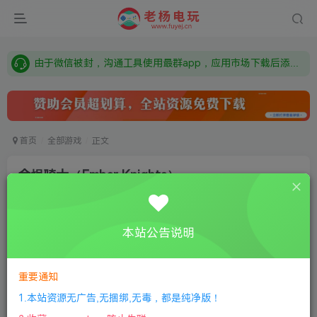
需要什么游戏请联系客服，若链接失效请联系客服，百度网盘边上的激活码也是解压密码
本站资源来自网络搜集，如有侵权，请联系删除：fuyej@qq.com 附上证书和内容链接
由于微信被封，沟通工具使用最群app，应用市场下载后添加好友：Y9FA49 以后用最群交流解决问题。不再使用微信！
需要什么游戏请联系客服，若链接失效请联系客服，百度网盘边上的激活码也是解压密码
首页
全部游戏
正文
余烬骑士（Ember Knights）
老杨电玩
关注
私信
8个月前更新
本站公告说明
0
163
9
①
下载安装教程
②
下载安装视频教程
③
游戏运行
库下载
④
DX修复下载
重要通知
1.本站资源无广告,无捆绑,无毒，都是纯净版！
版本介绍：v1.0.0|容量1GB|官方简体中文|2023年07月20号