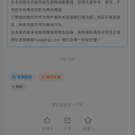
⑥本站部分内容均由互联网收集整理，仅供大家参考、学习，不
存在任何商业目的与商业用途
⑦赞助功能仅仅作为用户喜欢本站捐赠打赏功能，本站不贩卖游
戏，所有内容不作为商业行为。
⑧本站内容来自网络搜集和网友投稿，若有侵权请将证明和文章
地址发到邮箱fuyej@qq.com 我们会第一时间处理！
THE END
全部游戏
角色扮演
# 策略
喜欢就支持一下吧
点赞
9
分享
收藏
1