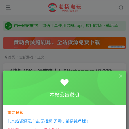
需要什么游戏请联系客服，若链接失效请联系客服，百度网盘边上的激活码也是解压密码
本站资源来自网络搜集，如有侵权，请联系删除：fuyej@qq.com 附上证书和内容链接
由于微信被封，沟通工具使用最群app，应用市场下载后添加好友：Y9FA49 以后用最群交流解决问题。不再使用微信！
需要什么游戏请联系客服，若链接失效请联系客服，百度网盘边上的激活码也是解压密码
首页
全部游戏
正文
《战锤40K：行商浪人》(Warhammer 40,000:
Rogue Trader)
老杨电玩
关注
私信
本站公告说明
8个月前更新
0
245
9
①
下载安装教程
②
下载安装视频教程
③
游戏运行
重要通知
库下载
④
DX修复下载
1.本站资源无广告,无捆绑,无毒，都是纯净版！