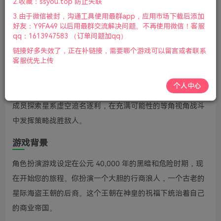
2.收藏：ssyou.top 防止失联
版本：v1.2.0.28|容量35GB|+全DLC|官方简体中文|2024年
3.由于微信被封，沟通工具使用最群app，应用市场下载后添加
06月29号更新
好友：Y9FA49 以后用最群交流解决问题。不再使用微信！客服
qq：1613947583 （订单问题加qq）
游戏介绍
链接好多失效了，正在补链接，需要哪个游戏可以留言或者联系
客服优先上传
战锤40K:行商浪人(Warhammer 40,000: Rogue Trader)是
战锤系列小队角色扮演游戏新作，以穿行于科罗努斯星域的
个人中心
行商浪人为主角，基于相应规则的战术战斗。带领你的舰队
成员探索星系虚空追名逐利，在充满可能性的等角视角战斗
中发挥策略战胜敌人。
游戏背景
角色扮演游戏设定在公元 40,000 年的黑暗和危险时期，现
在开始您的旅程。你扮演一个大胆的行商浪人，一个古老的
星际海盗王朝的后裔。这个王朝在神皇的祝福下统治着自己
的商业帝国。