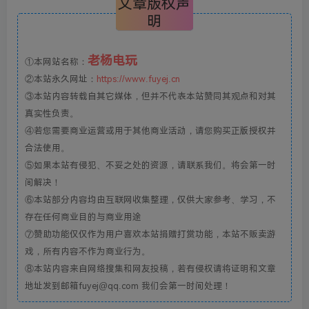
文章版权声
明
老杨电玩
①本网站名称：
②本站永久网址：
https://www.fuyej.cn
③本站内容转载自其它媒体，但并不代表本站赞同其观点和对其
真实性负责。
④若您需要商业运营或用于其他商业活动，请您购买正版授权并
合法使用。
⑤如果本站有侵犯、不妥之处的资源，请联系我们。将会第一时
间解决！
⑥本站部分内容均由互联网收集整理，仅供大家参考、学习，不
存在任何商业目的与商业用途
⑦赞助功能仅仅作为用户喜欢本站捐赠打赏功能，本站不贩卖游
戏，所有内容不作为商业行为。
⑧本站内容来自网络搜集和网友投稿，若有侵权请将证明和文章
地址发到邮箱fuyej@qq.com 我们会第一时间处理！