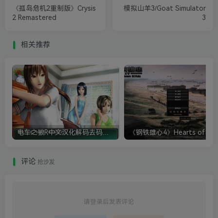
《孤岛危机2重制版》Crysis
模拟山羊3/Goat Simulator
2 Remastered
3
相关推荐
电车之狼R中文汉化解码去码硬盘完整破解版+MOD特典+全CG存档+攻略|修复卡顿
评论
抢沙发
请登录后发表评论