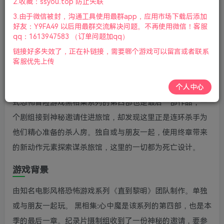
2.收藏：ssyou.top 防止失联
版本介绍：v20230823|容量64GB|官方简体中文|2023年08
3.由于微信被封，沟通工具使用最群app，应用市场下载后添加
月25号更新
好友：Y9FA49 以后用最群交流解决问题。不再使用微信！客服
qq：1613947583 （订单问题加qq）
游戏视频预览：
点击查看
链接好多失效了，正在补链接，需要哪个游戏可以留言或者联系
客服优先上传
游戏介绍
个人中心
黑相集:心中魔(The Dark Pictures: The Devil in Me)是电影
式恐怖冒险游戏黑相集系列的第四部也是最后一部作品，一
个剧组接到神秘邀请住进旅馆，却发现这里正是连环杀手为
他们精心准备的杀人房。独自或与朋友一起，使用终章带来
的新动作元素探索谋杀旅馆，这里的一切都为死亡设计。
游戏背景
由知名电影风格恐怖游戏系列《直到黎明》团队制作。单独
或与朋友一起玩。 黑相集:心中魔是该系列的第四部，也是本
季的最后一章。纪录片摄制组收到了一份神秘的邀请，要参