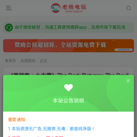
需要什么游戏请联系客服，若链接失效请联系客服，百度网盘边上的激活码也是解压密码
本站资源来自网络搜集，如有侵权，请联系删除：fuyej@qq.com 附上证书和内容链接
由于微信被封，沟通工具使用最群app，应用市场下载后添加好友：Y9FA49 以后用最群交流解决问题。不再使用微信！
需要什么游戏请联系客服，若链接失效请联系客服，百度网盘边上的激活码也是解压密码
首页
全部游戏
正文
《黑相集：心中魔》The Dark Pictures: The Devil
in Me
老杨电玩
关注
私信
本站公告说明
8个月前更新
0
293
7
①
下载安装教程
②
下载安装视频教程
③
游戏运行
重要通知
库下载
④
DX修复下载
1.本站资源无广告,无捆绑,无毒，都是纯净版！