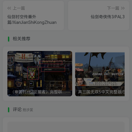
上一篇
下一篇
仙剑时空传番外
仙剑奇侠传3/PAL3
篇/XianJianShiKongZhuan
相关推荐
《帝国时代2征服者》完整联机版 支持局域网+对战平台
评论
抢沙发