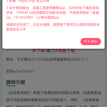
5
2.收藏：ssyou.top 防止失联
69
鲜花
鲜花
3.由于微信被封，沟通工具使用最群app，应用市场下载后添加
免费
赞助会员
好友：Y9FA49 以后用最群交流解决问题。不再使用微信！客服
qq：1613947583 （订单问题加qq）
登录购买
链接好多失效了，正在补链接，需要哪个游戏可以留言或者联系
微信支付加yem695
充值到账号，用余额支付
客服优先上传
支付成功后请刷新网页
个人中心
①
下载安装教程
②
下载安装视频教程
③
游戏运行
库下载
④
DX修复下载
版本：中文版|大小1.57GB|支持键盘鼠标|2025.11.1
支持w7/w10/w11
游戏介绍
《仙剑奇侠传2》采用了经典的回合制战斗系统，玩家需要选
择不同的技能和策略来应对不同的敌人。同时，《仙剑奇侠