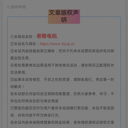
©
版权声明
文章版权声
明
老杨电玩
①本网站名称：
②本站永久网址：
https://www.fuyej.cn
③本站内容转载自其它媒体，但并不代表本站赞同其观点和对其
真实性负责。
④若您需要商业运营或用于其他商业活动，请您购买正版授权并
合法使用。
⑤如果本站有侵犯、不妥之处的资源，请联系我们。将会第一时
间解决！
⑥本站部分内容均由互联网收集整理，仅供大家参考、学习，不
存在任何商业目的与商业用途
⑦赞助功能仅仅作为用户喜欢本站捐赠打赏功能，本站不贩卖游
戏，所有内容不作为商业行为。
⑧本站内容来自网络搜集和网友投稿，若有侵权请将证明和文章