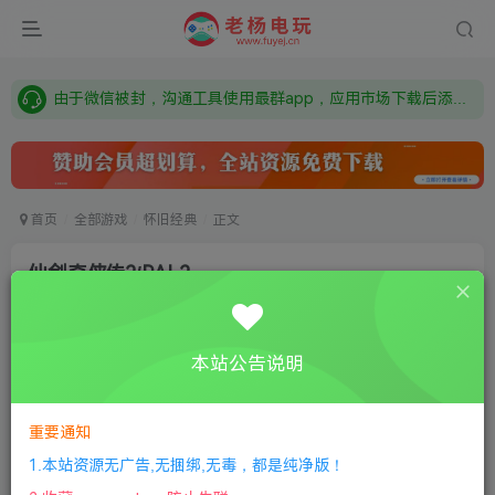
需要什么游戏请联系客服，若链接失效请联系客服，百度网盘边上的激活码也是解压密码
本站资源来自网络搜集，如有侵权，请联系删除：fuyej@qq.com 附上证书和内容链接
由于微信被封，沟通工具使用最群app，应用市场下载后添加好友：Y9FA49 以后用最群交流解决问题。不再使用微信！
需要什么游戏请联系客服，若链接失效请联系客服，百度网盘边上的激活码也是解压密码
首页
全部游戏
怀旧经典
正文
仙剑奇侠传2/PAL2
老杨电玩
关注
私信
9个月前更新
本站公告说明
0
148
6
付费资源
重要通知
仙剑奇侠传2/PAL2
此内容为付费资源，请付费后查看
1.本站资源无广告,无捆绑,无毒，都是纯净版！
限时特惠