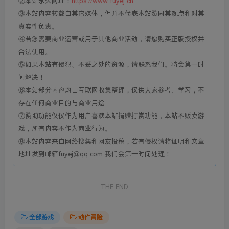
②本站永久网址：
https://www.fuyej.cn
③本站内容转载自其它媒体，但并不代表本站赞同其观点和对其
真实性负责。
④若您需要商业运营或用于其他商业活动，请您购买正版授权并
合法使用。
⑤如果本站有侵犯、不妥之处的资源，请联系我们。将会第一时
间解决！
⑥本站部分内容均由互联网收集整理，仅供大家参考、学习，不
存在任何商业目的与商业用途
⑦赞助功能仅仅作为用户喜欢本站捐赠打赏功能，本站不贩卖游
戏，所有内容不作为商业行为。
⑧本站内容来自网络搜集和网友投稿，若有侵权请将证明和文章
地址发到邮箱fuyej@qq.com 我们会第一时间处理！
THE END
全部游戏
动作冒险