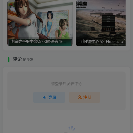
电车之狼R中文汉化解码去码硬盘完整破解版+MOD特典+全CG存档+攻略|修复卡顿
评论
抢沙发
请登录后发表评论
登录
注册