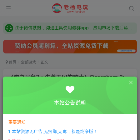
需要什么游戏请联系客服，若链接失效请联系客服，百度网盘边上的激活码也是解压密码
本站资源来自网络搜集，如有侵权，请联系删除：fuyej@qq.com 附上证书和内容链接
由于微信被封，沟通工具使用最群app，应用市场下载后添加好友：Y9FA49 以后用最群交流解决问题。不再使用微信！
需要什么游戏请联系客服，若链接失效请联系客服，百度网盘边上的激活码也是解压密码
首页
全部游戏
正文
《海之号角2：失落王国的骑士》Oceanhorn 2:
Knights of the Lost Realm
老杨电玩
关注
私信
本站公告说明
8个月前更新
0
260
8
①
下载安装教程
②
下载安装视频教程
③
游戏运行
重要通知
库下载
④
DX修复下载
1.本站资源无广告,无捆绑,无毒，都是纯净版！