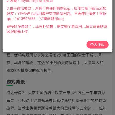
2.收藏：ssyou.top 防止失联
版本：中文版|容量4GB|官方简体中文|2023年08月03号更
3.由于微信被封，沟通工具使用最群app，应用市场下载后添加
新
好友：Y9FA49 以后用最群交流解决问题。不再使用微信！客服
qq：1613947583 （订单问题加qq）
游戏介绍
链接好多失效了，正在补链接，需要哪个游戏可以留言或者联系
客服优先上传
海之号角2失落王国的骑士(Oceanhorn 2: Knights of the
Lost Realm)是3D幻想世界动作冒险游戏续作，新加入盟友
个人中心
系统，跟随年轻骑士踏上穿越盖亚王国、抵抗黑暗军队的旅
程。老杨电玩网分享海之号角2失落王国的骑士下载，探
索、战斗和解谜，在近20小时的史诗冒险中，大量敌人和
BOSS将挑战你的战斗技能。
游戏背景
海之号角2：失落王国的骑士以第一章事件发生一千年前为
背景，带您踏上穿越充满神话和传说的广阔盖亚世界的神奇
旅程。当术士梅莫罗斯带着强大的黑暗军队归来时，一位年