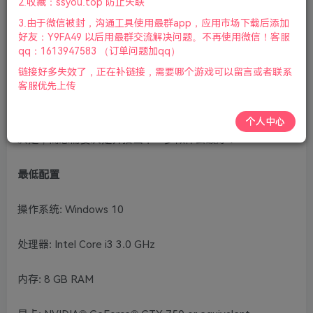
2.收藏：ssyou.top 防止失联
标|2024年07月17号更新
3.由于微信被封，沟通工具使用最群app，应用市场下载后添加
好友：Y9FA49 以后用最群交流解决问题。不再使用微信！客服
游戏简介
qq：1613947583 （订单问题加qq）
链接好多失效了，正在补链接，需要哪个游戏可以留言或者联系
在《反乌托邦》这个由您接管的赛博朋克移民模拟器中，管
客服优先上传
理并建造基地，创建并带领船员在黑暗的赛博城市中生存下
来。社会的每位成员都根据各种因素和统计数据做出自己的
个人中心
决定，而您需要决定并指出下一步做什么最好！
最低配置
操作系统: Windows 10
处理器: Intel Core i3 3.0 GHz
内存: 8 GB RAM