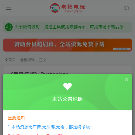
需要什么游戏请联系客服，若链接失效请联系客服，百度网盘边上的激活码也是解压密码
本站资源来自网络搜集，如有侵权，请联系删除：fuyej@qq.com 附上证书和内容链接
由于微信被封，沟通工具使用最群app，应用市场下载后添加好友：Y9FA49 以后用最群交流解决问题。不再使用微信！
需要什么游戏请联系客服，若链接失效请联系客服，百度网盘边上的激活码也是解压密码
首页
全部游戏
正文
《反乌托邦》Dystopians
老杨电玩
关注
私信
8个月前更新
本站公告说明
0
92
9
①
下载安装教程
②
下载安装视频教程
③
游戏运行
库下载
④
DX修复下载
重要通知
1.本站资源无广告,无捆绑,无毒，都是纯净版！
版本：v1.0.3|容量800MB|官方简体中文|支持键盘.鼠