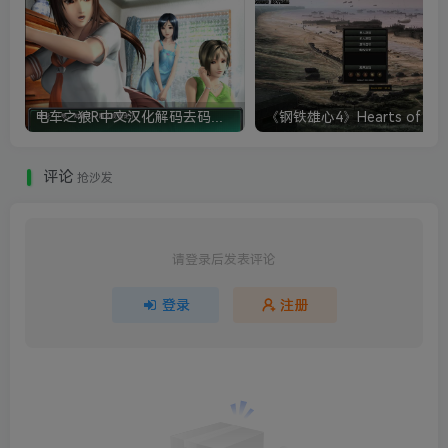
电车之狼R中文汉化解码去码硬盘完整破解版+MOD特典+全CG存档+攻略|修复卡顿
评论
抢沙发
请登录后发表评论
登录
注册