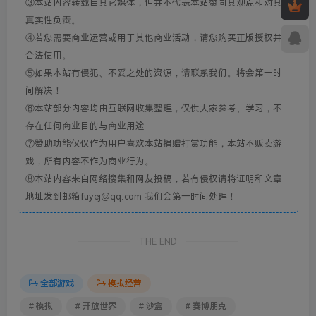
③本站内容转载自其它媒体，但并不代表本站赞同其观点和对其
真实性负责。
④若您需要商业运营或用于其他商业活动，请您购买正版授权并
合法使用。
⑤如果本站有侵犯、不妥之处的资源，请联系我们。将会第一时
间解决！
⑥本站部分内容均由互联网收集整理，仅供大家参考、学习，不
存在任何商业目的与商业用途
⑦赞助功能仅仅作为用户喜欢本站捐赠打赏功能，本站不贩卖游
戏，所有内容不作为商业行为。
⑧本站内容来自网络搜集和网友投稿，若有侵权请将证明和文章
地址发到邮箱fuyej@qq.com 我们会第一时间处理！
THE END
全部游戏
模拟经营
# 模拟
# 开放世界
# 沙盒
# 赛博朋克