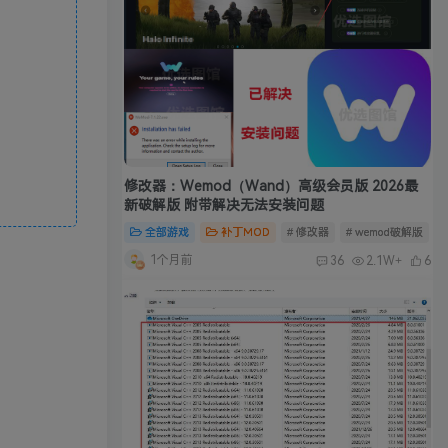
修改器：Wemod（Wand）高级会员版 2026最
新破解版 附带解决无法安装问题
全部游戏
补丁MOD
# 修改器
# wemod破解版
#
1个月前
36
2.1W+
6