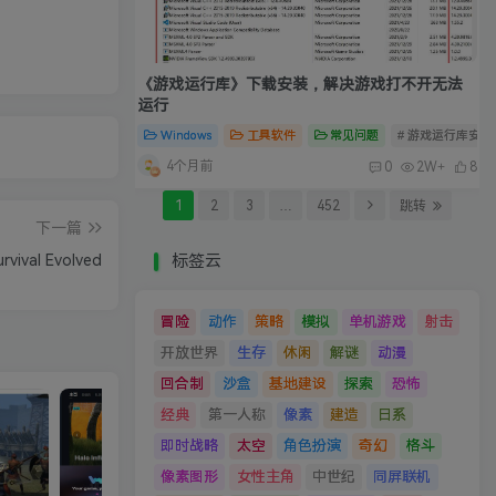
《游戏运行库》下载安装，解决游戏打不开无法
运行
Windows
工具软件
常见问题
# 游戏运行库安装
4个月前
0
2W+
8
1
2
3
…
452
跳转
下一篇
ival Evolved
标签云
冒险
动作
策略
模拟
单机游戏
射击
开放世界
生存
休闲
解谜
动漫
回合制
沙盒
基地建设
探索
恐怖
经典
第一人称
像素
建造
日系
即时战略
太空
角色扮演
奇幻
格斗
像素图形
女性主角
中世纪
同屏联机