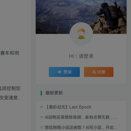
的赛车和彻
HI！请登录
登录
注册
选项控制您
最新更新
改变速度。
【最后纪元】Last Epoch
AI动物买菜做饭视频，吸粉点赞无数，喂饭级操作教程
想吃网络小说这碗饭？AI写小说，开启写作新思路，轻松入行