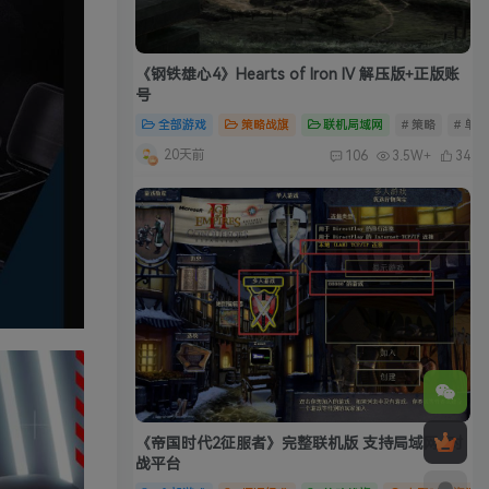
《钢铁雄心4》Hearts of Iron IV 解压版+正版账
号
全部游戏
策略战旗
联机局域网
# 策略
# 单
20天前
106
3.5W+
34
《帝国时代2征服者》完整联机版 支持局域网+对
战平台