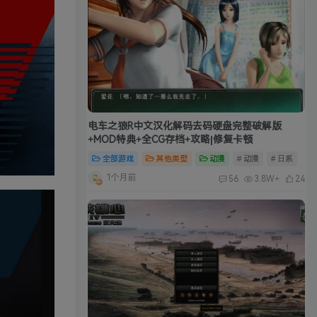
电车之狼R中文汉化解码去码硬盘完整破解版
+MOD特典+全CG存档+攻略|修复卡顿
全部游戏
其他类型
动漫
# 动漫
# 日系
1个月前
56
3.8W+
24