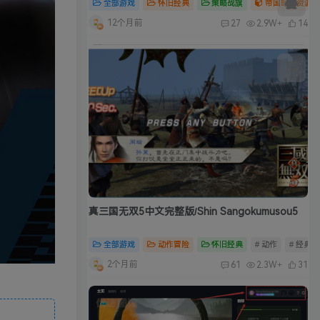
全部游戏
怀旧经典
策略战旗
帝国时代资源合
12个月前
27
2.9W+
14
真三国无双5中文完整版/Shin Sangokumusou5
全部游戏
动作冒险
怀旧经典
# 动作
# 经典
2个月前
61
2.3W+
31