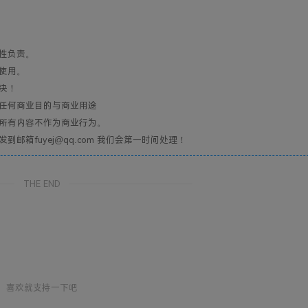
性负责。
使用。
决！
任何商业目的与商业用途
所有内容不作为商业行为。
箱fuyej@qq.com 我们会第一时间处理！
THE END
喜欢就支持一下吧