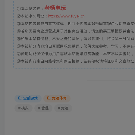
老杨电玩
①本网站名称：
②本站永久网址：
https://www.fuyej.cn
③本站内容转载自其它媒体，但并不代表本站赞同其观点和对其真实
④若您需要商业运营或用于其他商业活动，请您购买正版授权并合法
⑤如果本站有侵犯、不妥之处的资源，请联系我们。将会第一时间解
⑥本站部分内容均由互联网收集整理，仅供大家参考、学习，不存在
⑦赞助功能仅仅作为用户喜欢本站捐赠打赏功能，本站不贩卖游戏，
⑧本站内容来自网络搜集和网友投稿，若有侵权请将证明和文章地址发到邮
全部游戏
竞速体育
# 模拟
# 管理
# 竞速