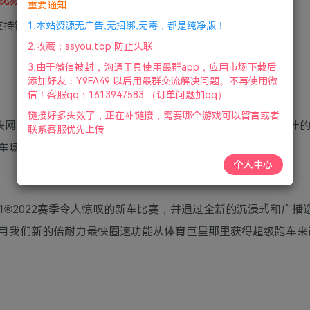
重要通知
持键盘.鼠标.手柄|2022年7月8号更新
1.本站资源无广告,无捆绑,无毒，都是纯净版！
2.收藏：ssyou.top 防止失联
3.由于微信被封，沟通工具使用最群app，应用市场下载后
添加好友：Y9FA49 以后用最群交流解决问题。不再使用微
信！客服qq：1613947583 （订单问题加qq）
链接好多失效了，正在补链接，需要哪个游戏可以留言或者
侠网分享F1 2022下载，玩家可以为新赛季做好准备，重新设计
联系客服优先上传
车场测试您的技能，并品尝F1赛车的奢华和魅力。
个人中心
la1®2022赛季令人惊叹的新车比赛，并通过全新的沉浸式和广播
用我们新的倍耐力最快圈速功能从体育巨星那里获得超级跑车来